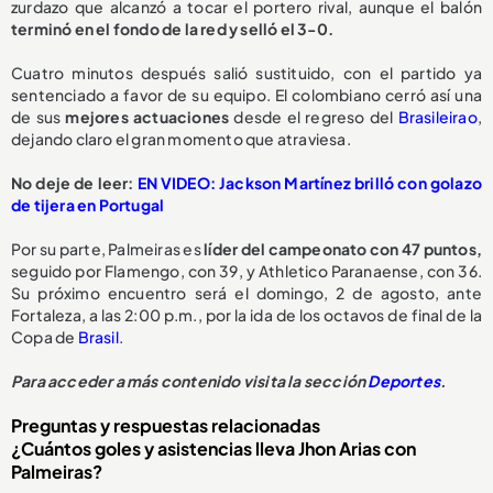
zurdazo que alcanzó a tocar el portero rival, aunque el balón
terminó en el fondo de la red y selló el 3-0.
Cuatro minutos después salió sustituido, con el partido ya
sentenciado a favor de su equipo. El colombiano cerró así una
de sus
mejores actuaciones
desde el regreso del
Brasileirao
,
dejando claro el gran momento que atraviesa.
No deje de leer:
EN VIDEO: Jackson Martínez brilló con golazo
de tijera en Portugal
Por su parte, Palmeiras es
líder del campeonato con 47 puntos,
seguido por Flamengo, con 39, y Athletico Paranaense, con 36.
Su próximo encuentro será el domingo, 2 de agosto, ante
Fortaleza, a las 2:00 p.m., por la ida de los octavos de final de la
Copa de
Brasil
.
Para acceder a más contenido visita la sección
Deportes
.
Preguntas y respuestas relacionadas
¿Cuántos goles y asistencias lleva Jhon Arias con
Palmeiras?