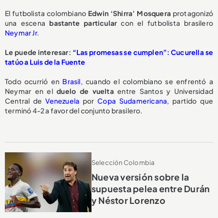
El futbolista colombiano
Edwin ‘Shirra’ Mosquera
protagonizó
una escena
bastante particular
con el futbolista brasilero
Neymar Jr
.
Le puede interesar:
“Las promesas se cumplen”: Cucurella se
tatúo a Luis de la Fuente
Todo ocurrió en
Brasil
, cuando el colombiano se enfrentó a
Neymar en el
duelo de vuelta
entre Santos y Universidad
Central de
Venezuela
por
Copa Sudamericana
, partido que
terminó 4-2 a favor del conjunto brasilero.
Selección Colombia
Nueva versión sobre la
supuesta pelea entre Durán
y Néstor Lorenzo