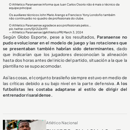
O Athletico Paranaense informa que Juan Carlos Osorio não é mais o técnico da
equipe principal.
Os auxiliares técnicos John Mario Arango e Francisco Yony Londoño também
não continuarão no quadro de profissionais do clube.
O Athletico Paranaense agradece aos profissionais pelos...
pic.twitter.com/5jV2LDcHYI
— Athletico Paranaense (@AthleticoPR)
March 3, 2024
Según Globo Esporte, pese a los resultados,
Paranaense no
pudo evolucionar en el modelo de juego y las rotaciones que
se presentaban también habrían sido determinantes
, dado
que indicarían que los jugadores desconocían la alineación
hasta dos horas antes del inicio del partido, situación a la que la
plantilla no se supo acomodar.
Así las cosas, el conjunto brasileño siempre estuvo en medio de
las críticas debido a su bajo nivel en la parte defensiva.
A los
futbolistas les costaba adaptarse al estilo de dirigir del
entrenador risaraldense.
Atlético Nacional