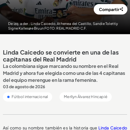
Compartir
De izq. a der.: Linda Caicedo, Athenea del Castillo, Sandie Tolettiy
Signe Kallesøe Bruun FOTO: REAL MADRID C.F.
Linda Caicedo se convierte en una de las
capitanas del Real Madrid
La colombiana sigue marcando su nombre en el Real
Madrid y ahora fue elegida como una de las 4 capitanas
del equipo merengue en la rama femenina.
03 de agosto de 2026
Fútbol internacional
Merllyn Álvarez Hincapié
Así como su nombre también es la historia que
Linda Caicedo