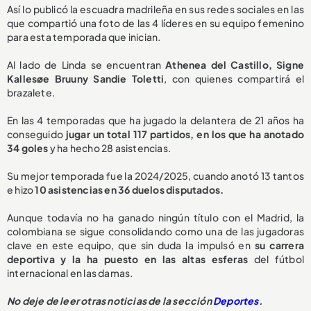
Así lo publicó la escuadra madrileña en sus redes sociales en las
que compartió una foto de las 4 líderes en su equipo femenino
para esta temporada que inician.
Al lado de Linda se encuentran
Athenea del Castillo, Signe
Kallesøe Bruuny Sandie Toletti
, con quienes compartirá el
brazalete.
En las 4 temporadas que ha jugado la delantera de 21 años ha
conseguido
jugar un total 117 partidos, en los que ha anotado
34 goles
y ha hecho 28 asistencias.
Su mejor temporada fue la 2024/2025, cuando anotó 13 tantos
e hizo
10 asistencias en 36 duelos disputados.
Aunque todavía no ha ganado ningún título con el Madrid, la
colombiana se sigue consolidando como una de las jugadoras
clave en este equipo, que sin duda la impulsó en
su carrera
deportiva y la ha puesto en las altas esferas
del fútbol
internacional en las damas.
No deje de leer otras noticias de la sección
Deportes
.