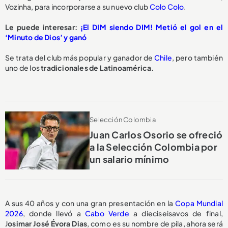
Vozinha, para incorporarse a su nuevo club
Colo Colo
.
Le puede interesar:
¡El DIM siendo DIM! Metió el gol en el
‘Minuto de Dios’ y ganó
Se trata del club más popular y ganador de
Chile
, pero también
uno de los
tradicionales de Latinoamérica.
Selección Colombia
Juan Carlos Osorio se ofreció
a la Selección Colombia por
un salario mínimo
A sus 40 años y con una gran presentación en la
Copa Mundial
2026
, donde llevó a
Cabo Verde
a dieciseisavos de final,
J
osimar José Évora Dias
, como es su nombre de pila, ahora será