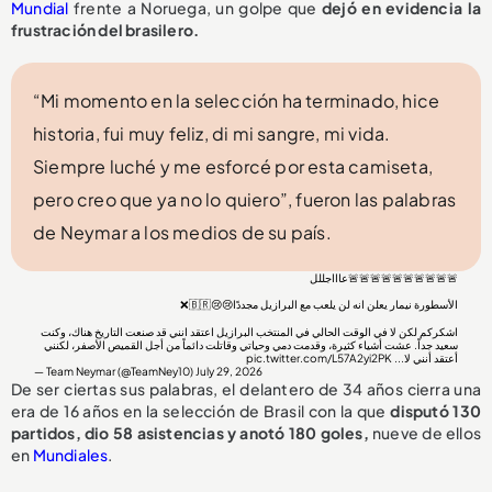
Mundial
frente a Noruega, un golpe que
dejó en evidencia la
frustración del brasilero.
“Mi momento en la selección ha terminado, hice
historia, fui muy feliz, di mi sangre, mi vida.
Siempre luché y me esforcé por esta camiseta,
pero creo que ya no lo quiero”, fueron las palabras
de Neymar a los medios de su país.
🚨🚨🚨🚨🚨🚨🚨🚨🚨🚨عاااجللل
الأسطورة نيمار يعلن انه لن يلعب مع البرازيل مجددًا😢😢🇧🇷❌
اشكركم لكن لا في الوقت الحالي في المنتخب البرازيل اعتقد انني قد صنعت التاريخ هناك، وكنت
سعيد جداً. عشت أشياء كثيرة، وقدمت دمي وحياتي وقاتلت دائماً من أجل القميص الأصفر، لكنني
pic.twitter.com/L57A2yi2PK
أعتقد أنني لا...
— Team Neymar (@TeamNey10)
July 29, 2026
De ser ciertas sus palabras, el delantero de 34 años cierra una
era de 16 años en la selección de Brasil con la que
disputó 130
partidos, dio 58 asistencias y anotó 180 goles,
nueve de ellos
en
Mundiales
.