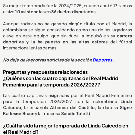
Su mejor temporada fue la 2024/2025, cuando anotó 13 tantos
e hizo
10 asistencias en 36 duelos disputados.
Aunque todavía no ha ganado ningún título con el Madrid, la
colombiana se sigue consolidando como una de las jugadoras
clave en este equipo, que sin duda la impulsó en
su carrera
deportiva y la ha puesto en las altas esferas
del fútbol
internacional en las damas.
No deje de leer otras noticias de la sección
Deportes
.
Preguntas y respuestas relacionadas
¿Quiénes son las cuatro capitanas del Real Madrid
Femenino para la temporada 2026/2027?
Las cuatro capitanas asignadas por el Real Madrid Femenino
para la temporada 2026/2027 son la colombiana
Linda
Caicedo
, la española
Athenea del Castillo
, la danesa
Signe
Kallesøe Bruun
y la francesa
Sandie Toletti
.
¿Cuál ha sido la mejor temporada de Linda Caicedo en
el Real Madrid?