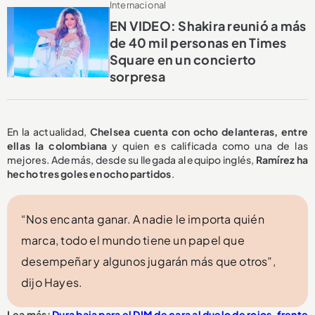
Internacional
EN VIDEO: Shakira reunió a más
de 40 mil personas en Times
Square en un concierto
sorpresa
En la actualidad,
Chelsea cuenta con ocho delanteras, entre
ellas la colombiana
y quien es calificada como una de las
mejores. Además, desde su llegada al equipo inglés,
Ramírez ha
hecho tres goles en ocho partidos
.
“Nos encanta ganar. A nadie le importa quién
marca, todo el mundo tiene un papel que
desempeñar y algunos jugarán más que otros”,
dijo Hayes.
Lea más:
Dura baja para el DIM de cara al duelo de rojos, frente