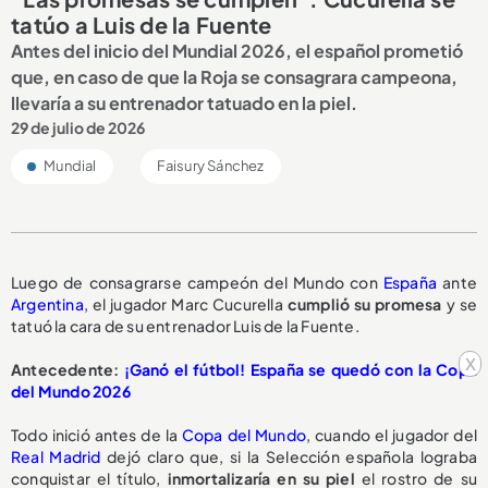
tatúo a Luis de la Fuente
Antes del inicio del Mundial 2026, el español prometió
que, en caso de que la Roja se consagrara campeona,
llevaría a su entrenador tatuado en la piel.
29 de julio de 2026
Mundial
Faisury Sánchez
Luego de consagrarse campeón del Mundo con
España
ante
Argentina
, el jugador Marc Cucurella
cumplió su promesa
y se
tatuó la cara de su entrenador Luis de la Fuente.
x
Antecedente:
¡Ganó el fútbol! España se quedó con la Copa
del Mundo 2026
Todo inició antes de la
Copa del Mundo
, cuando el jugador del
Real Madrid
dejó claro que, si la Selección española lograba
conquistar el título,
inmortalizaría en su piel
el rostro de su