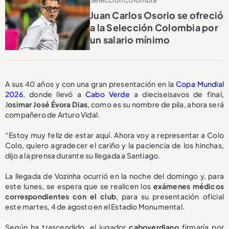
Selección Colombia
Juan Carlos Osorio se ofreció
a la Selección Colombia por
un salario mínimo
A sus 40 años y con una gran presentación en la
Copa Mundial
2026
, donde llevó a
Cabo Verde
a dieciseisavos de final,
J
osimar José Évora Dias
, como es su nombre de pila, ahora será
compañero de Arturo Vidal.
“Estoy muy feliz de estar aquí. Ahora voy a representar a Colo
Colo, quiero agradecer el cariño y la paciencia de los hinchas,
dijo a la prensa durante su llegada a Santiago.
La llegada de Vozinha ocurrió en la noche del domingo y, para
este lunes, se espera que se realicen los
exámenes médicos
correspondientes con el club
, para su presentación oficial
este martes, 4 de agosto en el Estadio Monumental.
Según ha trascendido, el jugador
caboverdiano
firmaría por