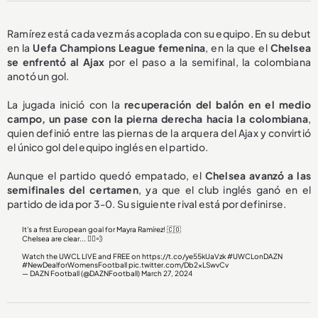
Ramírez está cada vez más acoplada con su equipo. En su debut
en la
Uefa Champions League femenina
, en la que el
Chelsea
se enfrentó al Ajax
por el paso a la semifinal, la colombiana
anotó un gol.
La jugada inició con la
recuperación del balón en el medio
campo, un pase con la pierna derecha hacia la colombiana
,
quien definió entre las piernas de la arquera del Ajax y convirtió
el único gol del equipo inglés en el partido.
Aunque el partido quedó empatado, el
Chelsea avanzó a las
semifinales del certamen
, ya que el club inglés ganó en el
partido de ida por 3-0. Su siguiente rival está por definirse.
It's a first European goal for Mayra Ramírez! 🇨🇴
Chelsea are clear... 🏃‍♀️💨
Watch the UWCL LIVE and FREE on
https://t.co/ye55kUaVzk
#UWCLonDAZN
#NewDealforWomensFootball
pic.twitter.com/Db2xLSwvCv
— DAZN Football (@DAZNFootball)
March 27, 2024