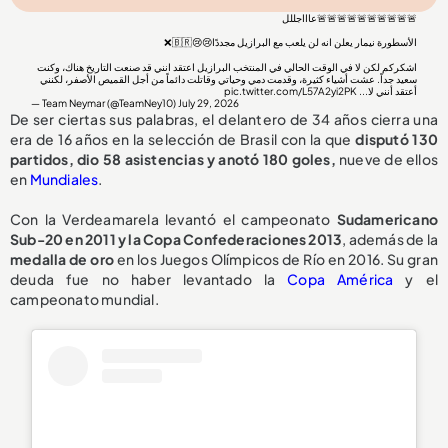
🚨🚨🚨🚨🚨🚨🚨🚨🚨🚨عاااجللل
الأسطورة نيمار يعلن انه لن يلعب مع البرازيل مجددًا😢😢🇧🇷❌
اشكركم لكن لا في الوقت الحالي في المنتخب البرازيل اعتقد انني قد صنعت التاريخ هناك، وكنت
سعيد جداً. عشت أشياء كثيرة، وقدمت دمي وحياتي وقاتلت دائماً من أجل القميص الأصفر، لكنني
pic.twitter.com/L57A2yi2PK
أعتقد أنني لا...
— Team Neymar (@TeamNey10)
July 29, 2026
De ser ciertas sus palabras, el delantero de 34 años cierra una
era de 16 años en la selección de Brasil con la que
disputó 130
partidos, dio 58 asistencias y anotó 180 goles,
nueve de ellos
en
Mundiales
.
Con la Verdeamarela levantó el campeonato
Sudamericano
Sub-20 en 2011 y la Copa Confederaciones 2013
, además de la
medalla de oro
en los Juegos Olímpicos de Río en 2016. Su gran
deuda fue no haber levantado la
Copa América
y el
campeonato mundial.