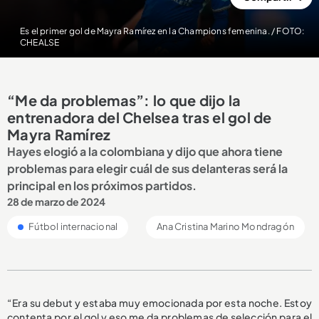
Es el primer gol de Mayra Ramírez en la Champions femenina. / FOTO:
CHEALSE
“Me da problemas”: lo que dijo la
entrenadora del Chelsea tras el gol de
Mayra Ramírez
Hayes elogió a la colombiana y dijo que ahora tiene
problemas para elegir cuál de sus delanteras será la
principal en los próximos partidos.
28 de marzo de 2024
Fútbol internacional
Ana Cristina Marino Mondragón
“Era su debut y estaba muy emocionada por esta noche. Estoy
contenta por el gol y eso me da problemas de selección para el