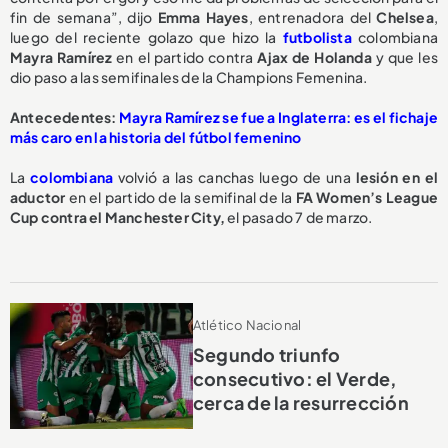
fin de semana”, dijo
Emma Hayes
, entrenadora del
Chelsea
,
luego del reciente golazo que hizo la
futbolista
colombiana
Mayra Ramírez
en el partido contra
Ajax
de Holanda
y que les
dio paso a las semifinales de la Champions Femenina.
Antecedentes:
Mayra Ramírez se fue a Inglaterra: es el fichaje
más caro en la historia del fútbol femenino
La
colombiana
volvió a las canchas luego de una
lesión en el
aductor
en el partido de la semifinal de la
FA Women’s League
Cup contra el Manchester City,
el pasado 7 de marzo.
Atlético Nacional
Segundo triunfo
consecutivo: el Verde,
cerca de la resurrección