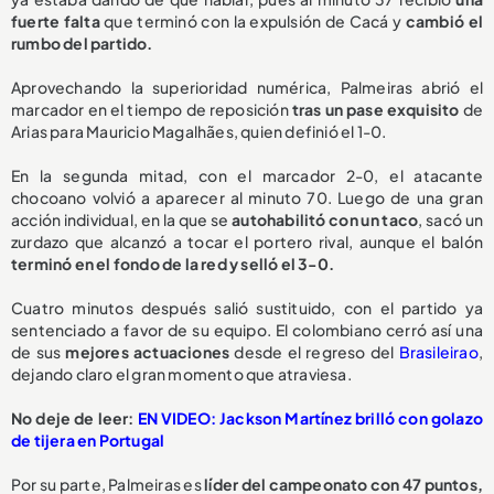
fuerte falta
que terminó con la expulsión de Cacá y
cambió el
rumbo del partido.
Aprovechando la superioridad numérica, Palmeiras abrió el
marcador en el tiempo de reposición
tras un pase exquisito
de
Arias para Mauricio Magalhães, quien definió el 1-0.
En la segunda mitad, con el marcador 2-0, el atacante
chocoano volvió a aparecer al minuto 70. Luego de una gran
acción individual, en la que se
autohabilitó con un taco
, sacó un
zurdazo que alcanzó a tocar el portero rival, aunque el balón
terminó en el fondo de la red y selló el 3-0.
Cuatro minutos después salió sustituido, con el partido ya
sentenciado a favor de su equipo. El colombiano cerró así una
de sus
mejores actuaciones
desde el regreso del
Brasileirao
,
dejando claro el gran momento que atraviesa.
No deje de leer:
EN VIDEO: Jackson Martínez brilló con golazo
de tijera en Portugal
Por su parte, Palmeiras es
líder del campeonato con 47 puntos,