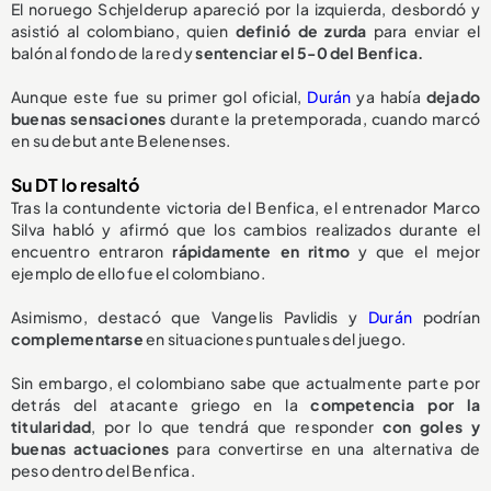
El noruego Schjelderup apareció por la izquierda, desbordó y
asistió al colombiano, quien
definió de zurda
para enviar el
balón al fondo de la red y
sentenciar el 5-0 del Benfica.
Aunque este fue su primer gol oficial,
Durán
ya había
dejado
buenas sensaciones
durante la pretemporada, cuando marcó
en su debut ante Belenenses.
Su DT lo resaltó
Tras la contundente victoria del Benfica, el entrenador Marco
Silva habló y afirmó que los cambios realizados durante el
encuentro entraron
rápidamente en ritmo
y que el mejor
ejemplo de ello fue el colombiano.
Asimismo, destacó que Vangelis Pavlidis y
Durán
podrían
complementarse
en situaciones puntuales del juego.
Sin embargo, el colombiano sabe que actualmente parte por
detrás del atacante griego en la
competencia por la
titularidad
, por lo que tendrá que responder
con goles y
buenas actuaciones
para convertirse en una alternativa de
peso dentro del Benfica.