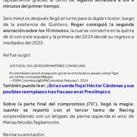
minutos del primer tiempo.
Seis minutos después llegó el turno para la dupla tricolor: luego
de la asistencia de Quintero,
Roger consiguió la segunda
anotación sobre los 10 minutos
, la cual se convierte en la quinta
de él con este equipo y la primera del 2024 desde su regreso a
mediados del 2023.
Así fue su gol:
¡ASÍ FUE EL GOL DE ROGER MARTÍNEZ CON RACING!
El colombiano anotó el segundo gol en la victoria de su equipo sobre Tigre.
pic.twitter.com/adqLMBzupA
— ESPN Colombia (@ESPNColombia)
February 1, 2024
También puede leer:
¡En la cuerda floja! Héctor Cárdenas y sus
posibles reemplazos tras fracaso en el Preolímpico
Sobre la parte final del compromiso (70’), llegó la magia:
Juanfer se reportó con el tercer tanto de Racing
sorprendiendo con un latigazo de pierna izquierda el arco de
Matías Nicolás Tagliamonte.
Reviva su anotación: