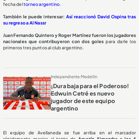
fecha del
torneo argentino
.
También le puede interesar:
Así reaccionó David Ospina tras
su regreso a Al Nassr
Juan Fernando Quintero y Roger Martínez fueron los jugadores
nacionales que contribuyeron con dos goles
para darle los
primeros tres puntos al club argentino.
Independiente Medellín
¡Dura baja para el Poderoso!
Edwuin Cetré es nuevo
jugador de este equipo
argentino
El equipo de Avellaneda se fue arriba en el marcador
rápidamente gracias al tanto de
Agustín Almendra a los 4