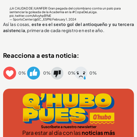
¡LA CALIDAD DE JUANFER! Gran pegada del colombiano contra un palo para
sentenciar la goleada de la Academia en la
#CopaDeLaLiga
.
pic.twitter.com/kAvyhpB9zE
— SportsCenter (@SC_ESPN)
February 1, 2024
Así las cosas,
este es el sexto gol del antioqueño y su tercera
asistencia
, primera de cada registro en este año.
Reacciona a esta noticia:
0%
0%
0%
0%
Suscríbete a nuestro newsletter
Para estar al día con las
noticias más