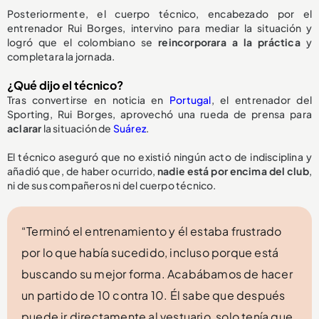
Posteriormente, el cuerpo técnico, encabezado por el
entrenador Rui Borges, intervino para mediar la situación y
logró que el colombiano se
reincorporara a la práctica
y
completara la jornada.
¿Qué dijo el técnico?
Tras convertirse en noticia en
Portugal
, el entrenador del
Sporting, Rui Borges, aprovechó una rueda de prensa para
aclarar
la situación de
Suárez
.
El técnico aseguró que no existió ningún acto de indisciplina y
añadió que, de haber ocurrido,
nadie está por encima del club
,
ni de sus compañeros ni del cuerpo técnico.
“Terminó el entrenamiento y él estaba frustrado
por lo que había sucedido, incluso porque está
buscando su mejor forma. Acabábamos de hacer
un partido de 10 contra 10. Él sabe que después
puede ir directamente al vestuario, solo tenía que