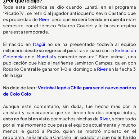
¿Por qué lo dijo?
Toda esta polémica se dio cuando Lunati, en el programa
‘PicadoTv’, se refirió al jugador antioqueño Kevin Castaño que
es propiedad de
River
, pero que
no será tenido en cuenta
este
semestre por el técnico Eduardo Coudet y le buscan equipo
para esta temporada.
El nacido en
Itagüí
no se ha presentado todavía al equipo
millonario
desde su regreso al país
tras el paso con la
Selección
Colombia
en el
Mundial
y comentó con un: “¡Bien, animal!, una
publicación que hizo el nariñense Jaminton Campaz, quien con
Rosario Central le ganaron 1-0 el domingo a
River
en la fecha 3
de la Liga.
No deje de leer:
Vozinha llegó a Chile para ser el nuevo portero
de Colo Colo
Aunque este comentario, sin duda, fue hecho más por la
amistad y camaradería que se tienen los dos compatriotas,
esto no fue bien visto
por muchos hinchas de
River
, sobre todo
por el mal momento que pasa el equipo actualmente y mucho
menos le gustó a Pablo, quien se mostró molesto en el
programa, señalando a Castaño, un jugador al que
no le ha ido