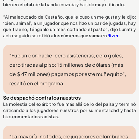
bien en el club
de la banda cruzada y ha sido muy criticado.
“Al maleducado de Castaño, que le puso un me gusta y le dijo:
‘bien, animal’, a un jugador que nos hizo un par de jugadas, hay
que traerlo, ténganlo un mes cortando el pasto”, dijo Lunati y
acto seguido se refirió a los
números que suma en
River
.
“Fue un don nadie, cero asistencias, cero goles,
cero tiradas al piso; 15 millones de dólares (más
de $ 47 millones) pagamos por este muñequito”,
resaltó en el programa.
Se despachó contra los nuestros
La molestia del exárbitro fue más allá de lo del paisa y terminó
criticando a los jugadores nuestros por su mentalidad y hasta
hizo
comentarios racistas.
“La mayoría, no todos, de jugadores colombianos