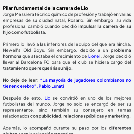
Pilar fundamental de la carrera de Lio
Jorge Messi era técnico químico de profesión y trabajó en varias
empresas de su ciudad natal, Rosario. Sin embargo, su vida
profesional cambió cuando decidió
impulsar la carrera de su
hijo como futbolista.
Primero lo llevó a las inferiores del equipo del que era hincha,
Newell's Old Boys. Sin embargo, debido a un
problema
hormona
que afectaba el crecimiento de
Lionel
, Jorge decidió
llevar al Barcelona FC para que el club se hiciera cargo del
tratamiento que requeriría su hijo.
No deje de leer:
“La mayoría de jugadores colombianos no
tienen cerebro”, Pablo Lunati
Después de esto,
Lio
se convirtió en uno de los mejores
futbolistas del mundo. Jorge no solo se encargó de ser su
representante, sino también su consejero en temas
relacionados
con publicidad, relaciones públicas y marketing.
Además, lo acompañó durante su paso por los
diferentes
clubes
y con la selección argentina.