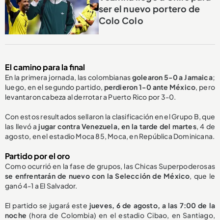
ser el nuevo portero de
Colo Colo
El camino para la final
En la primera jornada, las colombianas
golearon 5-0 a Jamaica
;
luego, en el segundo partido,
perdieron 1-0 ante México
, pero
levantaron cabeza al derrotar a Puerto Rico por 3-0.
Con estos resultados sellaron la clasificación en el Grupo B, que
las llevó a
jugar contra Venezuela, en la tarde del martes
, 4 de
agosto, en el estadio Moca 85, Moca, en República Dominicana.
Partido por el oro
Como ocurrió en la fase de grupos, las Chicas Superpoderosas
se enfrentarán de nuevo con la
S
elección de México
,
que le
ganó 4-1
a El Salvador.
El partido se jugará este
jueves, 6 de agosto, a las 7:00 de la
noche
(hora de Colombia) en el estadio Cibao, en Santiago,