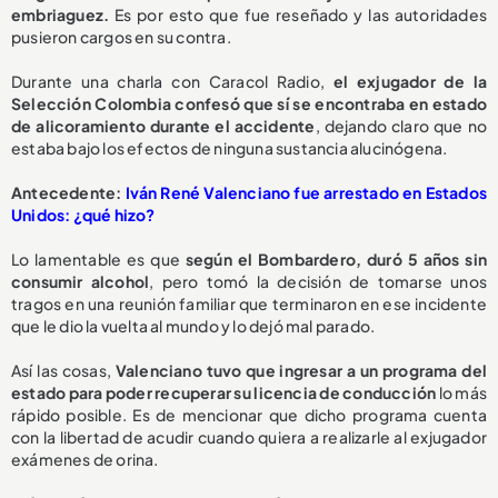
embriaguez.
Es por esto que fue reseñado y las autoridades
pusieron cargos en su contra.
Durante una charla con Caracol Radio,
el exjugador de la
Selección Colombia confesó que sí se encontraba en estado
de alicoramiento durante el accidente
, dejando claro que no
estaba bajo los efectos de ninguna sustancia alucinógena.
Antecedente:
Iván René Valenciano fue arrestado en Estados
Unidos: ¿qué hizo?
Lo lamentable es que
según el Bombardero, duró 5 años sin
consumir alcohol
, pero tomó la decisión de tomarse unos
tragos en una reunión familiar que terminaron en ese incidente
que le dio la vuelta al mundo y lo dejó mal parado.
Así las cosas,
Valenciano tuvo que ingresar a un programa del
estado para poder recuperar su licencia de conducción
lo más
rápido posible. Es de mencionar que dicho programa cuenta
con la libertad de acudir cuando quiera a realizarle al exjugador
exámenes de orina.