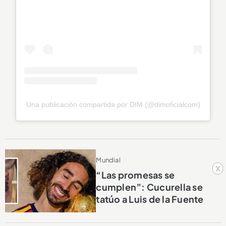
Una publicación compartida por DIM (@dimoficialcom)
Mundial
x
“Las promesas se
cumplen”: Cucurella se
tatúo a Luis de la Fuente