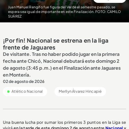
Juan Manuel Rengifo fue figura del Verde el semestre pasado, se
espera sea igual de importante en este Finalización. FOTO: CAMILO
SUÁREZ
¡Por fin! Nacional se estrena en la liga
frente de Jaguares
De visitante. Tras no haber podido jugar en la primera
fecha ante Chicó, Nacional debutará este domingo 2
de agosto (3:45 p.m.) en el Finalización ante Jaguares
en Montería.
02 de agosto de 2026
Atlético Nacional
Merllyn Álvarez Hincapié
Una buena lucha por sumar los primeros 3 puntos en la Liga se
vivirá
en la tarde de este domingo 2 de agosto entre
Nacional
y