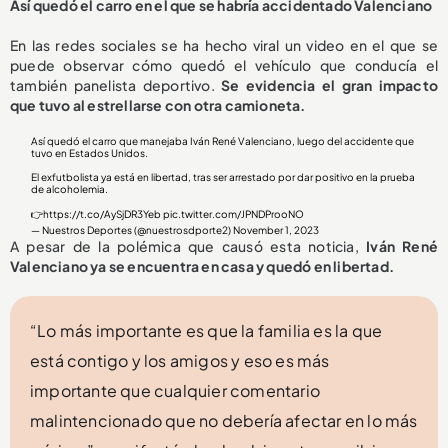
Así quedó el carro en el que se habría accidentado Valenciano
En las redes sociales se ha hecho viral un video en el que se
puede observar cómo quedó el vehículo que conducía el
también panelista deportivo.
Se evidencia el gran impacto
que tuvo al estrellarse con otra camioneta.
Así quedó el carro que manejaba Iván René Valenciano, luego del accidente que
tuvo en Estados Unidos.
El exfutbolista ya está en libertad, tras ser arrestado por dar positivo en la prueba
de alcoholemia.
👉
https://t.co/AySjDR3Yeb
pic.twitter.com/JPNDProoNO
— Nuestros Deportes (@nuestrosdporte2)
November 1, 2023
A pesar de la polémica que causó esta noticia,
Iván René
Valenciano ya se encuentra en casa y quedó en libertad.
“Lo más importante es que la familia es la que
está contigo y los amigos y eso es más
importante que cualquier comentario
malintencionado que no debería afectar en lo más