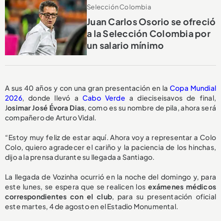
Selección Colombia
Juan Carlos Osorio se ofreció
a la Selección Colombia por
un salario mínimo
A sus 40 años y con una gran presentación en la
Copa Mundial
2026
, donde llevó a
Cabo Verde
a dieciseisavos de final,
J
osimar José Évora Dias
, como es su nombre de pila, ahora será
compañero de Arturo Vidal.
“Estoy muy feliz de estar aquí. Ahora voy a representar a Colo
Colo, quiero agradecer el cariño y la paciencia de los hinchas,
dijo a la prensa durante su llegada a Santiago.
La llegada de Vozinha ocurrió en la noche del domingo y, para
este lunes, se espera que se realicen los
exámenes médicos
correspondientes con el club
, para su presentación oficial
este martes, 4 de agosto en el Estadio Monumental.