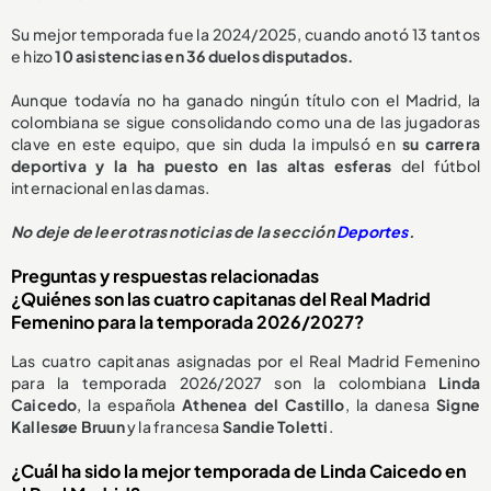
Su mejor temporada fue la 2024/2025, cuando anotó 13 tantos
e hizo
10 asistencias en 36 duelos disputados.
Aunque todavía no ha ganado ningún título con el Madrid, la
colombiana se sigue consolidando como una de las jugadoras
clave en este equipo, que sin duda la impulsó en
su carrera
deportiva y la ha puesto en las altas esferas
del fútbol
internacional en las damas.
No deje de leer otras noticias de la sección
Deportes
.
Preguntas y respuestas relacionadas
¿Quiénes son las cuatro capitanas del Real Madrid
Femenino para la temporada 2026/2027?
Las cuatro capitanas asignadas por el Real Madrid Femenino
para la temporada 2026/2027 son la colombiana
Linda
Caicedo
, la española
Athenea del Castillo
, la danesa
Signe
Kallesøe Bruun
y la francesa
Sandie Toletti
.
¿Cuál ha sido la mejor temporada de Linda Caicedo en