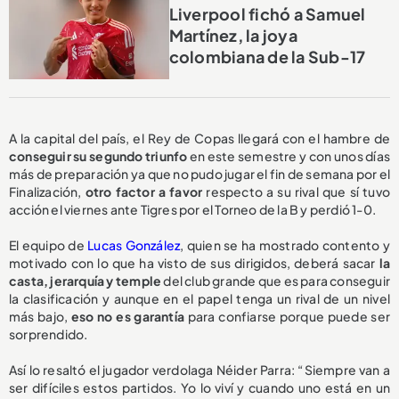
Liverpool fichó a Samuel
Martínez, la joya
colombiana de la Sub-17
A la capital del país, el Rey de Copas llegará con el hambre de
conseguir su segundo triunfo
en este semestre y con unos días
más de preparación ya que no pudo jugar el fin de semana por el
Finalización,
otro factor a favor
respecto a su rival que sí tuvo
acción el viernes ante Tigres por el Torneo de la B y perdió 1-0.
El equipo de
Lucas González
, quien se ha mostrado contento y
motivado con lo que ha visto de sus dirigidos, deberá sacar
la
casta, jerarquía y temple
del club grande que es para conseguir
la clasificación y aunque en el papel tenga un rival de un nivel
más bajo,
eso no es garantía
para confiarse porque puede ser
sorprendido.
Así lo resaltó el jugador verdolaga Néider Parra: “Siempre van a
ser difíciles estos partidos. Yo lo viví y cuando uno está en un