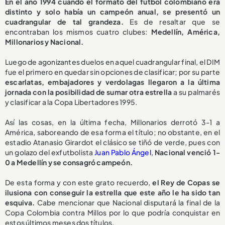
En el año 1994 cuando el formato del fútbol colombiano era
distinto y solo había un campeón anual, se presentó un
cuadrangular de tal grandeza.
Es de resaltar que se
encontraban los mismos cuatro clubes:
Medellín, América,
Millonarios y Nacional.
Luego de agonizantes duelos en aquel cuadrangular final, el DIM
fue el primero en quedar sin opciones de clasificar; por su parte
escarlatas, embajadores y verdolagas llegaron a la última
jornada con la posibilidad de sumar otra estrella
a su palmarés
y clasificar a la Copa Libertadores 1995.
Así las cosas, en la última fecha, Millonarios derrotó 3-1 a
América, saboreando de esa forma el título; no obstante, en el
estadio Atanasio Girardot el clásico se tiñó de verde, pues con
un golazo del exfutbolista
Juan Pablo Ángel
,
Nacional venció 1-
0 a Medellín y se consagró campeón.
De esta forma y con este grato recuerdo,
el Rey de Copas se
ilusiona con conseguir la estrella que este año le ha sido tan
esquiva.
Cabe mencionar que Nacional disputará la final de la
Copa Colombia contra Millos por lo que podría conquistar en
estos últimos meses dos títulos.