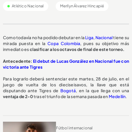
Atlético Nacional
Merllyn Álvarez Hincapié
Como todavía no ha podido debutar en la
Liga
,
Nacional
tiene su
mirada puesta en la
Copa Colombia
, pues su objetivo más
inmediato es
clasificar a los octavos de final de este torneo.
Antecedente:
El debut de Lucas González en Nacional fue con
victoria ante Tigres
Para lograrlo deberá sentenciar este martes, 28 de julio, en el
juego de vuelta de los dieciseisavos, la llave que está
disputando ante Tigres de
Bogotá
, en la que llega con una
ventaja de 2-0
tras el triunfo de la semana pasada en
Medellín
.
Fútbol internacional