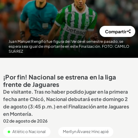
Compartir
Juan Manuel Rengifo fue figura del Verde el semestre pasado, se
espera sea igual de importante en este Finalización. FOTO: CAMILO
SUÁREZ
¡Por fin! Nacional se estrena en la liga
frente de Jaguares
De visitante. Tras no haber podido jugar en la primera
fecha ante Chicó, Nacional debutará este domingo 2
de agosto (3:45 p.m.) en el Finalización ante Jaguares
en Montería.
02 de agosto de 2026
Atlético Nacional
Merllyn Álvarez Hincapié