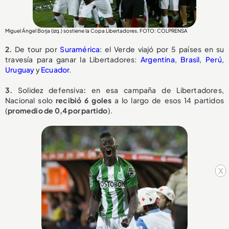
Miguel Ángel Borja (izq.) sostiene la Copa Libertadores. FOTO: COLPRENSA
2.
De tour por
Suramérica
: el Verde viajó por 5 países en su
travesía para ganar la Libertadores:
Argentina
,
Brasil
,
Perú
,
Uruguay
y
Ecuador
.
3.
Solidez defensiva
:
en esa campaña de Libertadores,
Nacional solo
recibió 6 goles
a lo largo de esos 14 partidos
(
promedio de 0,4 por partido
).
x