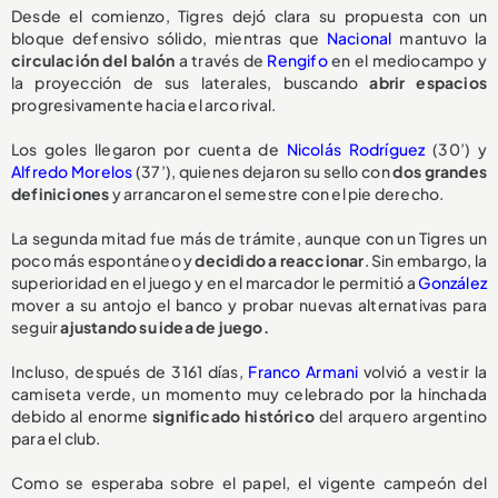
Desde el comienzo, Tigres dejó clara su propuesta con un
bloque defensivo sólido, mientras que
Nacional
mantuvo la
circulación del balón
a través de
Rengifo
en el mediocampo y
la proyección de sus laterales, buscando
abrir espacios
progresivamente hacia el arco rival.
Los goles llegaron por cuenta de
Nicolás Rodríguez
(30’) y
Alfredo Morelos
(37’), quienes dejaron su sello con
dos grandes
definiciones
y arrancaron el semestre con el pie derecho.
La segunda mitad fue más de trámite, aunque con un Tigres un
poco más espontáneo y
decidido a reaccionar
. Sin embargo, la
superioridad en el juego y en el marcador le permitió a
González
mover a su antojo el banco y probar nuevas alternativas para
seguir
ajustando su idea de juego.
Incluso, después de 3161 días,
Franco Armani
volvió a vestir la
camiseta verde, un momento muy celebrado por la hinchada
debido al enorme
significado histórico
del arquero argentino
para el club.
Como se esperaba sobre el papel, el vigente campeón del