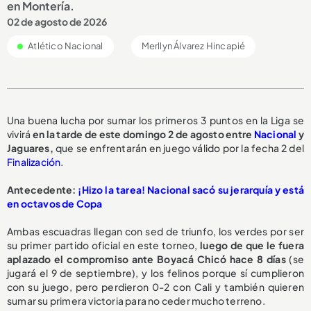
en Montería.
02 de agosto de 2026
Atlético Nacional
Merllyn Álvarez Hincapié
Una buena lucha por sumar los primeros 3 puntos en la Liga se
vivirá
en la tarde de este domingo 2 de agosto entre
Nacional
y
Jaguares,
que se enfrentarán en juego válido por la fecha 2 del
Finalización
.
Antecedente:
¡Hizo la tarea! Nacional sacó su jerarquía y está
en octavos de Copa
Ambas escuadras llegan con sed de triunfo, los verdes por ser
su primer partido oficial en este torneo,
luego de que le fuera
aplazado el compromiso ante Boyacá Chicó hace 8 días
(se
jugará el 9 de septiembre), y los felinos porque sí cumplieron
con su juego, pero perdieron 0-2 con Cali y también quieren
sumar su primera victoria para no ceder mucho terreno.