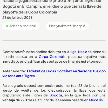
Nacional jugará esta noche (8:30 p.m.) ante Tigres de
Bogotá en El Campín, en el duelo que cierra la llave de
playoffs de la Copa Colombia.
28 de julio de 2026
Atlético Nacional
Merllyn Álvarez Hincapié
Como todavía no ha podido debutar en la
Liga
,
Nacional
tiene su
mirada puesta en la
Copa Colombia
, pues su objetivo más
inmediato es
clasificar a los octavos de final de este torneo.
Antecedente:
El debut de Lucas González en Nacional fue con
victoria ante Tigres
Para lograrlo deberá sentenciar este martes, 28 de julio, en el
juego de vuelta de los dieciseisavos, la llave que está
disputando ante Tigres de
Bogotá
, en la que llega con una
ventaja de 2-0
tras el triunfo de la semana pasada en
Medellín
.