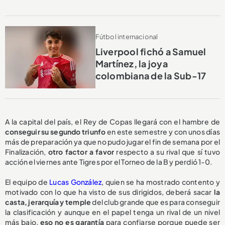
Fútbol internacional
Liverpool fichó a Samuel
Martínez, la joya
colombiana de la Sub-17
A la capital del país, el Rey de Copas llegará con el hambre de
conseguir su segundo triunfo
en este semestre y con unos días
más de preparación ya que no pudo jugar el fin de semana por el
Finalización,
otro factor a favor
respecto a su rival que sí tuvo
acción el viernes ante Tigres por el Torneo de la B y perdió 1-0.
El equipo de
Lucas González
, quien se ha mostrado contento y
motivado con lo que ha visto de sus dirigidos, deberá sacar
la
casta, jerarquía y temple
del club grande que es para conseguir
la clasificación y aunque en el papel tenga un rival de un nivel
más bajo,
eso no es garantía
para confiarse porque puede ser