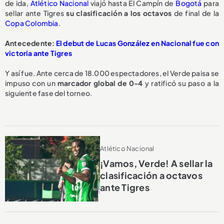
de ida,
Atlético Nacional
viajó hasta El Campín de
Bogotá
para
sellar ante Tigres
su clasificación a los octavos
de final de la
Copa Colombia
.
Antecedente:
El debut de Lucas González en Nacional fue con
victoria ante Tigres
Y así fue. Ante cerca de 18.000 espectadores, el Verde paisa se
impuso con un
marcador global de 0-4
y ratificó su paso a la
siguiente fase del torneo.
Atlético Nacional
¡Vamos, Verde! A sellar la
clasificación a octavos
ante Tigres