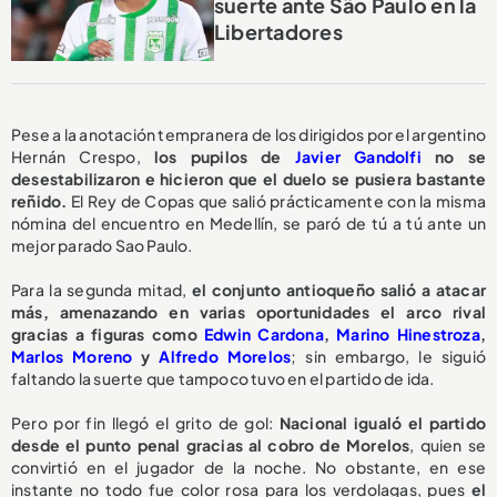
suerte ante São Paulo en la
Libertadores
Pese a la anotación tempranera de los dirigidos por el argentino
Hernán Crespo,
los pupilos de
Javier Gandolfi
no se
desestabilizaron e hicieron que el duelo se pusiera bastante
reñido.
El Rey de Copas que salió prácticamente con la misma
nómina del encuentro en Medellín, se paró de tú a tú ante un
mejor parado Sao Paulo.
Para la segunda mitad,
el conjunto antioqueño salió a atacar
más, amenazando en varias oportunidades el arco rival
gracias a figuras como
Edwin Cardona
,
Marino Hinestroza
,
Marlos Moreno
y
Alfredo Morelos
; sin embargo, le siguió
faltando la suerte que tampoco tuvo en el partido de ida.
Pero por fin llegó el grito de gol:
Nacional igualó el partido
desde el punto penal gracias al cobro de Morelos
, quien se
convirtió en el jugador de la noche. No obstante, en ese
instante no todo fue color rosa para los verdolagas, pues
el