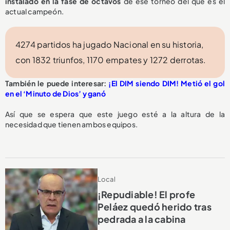
instalado en la fase de octavos
de ese torneo del que es el
actual campeón.
4274 partidos ha jugado Nacional en su historia,
con 1832 triunfos, 1170 empates y 1272 derrotas.
También le puede interesar:
¡El DIM siendo DIM! Metió el gol
en el ‘Minuto de Dios’ y ganó
Así que se espera que este juego esté a la altura de la
necesidad que tienen ambos equipos.
Local
¡Repudiable! El profe
Peláez quedó herido tras
pedrada a la cabina