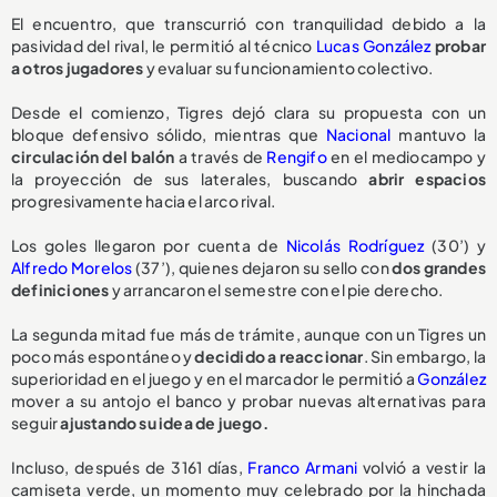
El encuentro, que transcurrió con tranquilidad debido a la
pasividad del rival, le permitió al técnico
Lucas González
probar
a otros jugadores
y evaluar su funcionamiento colectivo.
Desde el comienzo, Tigres dejó clara su propuesta con un
bloque defensivo sólido, mientras que
Nacional
mantuvo la
circulación del balón
a través de
Rengifo
en el mediocampo y
la proyección de sus laterales, buscando
abrir espacios
progresivamente hacia el arco rival.
Los goles llegaron por cuenta de
Nicolás Rodríguez
(30’) y
Alfredo Morelos
(37’), quienes dejaron su sello con
dos grandes
definiciones
y arrancaron el semestre con el pie derecho.
La segunda mitad fue más de trámite, aunque con un Tigres un
poco más espontáneo y
decidido a reaccionar
. Sin embargo, la
superioridad en el juego y en el marcador le permitió a
González
mover a su antojo el banco y probar nuevas alternativas para
seguir
ajustando su idea de juego.
Incluso, después de 3161 días,
Franco Armani
volvió a vestir la
camiseta verde, un momento muy celebrado por la hinchada