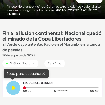
Alfredo Morelos (centro) logró el empate para Atlético Nacional ante
Sao Paulo, obligando a los penales.
/FOTO: CORTESÍA ATLÉTICO
NACIONAL
Fin a la ilusión continental: Nacional quedó
eliminado de la Copa Libertadores
El Verde cayó ante Sao Paulo en el Morumbí en la tanda
de penales.
19 de agosto de 2025
Atlético Nacional
Sara Arias
×
Toca para escuchar
ESCUCHA EL RESUMEN
Tiempo transcurrido: 0 segundos
Dura
00:00
00:49