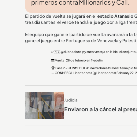
primeros contra Millonarios y Cali.
El partido de vuelta se jugará en el
estadio Atanasio G
tres días antes, el verde tendrá el juego por la liga fren
El equipo que gane el partido de vuelta avanzará a la 
gane el juego entre Portuguesa de Venezuela y Palesti
✅🇵🇾
@clubnacionalpy
sacó ventaja en la ida: el conjunto d
🔜 Vuelta: 28 de febrero en Medellín
🏆 Fase 2 - CONMEBOL
#Libertadores
#GloriaEterna
pic.t
— CONMEBOL Libertadores (@Libertadores)
February 22, 
Judicial
Enviaron a la cárcel al pre