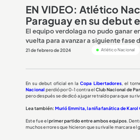
EN VIDEO: Atlético Nac
Paraguay en su debut e
El equipo verdolaga no pudo ganar en 
vuelta para avanzar a siguiente fase 
21 de febrero de 2024
Atlético Nacional
En su debut oficial en la
Copa Libertadores
, el tor
Nacional
perdió por 0-1 contra el
Club Nacional de Pa
pero después se dedicó a jugar retraído para que su riv
Lea también:
Murió Emmita, la niña fanática de Karol
Este fue el
primer partido entre ambos equipos
. Dent
muchos errores que hicieron que su rival le marcara el go