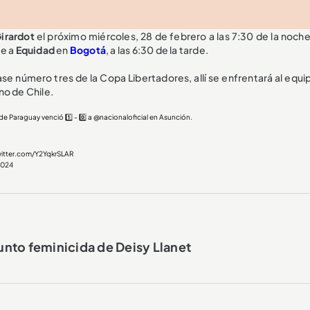
irardot
el próximo miércoles, 28 de febrero a las 7:30 de la noche
te a
Equidad
en
Bogotá
, a las 6:30 de la tarde.
fase número tres de la Copa Libertadores, allí se enfrentará al equ
no de Chile.
e Paraguay venció 1️⃣️ - 0️⃣ a
@nacionaloficial
en Asunción.
witter.com/Y2YqkrSLAR
2024
sunto feminicida de Deisy Llanet