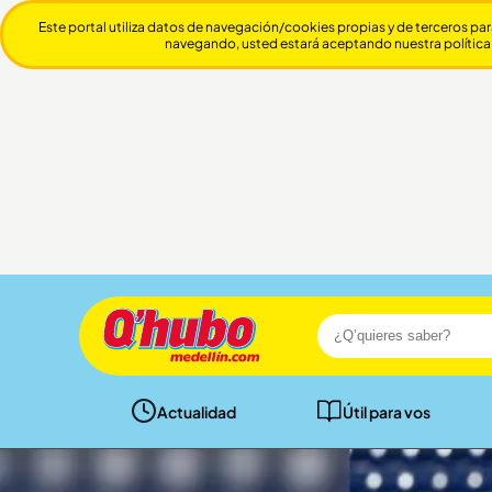
Este portal utiliza datos de navegación/cookies propias y de terceros par
navegando, usted estará aceptando nuestra política
Actualidad
Útil para vos