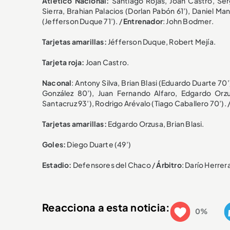
Atlético Nacional:
Santiago Rojas, Joan Castro, Ser
Sierra, Brahian Palacios (Dorlan Pabón 61’), Daniel Ma
(Jefferson Duque 71’). /
Entrenador
: John Bodmer.
Tarjetas amarillas:
Jéfferson Duque, Robert Mejía.
Tarjeta roja:
Joan Castro.
Naconal
: Antony Silva, Brian Blasi (Eduardo Duarte 7
González 80’), Juan Fernando Alfaro, Edgardo Orz
Santacruz 93’), Rodrigo Arévalo (Tiago Caballero 70’). 
Tarjetas amarillas:
Edgardo Orzusa, Brian Blasi.
Goles:
Diego Duarte (49’)
Estadio:
Defensores del Chaco /
Árbitro
: Darío Herrer
Reacciona a esta noticia:
0%