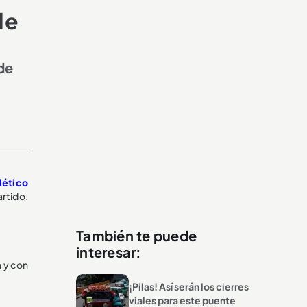
de
de
lético
artido,
También te puede
interesar:
a y con
¡Pilas! Así serán los cierres
viales para este puente