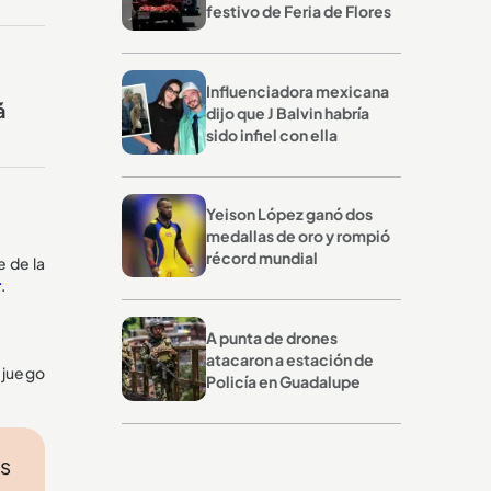
festivo de Feria de Flores
Influenciadora mexicana
á
dijo que J Balvin habría
sido infiel con ella
Yeison López ganó dos
medallas de oro y rompió
récord mundial
 de la
r
.
A punta de drones
atacaron a estación de
l juego
Policía en Guadalupe
os