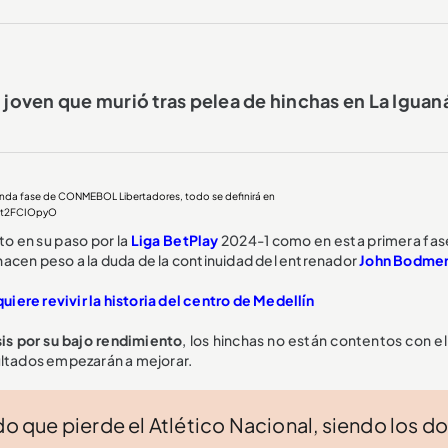
l joven que murió tras pelea de hinchas en La Iguan
segunda fase de CONMEBOL Libertadores, todo se definirá en
/it2FCIOpyO
nto en su paso por la
Liga BetPlay
2024-1 como en esta primera fase
e hacen peso a la duda de la continuidad del entrenador
John Bodme
quiere revivir la historia del centro de Medellín
sis por su bajo rendimiento
, los hinchas no están contentos con e
ultados empezarán a mejorar.
do que pierde el Atlético Nacional, siendo los d