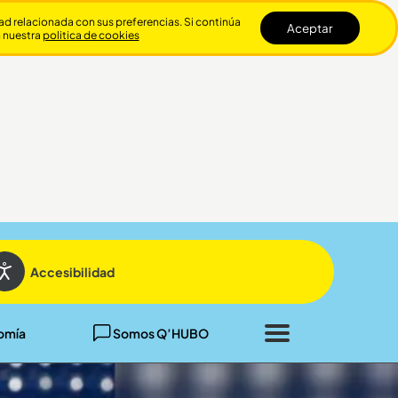
dad relacionada con sus preferencias. Si continúa
Aceptar
n nuestra
politica de cookies
Cerrar
Accesibilidad
omía
Somos Q’HUBO