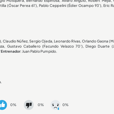
gio Mosquera, Bernardo Espinosa, Álvaro Angulo, Robert Mejía, 
ntilla (Óscar Perea 61’), Pablo Ceppelini (Édier Ocampo 93’), Eric 
0’), Claudio Núñez, Sergio Ojeda, Leonardo Rivas, Orlando Gaona (
uza, Gustavo Caballero (Facundo Velazco 70’), Diego Duarte (
/
Entrenador
: Juan Pablo Pumpido.
a.
0%
0%
0%