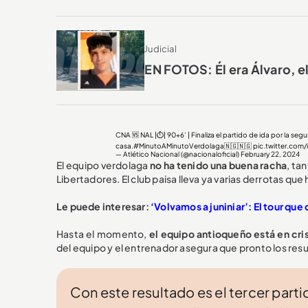
Judicial
EN FOTOS: Él era Álvaro, e
CNA 🆚 NAL |⏱️| 90+6’ | Finaliza el partido de ida por la 
casa.
#MinutoAMinutoVerdolaga
🇳🇬🇳🇬
pic.twitter.com
— Atlético Nacional (@nacionaloficial)
February 22, 2024
El equipo verdolaga
no ha tenido una buena racha
, ta
Libertadores. El club paisa lleva ya varias derrotas qu
Le puede interesar:
‘Volvamos a juniniar’: El tour que 
Hasta el momento,
el equipo antioqueño está en cri
del equipo y el entrenador asegura que pronto los res
Con este resultado es el tercer parti