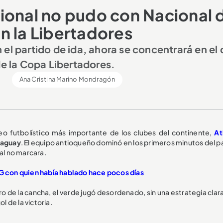
ional no pudo con Nacional 
n la Libertadores
el partido de ida, ahora se concentrará en el 
de la Copa Libertadores.
Ana Cristina Marino Mondragón
neo futbolístico más importante de los clubes del continente,
At
raguay
. El equipo antioqueño dominó en los primeros minutos del p
al no marcara.
 G con quien había hablado hace pocos días
ro de la cancha, el verde jugó desordenado, sin una estrategia clar
l de la victoria.