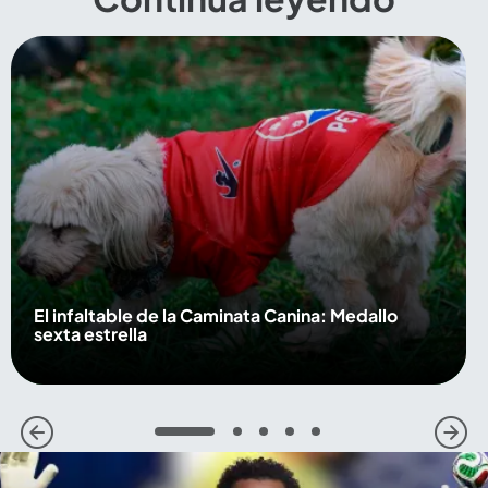
El infaltable de la Caminata Canina: Medallo
sexta estrella
1
2
3
4
5