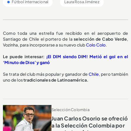
Fútbol internacional
Laura Rosa Jiménez
Como toda una estrella fue recibido en el aeropuerto de
Santiago de Chile el portero de la
selección de Cabo Verde
,
Vozinha, para incorporarse a su nuevo club
Colo Colo
.
Le puede interesar:
¡El DIM siendo DIM! Metió el gol en el
‘Minuto de Dios’ y ganó
Se trata del club más popular y ganador de
Chile
, pero también
uno de los
tradicionales de Latinoamérica.
Selección Colombia
Juan Carlos Osorio se ofreció
a la Selección Colombia por