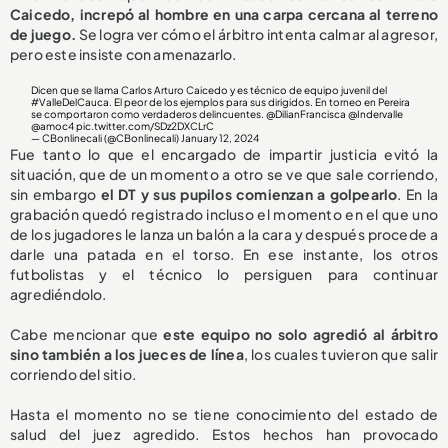
Caicedo, increpó al hombre en una carpa cercana al terreno
de juego.
Se logra ver cómo el árbitro intenta calmar al agresor,
pero este insiste con amenazarlo.
Dicen que se llama Carlos Arturo Caicedo y es técnico de equipo juvenil del
#ValleDelCauca
. El peor de los ejemplos para sus dirigidos. En torneo en Pereira
se comportaron como verdaderos delincuentes.
@DilianFrancisca
@Indervalle
@amoc4
pic.twitter.com/SDz2DXCLrC
— CBonlinecali (@CBonlinecali)
January 12, 2024
Fue tanto lo que el encargado de impartir justicia evitó la
situación, que de un momento a otro se ve que sale corriendo,
sin embargo
el DT y sus pupilos comienzan a golpearlo
. En la
grabación quedó registrado incluso el momento en el que uno
de los jugadores le lanza un balón a la cara y después procede a
darle una patada en el torso. En ese instante, los otros
futbolistas y el técnico lo persiguen para continuar
agrediéndolo.
Cabe mencionar que
este equipo no solo agredió al árbitro
sino también a los jueces de línea
, los cuales tuvieron que salir
corriendo del sitio.
Hasta el momento no se tiene conocimiento del estado de
salud del juez agredido. Estos hechos han provocado