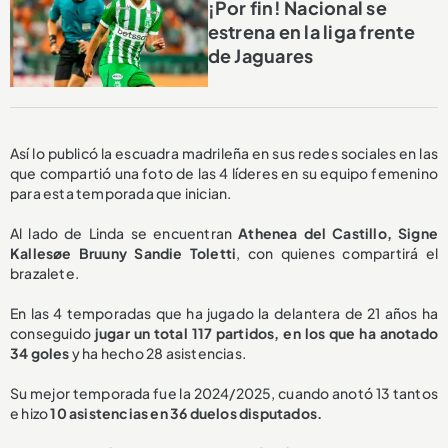
¡Por fin! Nacional se
estrena en la liga frente
de Jaguares
Así lo publicó la escuadra madrileña en sus redes sociales en las
que compartió una foto de las 4 líderes en su equipo femenino
para esta temporada que inician.
Al lado de Linda se encuentran
Athenea del Castillo, Signe
Kallesøe Bruuny Sandie Toletti
, con quienes compartirá el
brazalete.
En las 4 temporadas que ha jugado la delantera de 21 años ha
conseguido
jugar un total 117 partidos, en los que ha anotado
34 goles
y ha hecho 28 asistencias.
Su mejor temporada fue la 2024/2025, cuando anotó 13 tantos
e hizo
10 asistencias en 36 duelos disputados.