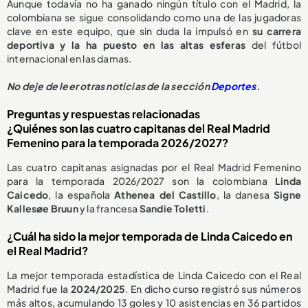
Aunque todavía no ha ganado ningún título con el Madrid, la
colombiana se sigue consolidando como una de las jugadoras
clave en este equipo, que sin duda la impulsó en
su carrera
deportiva y la ha puesto en las altas esferas
del fútbol
internacional en las damas.
No deje de leer otras noticias de la sección
Deportes
.
Preguntas y respuestas relacionadas
¿Quiénes son las cuatro capitanas del Real Madrid
Femenino para la temporada 2026/2027?
Las cuatro capitanas asignadas por el Real Madrid Femenino
para la temporada 2026/2027 son la colombiana
Linda
Caicedo
, la española
Athenea del Castillo
, la danesa
Signe
Kallesøe Bruun
y la francesa
Sandie Toletti
.
¿Cuál ha sido la mejor temporada de Linda Caicedo en
el Real Madrid?
La mejor temporada estadística de Linda Caicedo con el Real
Madrid fue la
2024/2025
. En dicho curso registró sus números
más altos, acumulando 13 goles y 10 asistencias en 36 partidos