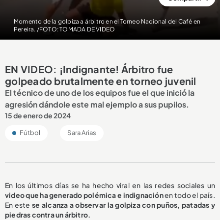
Momento de la golpiza a árbitro en el Torneo Nacional del Café en
Pereira. /FOTO: TOMADA DE VIDEO
EN VIDEO: ¡Indignante! Árbitro fue
golpeado brutalmente en torneo juvenil
El técnico de uno de los equipos fue el que inició la
agresión dándole este mal ejemplo a sus pupilos.
15 de enero de 2024
Fútbol
Sara Arias
En los últimos días se ha hecho viral en las redes sociales un
video que ha generado polémica e indignación
en todo el país.
En este
se alcanza a observar la golpiza con puños, patadas y
piedras contra un árbitro.