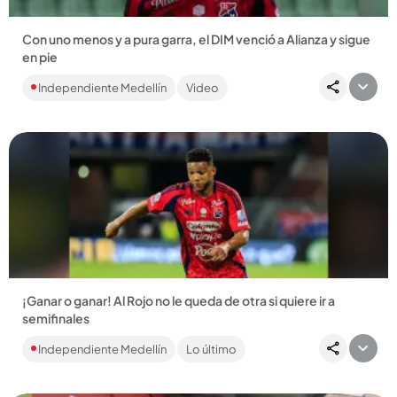
Con uno menos y a pura garra, el DIM venció a Alianza y sigue
en pie
De la mano de Francisco Fydriszewski el DIM salió victorioso
Independiente Medellín
Video
por la mínima diferencia en Valledupar. Reviva el gol aquí....
Compartir Noticia
¡Ganar o ganar! Al Rojo no le queda de otra si quiere ir a
semifinales
Frente a Alianza al DIM solo le sirve la victoria para mantener la
Independiente Medellín
Lo último
esperanza de clasificar a las semifinales de Liga. El...