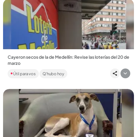
Compartir Noticia
Cayeron secos de la de Medellín: Revise las loterías del 20 de
marzo
Le traemos los resultados de las loterías de Santander y
Útil para vos
Q'hubo hoy
Risaralda, de MiLoto y de más de 20 sorteos que se realizaron
en...
Compartir Noticia