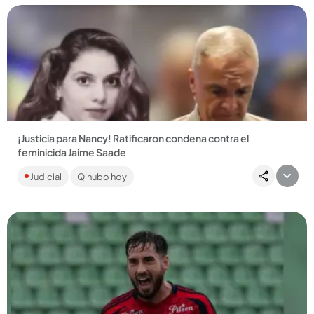
Compartir Noticia
¡Justicia para Nancy! Ratificaron condena contra el
feminicida Jaime Saade
El Tribunal de Valledupar le cerró la puerta a Jaime Saade: la
Judicial
Q'hubo hoy
condena por el crimen de Nancy Mestre sigue firme y no
habrá...
Compartir Noticia