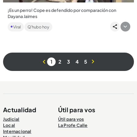
¡Es un perro! Cope es defendido por comparación con
Dayana Jaimes
En medio de una polémica por una infidelidad que tiene
Viral
Q'hubo hoy
encendida las redes sociales de cuenta de la hermana y la
exesposa...
1
2
3
4
5
Compartir Noticia
Actualidad
Útil para vos
Judicial
Útil para vos
Local
La Profe Calle
Internacional