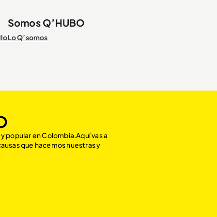
Somos Q’HUBO
llo
Lo Q’somos
O
 y popular en Colombia.Aquí vas a
 causas que hacemos nuestras y