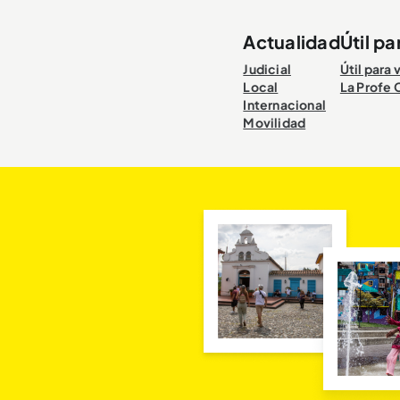
Actualidad
Útil pa
Judicial
Útil para 
Local
La Profe 
Internacional
Movilidad