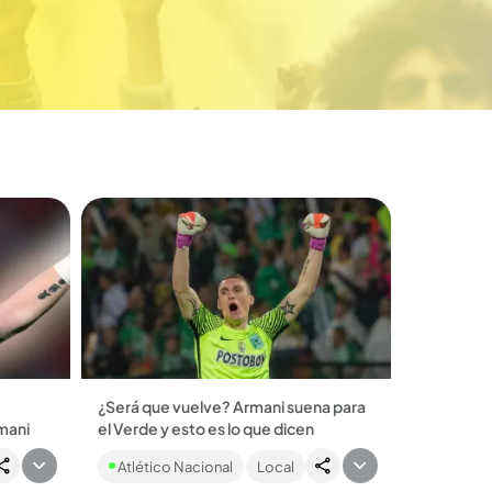
¿Será que vuelve? Armani suena para
rmani
el Verde y esto es lo que dicen
o con
El representante del guardameta
Atlético Nacional
Local
ordó
argentino abrió la puerta de
s en la
negociación....