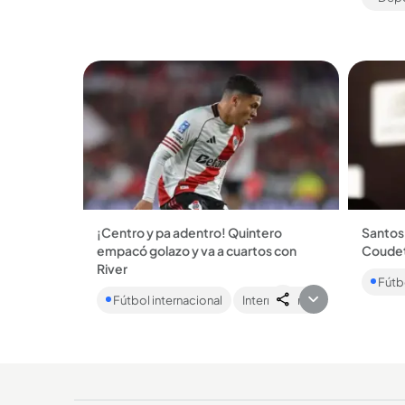
diciembre...
contamo
¡Centro y pa adentro! Quintero
Santos 
empacó golazo y va a cuartos con
Coudet 
El col
River
Fútbo
Liberta
El volante colombiano marcó el
Fútbol internacional
Internacional
empate agónico (2-2) al minuto 121 que
concedió los penales y posterior
clasificación a la...