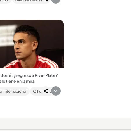
historia...
s por cuánto tiempo firmó. ...
Borré: ¿regreso a River Plate?
lo tiene en la mira
ombiano fue campeón de la
l internacional
Q'hubo hoy
dores con el club en 2018....