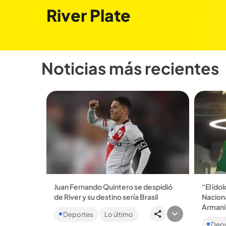
River Plate
Noticias más recientes
Juan Fernando Quintero se despidió
“El ído
de River y su destino sería Brasil
Naciona
El colombiano y el conjunto argentino
Armani
Deportes
Lo último
llegaron a un acuerdo para rescindir el
El port
contrato, que estaba vigente hasta
Depo
que lo v