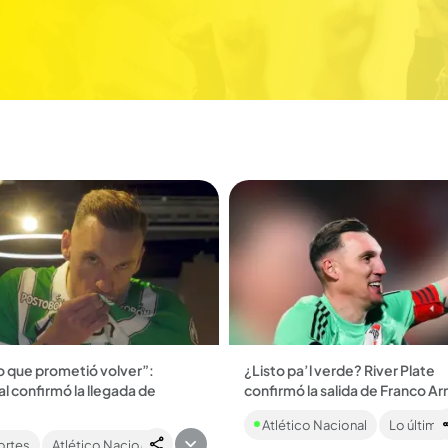
lo que prometió volver”:
¿Listo pa’l verde? River Plate
l confirmó la llegada de
confirmó la salida de Franco A
River Plate despidió al argentin
Atlético Nacional
Lo último
un emotivo video en el que rec
ero argentino regresó al club
que es el portero con más título
rtes
Atlético Nacional
io levantar 13 títulos. Le