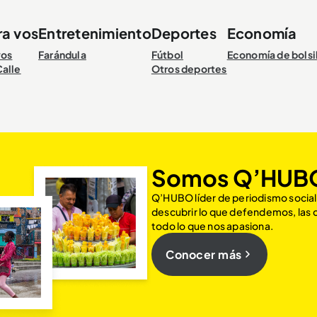
ra vos
Entretenimiento
Deportes
Economía
vos
Farándula
Fútbol
Economía de bolsi
Calle
Otros deportes
Somos Q’HUB
Q’HUBO líder de periodismo social
descubrir lo que defendemos, las
todo lo que nos apasiona.
Conocer más