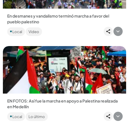
En desmanes y vandalismo terminó marcha a favor del
pueblo palestino
Aunque la marcha transcurrió pacíficamente, al final se
Local
Video
presentaron desmanes y actos de vandalismo en el sector de
El Poblado....
Compartir Noticia
EN FOTOS: Así fue la marcha en apoyo a Palestina realizada
en Medellín
De acuerdo con el Puesto de Mando Unificado, en la
Local
Lo último
movilización participaron cerca de 200 personas...