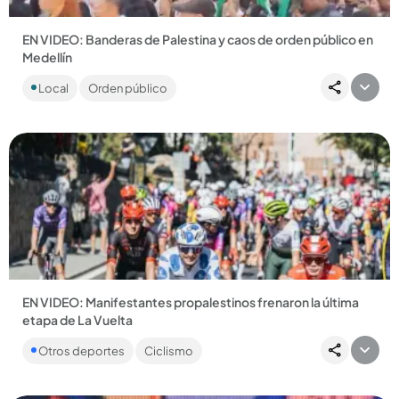
EN VIDEO: Banderas de Palestina y caos de orden público en
Medellín
Afuera de las instalaciones de la Andi, los manifestantes
Local
Orden público
lanzaron pintura roja, hubo agresiones y colapsaron la
movilidad...
Compartir Noticia
EN VIDEO: Manifestantes propalestinos frenaron la última
etapa de La Vuelta
Faltando 56 kilómetros para la meta, los pedalistas tuvieron
Otros deportes
Ciclismo
que detenerse ante la cantidad de protestantes en la vía. Al...