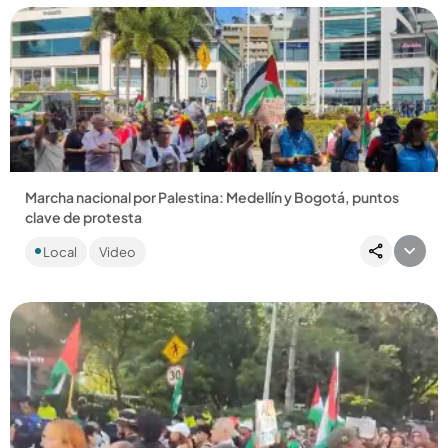
Compartir Noticia
Marcha nacional por Palestina: Medellín y Bogotá, puntos
clave de protesta
Colombia se une a la jornada global de marchas a favor de
Local
Video
Palestina. Medellín y Bogotá en alerta ante el desarrollo de
la...
Compartir Noticia