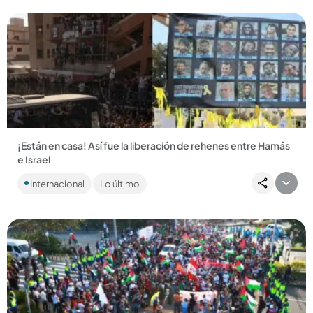
¡Están en casa! Así fue la liberación de rehenes entre Hamás
e Israel
Entre los liberados está Elkana Bohbot, un ciudadano
Internacional
Lo último
colombo israelí secuestrado por Hamás desde hace dos
años. ...
Compartir Noticia