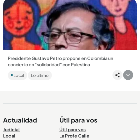
Compartir Noticia
Presidente Gustavo Petro propone en Colombia un
concierto en “solidaridad” con Palestina
Luego de que Chile organizara un concierto como muestra
Local
Lo último
de solidaridad con Palestina, el presidente Gustavo Petro
propuso...
Actualidad
Útil para vos
Compartir Noticia
Judicial
Útil para vos
Local
La Profe Calle