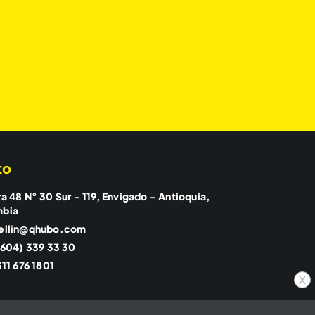
to
a 48 N° 30 Sur - 119, Envigado - Antioquia,
mbia
ellin@qhubo.com
(604) 339 33 30
11 676 1801
x