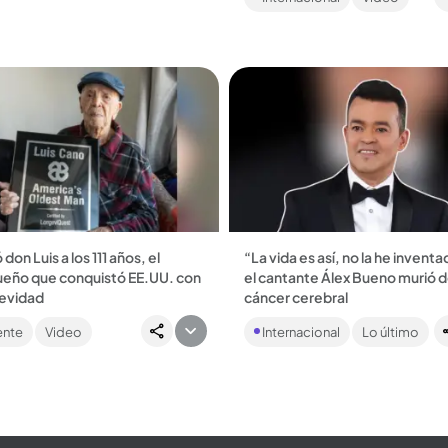
idencialidad...
al cementerio del municipio en 
nació....
 don Luis a los 111 años, el
“La vida es así, no la he invent
ueño que conquistó EE.UU. con
el cantante Álex Bueno murió 
gevidad
cáncer cerebral
oqueño llegó a ocupar el puesto
El intérprete de ‘Jardín prohibid
ente
Video
Internacional
Lo último
 12 entre los hombres más
estaba delicado de salud y fall
s del mundo. ...
Nueva York , donde se encontr
desde el año...