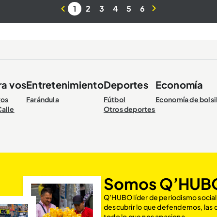
1
2
3
4
5
6
ra vos
Entretenimiento
Deportes
Economía
vos
Farándula
Fútbol
Economía de bolsi
Calle
Otros deportes
Somos Q’HUB
Q’HUBO líder de periodismo social
descubrir lo que defendemos, las
todo lo que nos apasiona.