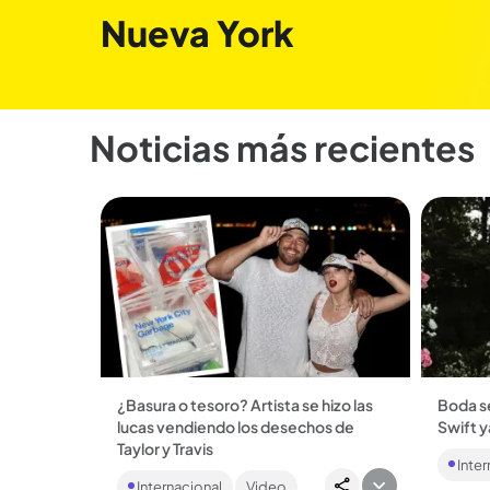
Nueva York
Noticias más recientes
¿Basura o tesoro? Artista se hizo las
Boda se
lucas vendiendo los desechos de
Swift y
La bod
Taylor y Travis
Inter
celebr
Justin Gignac recogió basura del
en Nuev
Internacional
Video
matrimonio de Taylor Swift y Travis