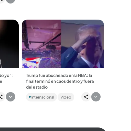
el que
ado yo”:
Trump fue abucheado en la NBA: la
de
final terminó en caos dentro y fuera
del estadio
o’
Tras lo ocurrido, el presidente
Internacional
Video
eció en
estadounidense intentó minimizarlo y
aba
hasta se durmió en el partido....