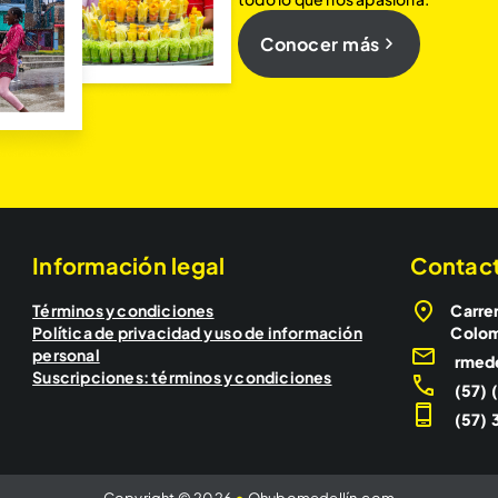
Conocer más
Información legal
Contac
Términos y condiciones
Carrer
Política de privacidad y uso de información
Colo
personal
rmed
Suscripciones: términos y condiciones
(57) 
(57) 3
Copyright © 2026
•
Qhubomedellín.com