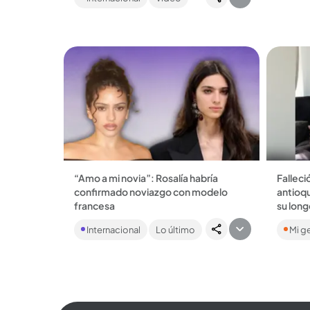
de conf
Kelce y la vendió en menos de 24
horas....
“Amo a mi novia”: Rosalía habría
Falleció
confirmado noviazgo con modelo
antioq
francesa
su lon
Los rumores de la relación de la
El anti
Internacional
Lo último
Mi g
española con Loli Bahía surgieron a
número
finales del año pasado....
longevo