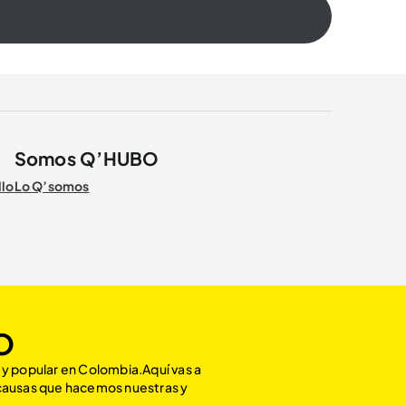
Somos Q’HUBO
llo
Lo Q’somos
O
 y popular en Colombia.Aquí vas a
 causas que hacemos nuestras y