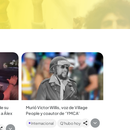
de su
Murió Victor Willis, voz de Village
 a Álex
People y coautor de ‘YMCA’
Su muerte fue confirmada en las redes
Internacional
Q'hubo hoy
sociales de la banda. Tenía 74 años....
’ le
levarlo