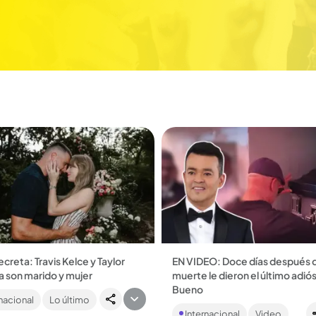
creta: Travis Kelce y Taylor
EN VIDEO: Doce días después 
a son marido y mujer
muerte le dieron el último adiós
a más comentada del año se
Bueno
nacional
Lo último
ó en el Madison Square Garden,
Al intérprete de ‘Jardín prohibido
a York: ¡tuvo hasta acuerdos
Internacional
Video
hicieron dos velorios antes de l