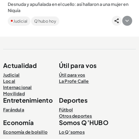
Desnuda y apuñalada en el cuello: así hallaron a una mujer en
Niquía
Las autoridades ya tendrían identificado al presunto
Judicial
Q'hubo hoy
responsable de la muerte....
Actualidad
Útil para vos
Compartir Noticia
Judicial
Útil para vos
Local
La Profe Calle
Internacional
Movilidad
Entretenimiento
Deportes
Farándula
Fútbol
Otros deportes
Economía
Somos Q’HUBO
Economía de bolsillo
Lo Q’somos