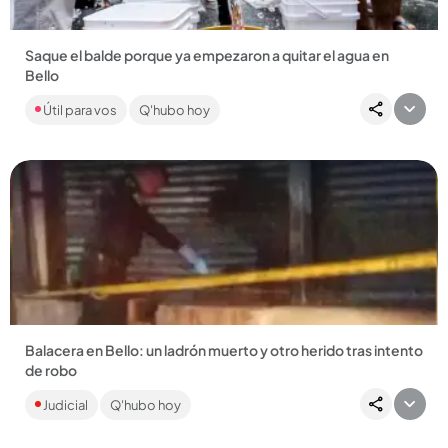
Saque el balde porque ya empezaron a quitar el agua en
Bello
Siete sectores de Bello se quedaron sin acueducto desde las
Útil para vos
Q'hubo hoy
7:00 a.m. de este 30 de junio hasta la misma hora del
miércoles,...
Compartir Noticia
Balacera en Bello: un ladrón muerto y otro herido tras intento
de robo
El hombre habría llegado junto a otro sicario para intimidar a
Judicial
Q'hubo hoy
una persona que estaba en un local de tatuajes. La víctima...