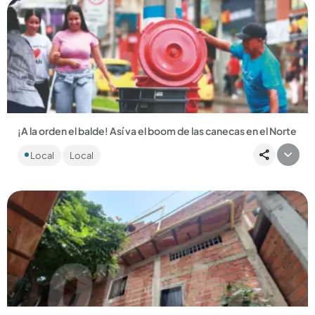
Compartir Noticia
¡A la orden el balde! Así va el boom de las canecas en el Norte
Este fin de semana se va el agua para más de un millón de
Local
Local
personas...
Compartir Noticia