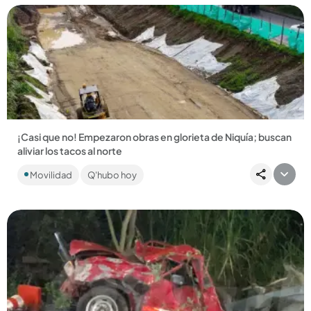
Compartir Noticia
¡Casi que no! Empezaron obras en glorieta de Niquía; buscan
aliviar los tacos al norte
Con $56 mil millones, la Alcaldía de Bello promete mejorar la
Movilidad
Q'hubo hoy
movilidad en Niquía....
Compartir Noticia