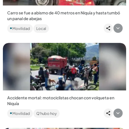
Carro se fue a abismo de 40 metros en Niquía y hasta tumbó
un panal de abejas
El accidente se presentó, al parecer, por una falla en los
Movilidad
Local
frenos. ...
Compartir Noticia
Accidente mortal: motociclistas chocan con volqueta en
Niquía
La identidad de las personas que se movilizaban en la
Movilidad
Q'hubo hoy
motocicleta todavía se desconocen. Una de ellas falleció en
el sitio....