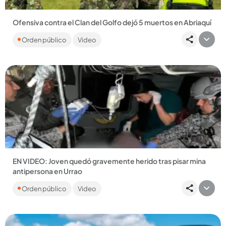
Ofensiva contra el Clan del Golfo dejó 5 muertos en Abriaquí
Uno de los señalados delincuentes abatidos es alias Místico,
Orden público
Video
presunto cabecilla. También fue capturada una mujer y
recuperada...
Compartir Noticia
EN VIDEO: Joven quedó gravemente herido tras pisar mina
antipersona en Urrao
La víctima fue evacuada en helicóptero hasta el Hospital San
Orden público
Video
Vicente Fundación, de Rionegro....