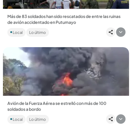
Más de 83 soldados han sido rescatados de entre las ruinas
de avión accidentado en Putumayo
El ministro de Defensa, Pedro Sánchez, confirmó que había
Local
Lo último
sido un accidente y que, por el momento, no había indicios
para...
Compartir Noticia
Avión de la Fuerza Aérea se estrelló con más de 100
soldados a bordo
La aeronave despegó de una base militar del Putumayo y se
Local
Lo último
accidentó pocos metros más adelante. Se desconoce
cuántos heridos...