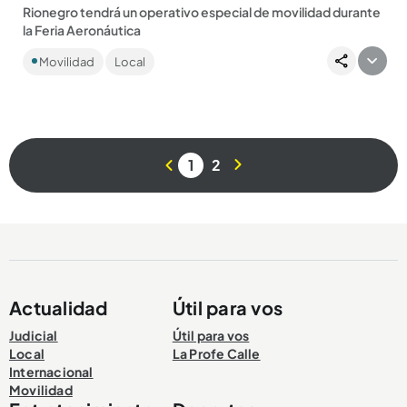
Rionegro tendrá un operativo especial de movilidad durante
la Feria Aeronáutica
¡El Oriente se prepara a lo grande! Del 9 al 13 de julio, el
Movilidad
Local
aeropuerto José María Córdova espera a 60.000 visitantes
en...
1
2
Compartir Noticia
Actualidad
Útil para vos
Judicial
Útil para vos
Local
La Profe Calle
Internacional
Movilidad