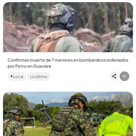
Compartir Noticia
Confirman muerte de 7 menores en bombardeos ordenados
por Petro en Guaviare
Cuando era oposición Petro criticó un bombardeo en el que
Local
Lo último
murieron ocho adolescentes, pero hoy aseguró que tomó el
“riesgo”...
Compartir Noticia