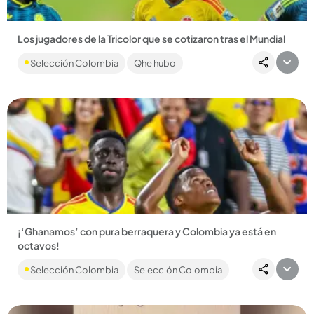
Los jugadores de la Tricolor que se cotizaron tras el Mundial
Tres jugadores de la Tricolor podrían cambiar de equipo luego
Selección Colombia
Qhe hubo
del Mundial 2026. ...
Compartir Noticia
¡‘Ghanamos’ con pura berraquera y Colombia ya está en
octavos!
A punta de fe, agüeros y un corazón gigante, la Selección
Selección Colombia
Selección Colombia
venció 1-0 a Ghana en un Kansas teñido de amarillo y espantó
cualquier...