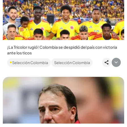
Compartir Noticia
¡La Tricolor rugió! Colombia se despidió del país con victoria
ante los ticos
En un Campín pintado de amarillo, la Selección Colombia
Selección Colombia
Selección Colombia
goleó 3-1 a Costa Rica. ¡Estamos listos para el Mundial! Lucho
brilló...
Compartir Noticia