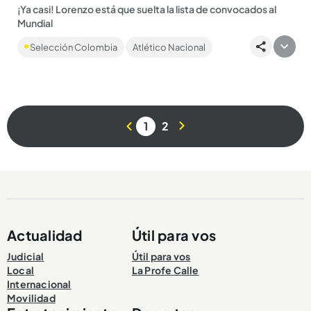
¡Ya casi! Lorenzo está que suelta la lista de convocados al
Mundial
Hasta el 1.° de junio las selecciones tienen plazo de confirmar
Selección Colombia
Atlético Nacional
sus convocados, pero el técnico argentino definiría los
jugadores...
1
2
Compartir Noticia
Actualidad
Útil para vos
Judicial
Útil para vos
Local
La Profe Calle
Internacional
Movilidad