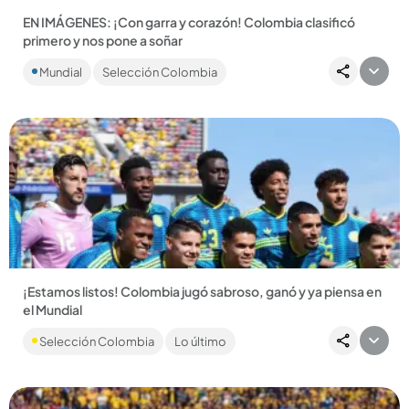
EN IMÁGENES: ¡Con garra y corazón! Colombia clasificó
primero y nos pone a soñar
La Selección Colombia igualó 0-0 ante Portugal y se clasificó
Mundial
Selección Colombia
como primero del Grupo K. ¿Quién es su rival en la siguiente...
Compartir Noticia
¡Estamos listos! Colombia jugó sabroso, ganó y ya piensa en
el Mundial
Con un Jhon Arias intratable y la magia intacta de James
Selección Colombia
Lo último
Rodríguez, la Tricolor derrotó a Jordania en San Diego y dejó
la...