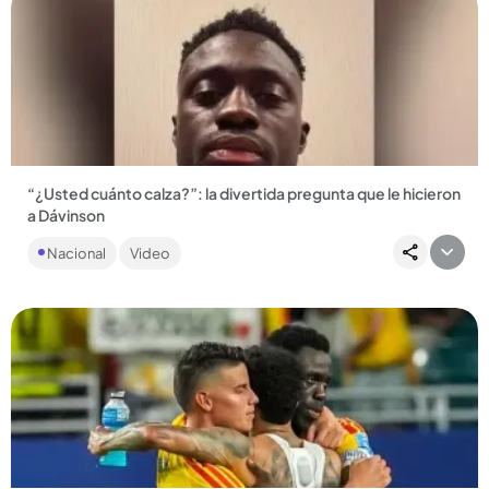
Compartir Noticia
“¿Usted cuánto calza?”: la divertida pregunta que le hicieron
a Dávinson
Rossy Lemos, presentadora de Noticias RCN, no
Nacional
Video
desaprovechó la oportunidad y le preguntó por el gol
anulado....
Compartir Noticia