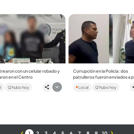
 y hurtarlo....
pertenencias....
trearon con un celular robado y
Corrupción en la Policía: dos
ron en el Centro
patrulleros fueron enviados a p
timas informaron que uno de los
Los uniformados se habrían q
l
Q'hubo hoy
Local
Q'hubo hoy
 tenía activado el
con un dinero y dos armas trau
lizador, por lo que fue fácil
durante un procedimiento en
tarlos....
Copacabana. ...
1
2
3
4
5
6
7
8
9
10