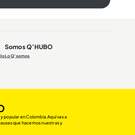
Somos Q’HUBO
llo
Lo Q’somos
O
 y popular en Colombia.Aquí vas a
 causas que hacemos nuestras y