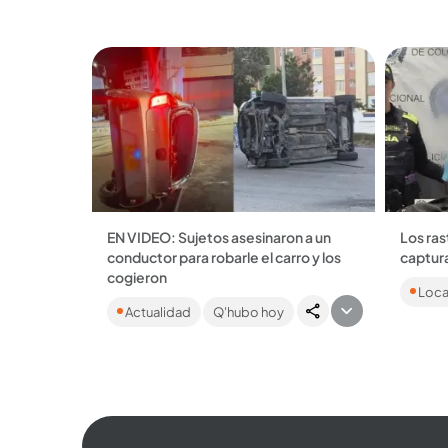
drogarlo
EN VIDEO: Sujetos asesinaron a un
Los ras
conductor para robarle el carro y los
captura
Las víc
cogieron
Loca
equipos
En la huida con el vehículo, los
geoloca
Actualidad
Q'hubo hoy
presuntos delincuentes se volcaron y
intercep
fueron capturados....