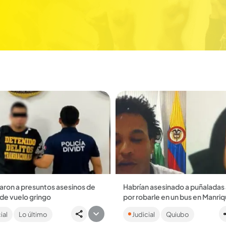
aron a presuntos asesinos de
Habrían asesinado a puñaladas 
r de vuelo gringo
por robarle en un bus en Manri
y capturados habrían engañado
Según la Fiscalía, la pareja habrí
ial
Lo último
Judicial
Quiubo
re de 32 años a través de una
apuñalado 17 veces a la víctima
ón de citas, con el fin de
años por oponerse al hurto de 