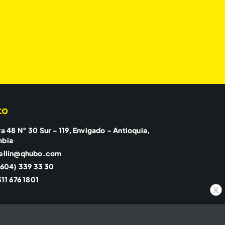
to
a 48 N° 30 Sur - 119, Envigado - Antioquia,
mbia
ellin@qhubo.com
(604) 339 33 30
11 676 1801
x