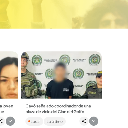
a joven
Cayó señalado coordinador de una
que
plaza de vicio del Clan del Golfo
a
En el procedimiento también fue
Local
Lo último
 de 26
aprehendido un joven de 17 años.
sus
Ambos son oriundos de Segovia....