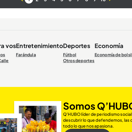
ra vos
Entretenimiento
Deportes
Economía
vos
Farándula
Fútbol
Economía de bolsi
Calle
Otros deportes
Somos Q’HUB
Q’HUBO líder de periodismo social
descubrir lo que defendemos, las
todo lo que nos apasiona.