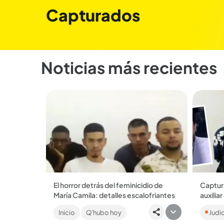
Capturados
Noticias más recientes
El horror detrás del feminicidio de
Captur
María Camila: detalles escalofriantes
auxilia
Desde junio, según la Fiscalía, se
Los ho
Inicio
Q'hubo hoy
Judic
estaban adelantando conversaciones
al homb
para cometer el crimen. ...
aplicaci