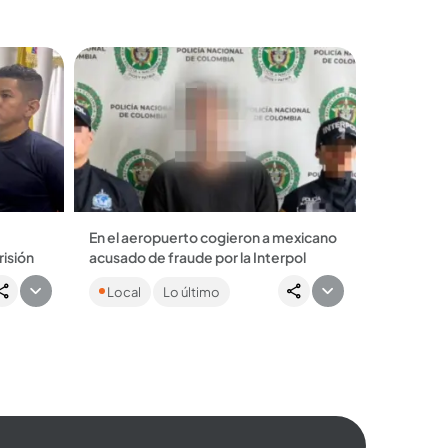
En el aeropuerto cogieron a mexicano
risión
acusado de fraude por la Interpol
uedado
El hombre era buscado por la Interpol
Local
Lo último
máticas
acusado de liderar una red de
falsificaciones con la que se
apropiaron de fondos para...