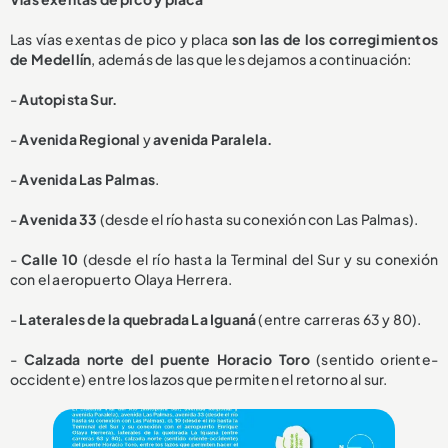
Las vías exentas de pico y placa
son las de los corregimientos
de Medellín
, además de las que les dejamos a continuación:
-
Autopista Sur.
-
Avenida Regional
y
avenida Paralela.
-
Avenida Las Palmas
.
-
Avenida 33
(desde el río hasta su conexión con Las Palmas).
-
Calle 10
(desde el río hasta la Terminal del Sur y su conexión
con el aeropuerto Olaya Herrera.
-
Laterales de la quebrada La Iguaná
(entre carreras 63 y 80).
-
Calzada norte del puente Horacio Toro
(sentido oriente-
occidente) entre los lazos que permiten el retorno al sur.