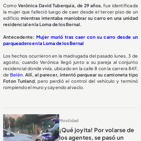
Como
Verónica David Tuberquia, de 29 años
, fue identificada
la mujer que falleció luego de caer desde el tercer piso de un
edificio
mientras intentaba maniobrar su carro en una unidad
residencial en la Loma de los Bernal.
A
ntecedente:
Mujer murió tras caer con su carro desde un
parqueadero en la Loma de los Bernal
Los hechos ocurrieron en la madrugada del pasado lunes, 3 de
agosto, cuando Verónica llegó junto a su pareja al conjunto
residencial donde vivía, ubicado en la calle 8 con la carrera 84F,
de
Belén
.
Allí, al parecer, intentó parquear su camioneta tipo
Foton Tunland
, pero perdió el control del vehículo y terminó
rompiendo el muro y cayendo al vacío.
Movilidad
¡Qué joyita! Por volarse de
los agentes, se pasó un