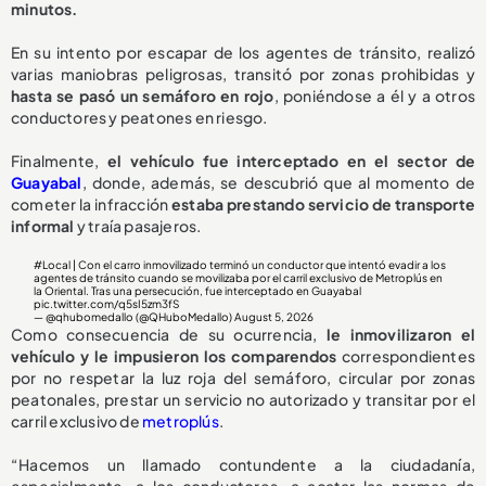
minutos.
En su intento por escapar de los agentes de tránsito, realizó
varias maniobras peligrosas, transitó por zonas prohibidas y
hasta se pasó un semáforo en rojo
, poniéndose a él y a otros
conductores y peatones en riesgo.
Finalmente,
el vehículo fue interceptado en el sector de
Guayabal
, donde, además, se descubrió que al momento de
cometer la infracción
estaba prestando servicio de transporte
informal
y traía pasajeros.
#Local
| Con el carro inmovilizado terminó un conductor que intentó evadir a los
agentes de tránsito cuando se movilizaba por el carril exclusivo de Metroplús en
la Oriental. Tras una persecución, fue interceptado en Guayabal
pic.twitter.com/q5sI5zm3fS
— @qhubomedallo (@QHuboMedallo)
August 5, 2026
Como consecuencia de su ocurrencia,
le inmovilizaron el
vehículo y le impusieron los comparendos
correspondientes
por no respetar la luz roja del semáforo, circular por zonas
peatonales, prestar un servicio no autorizado y transitar por el
carril exclusivo de
metroplús
.
“Hacemos un llamado contundente a la ciudadanía,