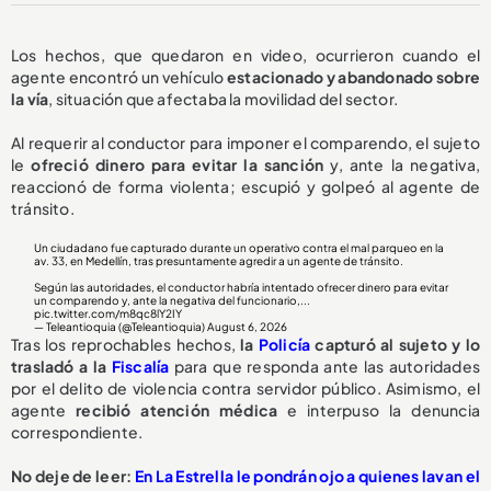
Los hechos, que quedaron en video, ocurrieron cuando el
agente encontró un vehículo
estacionado y abandonado sobre
la vía
, situación que afectaba la movilidad del sector.
Al requerir al conductor para imponer el comparendo, el sujeto
le
ofreció dinero para evitar la sanción
y, ante la negativa,
reaccionó de forma violenta; escupió y golpeó al agente de
tránsito.
Un ciudadano fue capturado durante un operativo contra el mal parqueo en la
av. 33, en Medellín, tras presuntamente agredir a un agente de tránsito.
Según las autoridades, el conductor habría intentado ofrecer dinero para evitar
un comparendo y, ante la negativa del funcionario,...
pic.twitter.com/m8qc8lY2IY
— Teleantioquia (@Teleantioquia)
August 6, 2026
Tras los reprochables hechos,
la
Policía
capturó al sujeto y lo
trasladó a la
Fiscalía
para que responda ante las autoridades
por el delito de violencia contra servidor público. Asimismo, el
agente
recibió atención médica
e interpuso la denuncia
correspondiente.
No deje de leer:
En La Estrella le pondrán ojo a quienes lavan el