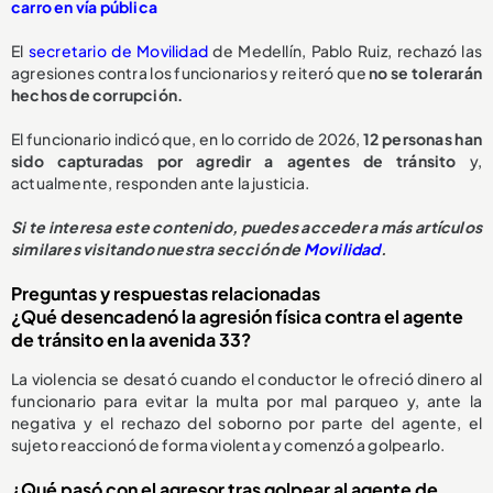
carro en vía pública
El
secretario de Movilidad
de Medellín, Pablo Ruiz, rechazó las
agresiones contra los funcionarios y reiteró que
no se tolerarán
hechos de corrupción.
El funcionario indicó que, en lo corrido de 2026,
1
2 personas han
sido capturadas
por agredir a agentes de tránsito
y,
actualmente, responden ante la justicia.
Si te interesa este contenido, puedes acceder a más artículos
similares visitando nuestra sección de
Movilidad
.
Preguntas y respuestas relacionadas
¿Qué desencadenó la agresión física contra el agente
de tránsito en la avenida 33?
La violencia se desató cuando el conductor le ofreció dinero al
funcionario para evitar la multa por mal parqueo y, ante la
negativa y el rechazo del soborno por parte del agente, el
sujeto reaccionó de forma violenta y comenzó a golpearlo.
¿Qué pasó con el agresor tras golpear al agente de