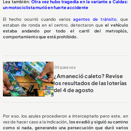
L
ea también:
Otra vez hubo tragedia en la variante a Caldas:
un motociclista murió en fuerte accidente
El hecho ocurrió cuando varios
agentes de tránsito
, que
estaban de ronda en el centro, detectaron que
el vehículo
estaba andando por todo el carril del metroplús,
comportamiento que está prohibido.
Útil para vos
¿Amaneció caleto? Revise
los resultados de las loterías
del 4 de agosto
Por eso, los azules procedieron a interceptarlo pero este, en
vez de hacer caso a la indicación
, los evadió y siguió su camino
como si nada, generando una persecución que duró varios