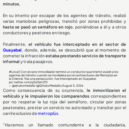
minutos.
En su intento por escapar de los agentes de tránsito, realizó
varias maniobras peligrosas, transitó por zonas prohibidas y
hasta se pasó un semáforo en rojo
, poniéndose a él y a otros
conductores y peatones en riesgo.
Finalmente,
el vehículo fue interceptado en el sector de
Guayabal
, donde, además, se descubrió que al momento de
cometer la infracción
estaba prestando servicio de transporte
informal
y traía pasajeros.
#Local
| Con el carro inmovilizado terminó un conductor que intentó evadir a los
agentes de tránsito cuando se movilizaba por el carril exclusivo de Metroplús en
la Oriental. Tras una persecución, fue interceptado en Guayabal
pic.twitter.com/q5sI5zm3fS
— @qhubomedallo (@QHuboMedallo)
August 5, 2026
Como consecuencia de su ocurrencia,
le inmovilizaron el
vehículo y le impusieron los comparendos
correspondientes
por no respetar la luz roja del semáforo, circular por zonas
peatonales, prestar un servicio no autorizado y transitar por el
carril exclusivo de
metroplús
.
“Hacemos un llamado contundente a la ciudadanía,