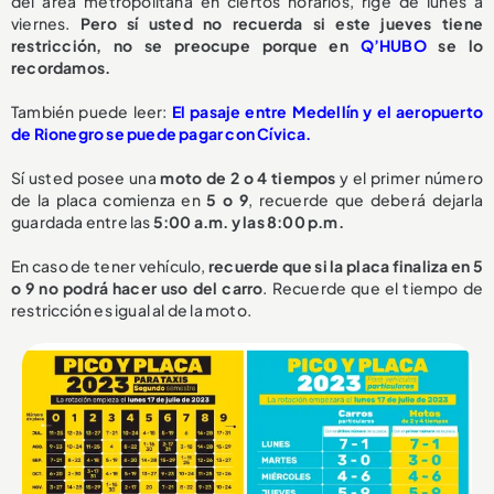
del área metropolitana en ciertos horarios, rige de lunes a
viernes.
Pero sí usted no recuerda si este jueves tiene
restricción, no se preocupe porque en
Q’HUBO
se lo
recordamos.
También puede leer:
El pasaje entre Medellín y el aeropuerto
de Rionegro se puede pagar con Cívica.
Sí usted posee una
moto de 2 o 4 tiempos
y el primer número
de la placa comienza en
5 o 9
, recuerde que deberá dejarla
guardada entre las
5:00 a.m. y las 8:00 p.m.
En caso de tener vehículo,
recuerde que si la placa finaliza en 5
o 9 no podrá hacer uso del carro
. Recuerde que el tiempo de
restricción es igual al de la moto.