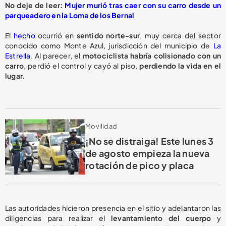
No deje de leer:
Mujer murió tras caer con su carro desde un
parqueadero en la Loma de los Bernal
El
hecho
ocurrió en
sentido norte-sur
, muy cerca del sector
conocido como Monte Azul, jurisdicción del municipio de
La
Estrella
. Al parecer, el
motociclista habría colisionado con un
carro
, perdió el control y cayó al piso,
perdiendo la vida en el
lugar.
Movilidad
¡No se distraiga! Este lunes 3
de agosto empieza la nueva
rotación de pico y placa
Las autoridades hicieron presencia en el sitio y adelantaron las
diligencias para realizar el
levantamiento del cuerpo
y