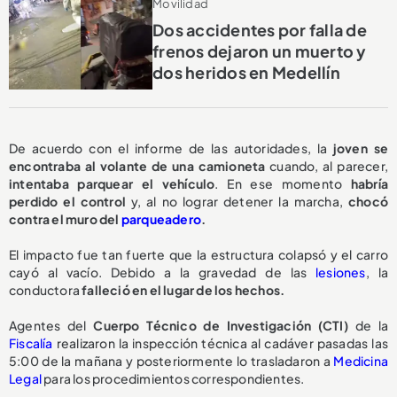
Movilidad
Dos accidentes por falla de
frenos dejaron un muerto y
dos heridos en Medellín
De acuerdo con el informe de las autoridades, la
joven se
encontraba al volante de una camioneta
cuando, al parecer,
intentaba parquear el vehículo
. En ese momento
habría
perdido el control
y, al no lograr detener la marcha,
chocó
contra el muro del
parqueadero
.
El impacto fue tan fuerte que la estructura colapsó y el carro
cayó al vacío. Debido a la gravedad de las
lesiones
, la
conductora
falleció en el lugar de los hechos.
Agentes del
Cuerpo Técnico de Investigación (CTI)
de la
Fiscalía
realizaron la inspección técnica al cadáver pasadas las
5:00 de la mañana y posteriormente lo trasladaron a
Medicina
Legal
para los procedimientos correspondientes.