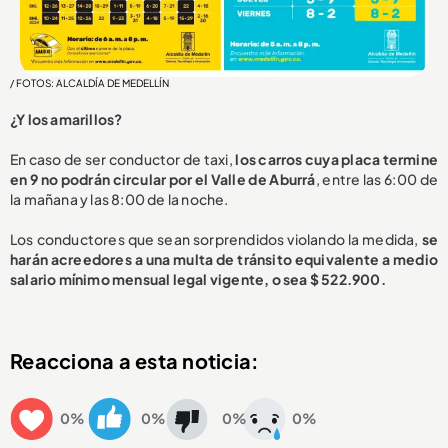
/ FOTOS: ALCALDÍA DE MEDELLÍN
¿Y los amarillos?
En caso de ser conductor de taxi,
los carros cuya placa termine
en 9 no podrán circular por el Valle de Aburrá
, entre las 6:00 de
la mañana y las 8:00 de la noche.
Los conductores que sean sorprendidos violando la medida,
se
harán acreedores a una multa de tránsito equivalente a medio
salario mínimo mensual legal vigente, o sea $ 522.900.
Reacciona a esta noticia:
0%
0%
0%
0%