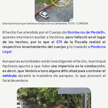
Este fue el muro que Verónica rompió con su camioneta. FOTO: CORTESÍA
El hecho fue atendido por el Cuerpo de
Bomberos de Medellín
,
quienes intentaron auxiliar a Verónica,
pero falleció en el lugar
de los hechos, por lo que el
CTI
de la Fiscalía realizó el
respectivo levantamiento del cuerpo y
lo trasladó a
Medicina
Legal
.
Aunque las autoridades están investigando el hecho, la principal
hipótesis apunta a que hubo
una impericia en la conducción
,
e
s decir, que Verónica tuvo alguna dificultad para controlar el
vehículo
durante la maniobra de parqueo, lo que provocó el
fatal desenlace.