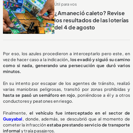
Útil para vos
¿Amaneció caleto? Revise
los resultados de las loterías
del 4 de agosto
Por eso, los azules procedieron a interceptarlo pero este, en
vez de hacer caso a la indicación
, los evadió y siguió su camino
como si nada, generando una persecución que duró varios
minutos.
En su intento por escapar de los agentes de tránsito, realizó
varias maniobras peligrosas, transitó por zonas prohibidas y
hasta se pasó un semáforo en rojo
, poniéndose a él y a otros
conductores y peatones en riesgo.
Finalmente,
el vehículo fue interceptado en el sector de
Guayabal
, donde, además, se descubrió que al momento de
cometer la infracción
estaba prestando servicio de transporte
informal
y traía pasajeros.