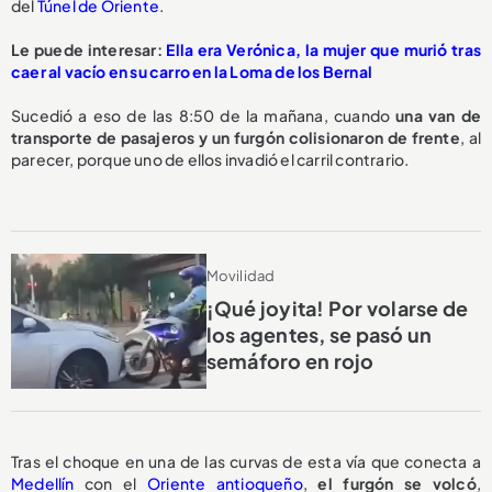
del
Túnel de Oriente
.
Le puede interesar:
Ella era Verónica, la mujer que murió tras
caer al vacío en su carro en la Loma de los Bernal
Sucedió a eso de las 8:50 de la mañana, cuando
una van de
transporte de pasajeros y un furgón
colisionaron de frente
, al
parecer, porque uno de ellos invadió el carril contrario.
Movilidad
¡Qué joyita! Por volarse de
los agentes, se pasó un
semáforo en rojo
Tras el choque en una de las curvas de esta vía que conecta a
Medellín
con el
Oriente antioqueño
,
el
furgón se volcó
,