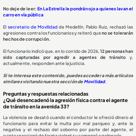
No deje de leer:
En La Estrella le pondrán ojo a quienes lavan el
carro en vía pública
El
secretario de Movilidad
de Medellín, Pablo Ruiz, rechazó las
agresiones contra los funcionarios y reiteró que
no se tolerarán
hechos de corrupción.
El funcionario indicó que, en lo corrido de 2026,
1
2 personas han
sido capturadas
por agredir a agentes de tránsito
y,
actualmente, responden ante la justicia.
Si te interesa este contenido, puedes acceder a más artículos
similares visitando nuestra sección de
Movilidad
.
Preguntas y respuestas relacionadas
¿Qué desencadenó la agresión física contra el agente
de tránsito en la avenida 33?
La violencia se desató cuando el conductor le ofreció dinero al
funcionario para evitar la multa por mal parqueo y, ante la
negativa y el rechazo del soborno por parte del agente, el
sujeto reaccionó de forma violenta y comenzó a golpearlo.