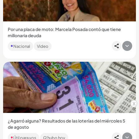
Compartir Noticia
Por una placa de moto: Marcela Posada contó que tiene
millonaria deuda
La actriz de ‘Betty la fea’ y de ‘En los tacones de Eva’ relató el
Nacional
Video
horror por el que ella y su familia están pasando por...
Compartir Noticia
x
¿Agarró alguna? Resultados de las loterías del miércoles 5
de agosto
Si es de los que acostumbra a apostarle a sus números
Útil para vos
Q'hubo hoy
favoritos, revise a continuación los números que cayeron: ¡la