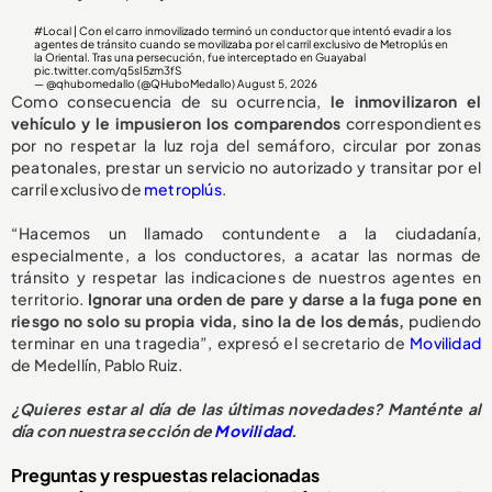
#Local
| Con el carro inmovilizado terminó un conductor que intentó evadir a los
agentes de tránsito cuando se movilizaba por el carril exclusivo de Metroplús en
la Oriental. Tras una persecución, fue interceptado en Guayabal
pic.twitter.com/q5sI5zm3fS
— @qhubomedallo (@QHuboMedallo)
August 5, 2026
Como consecuencia de su ocurrencia,
le inmovilizaron el
vehículo y le impusieron los comparendos
correspondientes
por no respetar la luz roja del semáforo, circular por zonas
peatonales, prestar un servicio no autorizado y transitar por el
carril exclusivo de
metroplús
.
“Hacemos un llamado contundente a la ciudadanía,
especialmente, a los conductores, a acatar las normas de
tránsito y respetar las indicaciones de nuestros agentes en
territorio.
Ignorar una orden de pare y darse a la fuga pone en
riesgo no solo su propia vida, sino la de los demás,
pudiendo
terminar en una tragedia”, expresó el secretario de
Movilidad
de Medellín, Pablo Ruiz.
¿Quieres estar al día de las últimas novedades? Manténte al
día con nuestra sección de
Movilidad
.
Preguntas y respuestas relacionadas