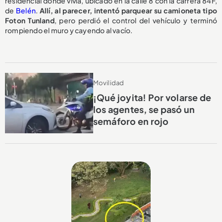
residencial donde vivía, ubicado en la calle 8 con la carrera 84F,
de
Belén
.
Allí, al parecer, intentó parquear su camioneta tipo
Foton Tunland
, pero perdió el control del vehículo y terminó
rompiendo el muro y cayendo al vacío.
Movilidad
¡Qué joyita! Por volarse de
los agentes, se pasó un
semáforo en rojo