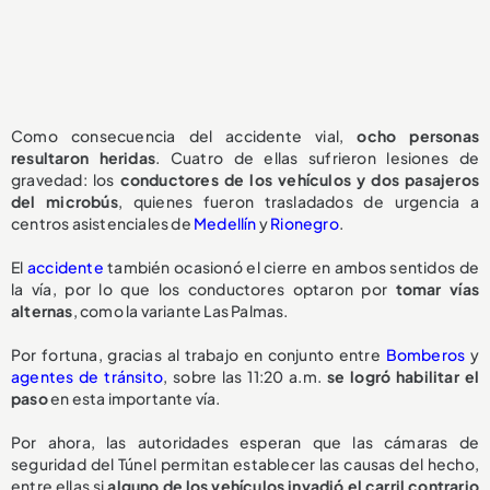
Como consecuencia del accidente vial,
ocho personas
resultaron heridas
. Cuatro de ellas sufrieron lesiones de
gravedad: los
conductores de los vehículos y dos pasajeros
del microbús
, quienes fueron trasladados de urgencia a
centros asistenciales de
Medellín
y
Rionegro
.
El
accidente
también ocasionó el cierre en ambos sentidos de
la vía, por lo que los conductores optaron por
tomar vías
alternas
, como la variante Las Palmas.
Por fortuna, gracias al trabajo en conjunto entre
Bomberos
y
agentes de tránsito
, sobre las 11:20 a.m.
se logró habilitar el
paso
en esta importante vía.
Por ahora, las autoridades esperan que las cámaras de
seguridad del Túnel permitan establecer las causas del hecho,
entre ellas si
alguno de los vehículos invadió el carril contrario