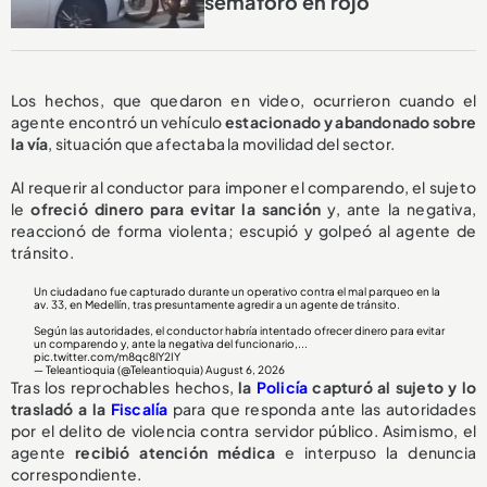
semáforo en rojo
Los hechos, que quedaron en video, ocurrieron cuando el
agente encontró un vehículo
estacionado y abandonado sobre
la vía
, situación que afectaba la movilidad del sector.
Al requerir al conductor para imponer el comparendo, el sujeto
le
ofreció dinero para evitar la sanción
y, ante la negativa,
reaccionó de forma violenta; escupió y golpeó al agente de
tránsito.
Un ciudadano fue capturado durante un operativo contra el mal parqueo en la
av. 33, en Medellín, tras presuntamente agredir a un agente de tránsito.
Según las autoridades, el conductor habría intentado ofrecer dinero para evitar
un comparendo y, ante la negativa del funcionario,...
pic.twitter.com/m8qc8lY2IY
— Teleantioquia (@Teleantioquia)
August 6, 2026
Tras los reprochables hechos,
la
Policía
capturó al sujeto y lo
trasladó a la
Fiscalía
para que responda ante las autoridades
por el delito de violencia contra servidor público. Asimismo, el
agente
recibió atención médica
e interpuso la denuncia
correspondiente.