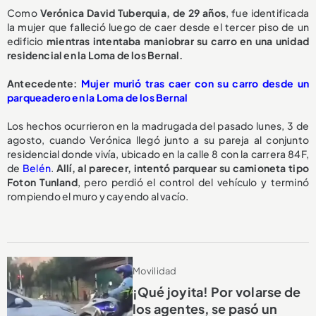
Como
Verónica David Tuberquia, de 29 años
, fue identificada
la mujer que falleció luego de caer desde el tercer piso de un
edificio
mientras intentaba maniobrar su carro en una unidad
residencial en la Loma de los Bernal.
A
ntecedente:
Mujer murió tras caer con su carro desde un
parqueadero en la Loma de los Bernal
Los hechos ocurrieron en la madrugada del pasado lunes, 3 de
agosto, cuando Verónica llegó junto a su pareja al conjunto
residencial donde vivía, ubicado en la calle 8 con la carrera 84F,
de
Belén
.
Allí, al parecer, intentó parquear su camioneta tipo
Foton Tunland
, pero perdió el control del vehículo y terminó
rompiendo el muro y cayendo al vacío.
Movilidad
¡Qué joyita! Por volarse de
los agentes, se pasó un