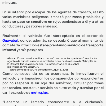
minutos.
En su intento por escapar de los agentes de tránsito, realizó
varias maniobras peligrosas, transitó por zonas prohibidas y
hasta se pasó un semáforo en rojo
, poniéndose a él y a otros
conductores y peatones en riesgo.
Finalmente,
el vehículo fue interceptado en el sector de
Guayabal
, donde, además, se descubrió que al momento de
cometer la infracción
estaba prestando servicio de transporte
informal
y traía pasajeros.
#Local
| Con el carro inmovilizado terminó un conductor que intentó evadir a los
agentes de tránsito cuando se movilizaba por el carril exclusivo de Metroplús en
la Oriental. Tras una persecución, fue interceptado en Guayabal
pic.twitter.com/q5sI5zm3fS
— @qhubomedallo (@QHuboMedallo)
August 5, 2026
Como consecuencia de su ocurrencia,
le inmovilizaron el
vehículo y le impusieron los comparendos
correspondientes
por no respetar la luz roja del semáforo, circular por zonas
peatonales, prestar un servicio no autorizado y transitar por el
carril exclusivo de
metroplús
.
“Hacemos un llamado contundente a la ciudadanía,