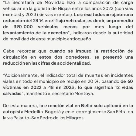
“La Secretaría de Movilidad hizo la comparación de carga
vehicular en la glorieta de Niquía entre los años 2022 (con vías
exentas) y 2023 (sin vías exentas).
Los resultados arrojaron una
reducción del 23 % en el flujo vehicular, es decir, un promedio
de 390.000 vehículos menos por mes luego del
levantamiento de la exención
”, indicaron desde la autoridad
de movilidad de este municipio antioqueño.
Cabe recordar que
cuando se impuso la restricción de
circulación en estos dos corredores, se presentó una
reducción en las cifras de accidentalidad.
“Adicionalmente, el indicador total de muertes en incidentes
viales en todo el municipio se redujo en 20 %, pasando
de 60
víctimas en 2022 a 48 en 2023, lo que significa 12 vidas
salvadas
”, manifestó el secretario Montoya.
De esta manera,
la exención vial en Bello solo aplicará en la
autopista Medellí
n-Bogotá y en el corregimiento San Félix, en
la vía Pajarito-San Pedro de los Milagros.