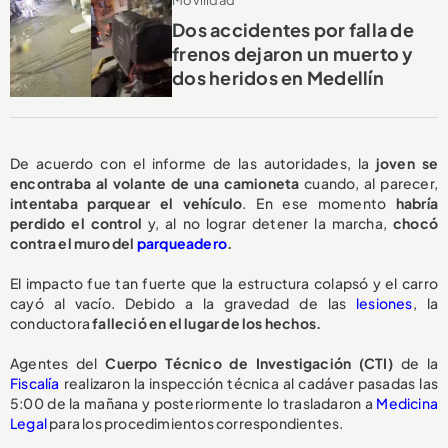
Movilidad
Dos accidentes por falla de
frenos dejaron un muerto y
dos heridos en Medellín
De acuerdo con el informe de las autoridades, la
joven se
encontraba al volante de una camioneta
cuando, al parecer,
intentaba parquear el vehículo
. En ese momento
habría
perdido el control
y, al no lograr detener la marcha,
chocó
contra el muro del
parqueadero
.
El impacto fue tan fuerte que la estructura colapsó y el carro
cayó al vacío. Debido a la gravedad de las
lesiones
, la
conductora
falleció en el lugar de los hechos.
Agentes del
Cuerpo Técnico de Investigación (CTI)
de la
Fiscalía
realizaron la inspección técnica al cadáver pasadas las
5:00 de la mañana y posteriormente lo trasladaron a
Medicina
Legal
para los procedimientos correspondientes.