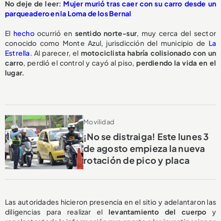
No deje de leer:
Mujer murió tras caer con su carro desde un
parqueadero en la Loma de los Bernal
El
hecho
ocurrió en
sentido norte-sur
, muy cerca del sector
conocido como Monte Azul, jurisdicción del municipio de
La
Estrella
. Al parecer, el
motociclista habría colisionado con un
carro
, perdió el control y cayó al piso,
perdiendo la vida en el
lugar.
Movilidad
¡No se distraiga! Este lunes 3
de agosto empieza la nueva
rotación de pico y placa
Las autoridades hicieron presencia en el sitio y adelantaron las
diligencias para realizar el
levantamiento del cuerpo
y