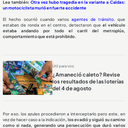
L
ea también:
Otra vez hubo tragedia en la variante a Caldas:
un motociclista murió en fuerte accidente
El hecho ocurrió cuando varios
agentes de tránsito
, que
estaban de ronda en el centro, detectaron que
el vehículo
estaba andando por todo el carril del metroplús,
comportamiento que está prohibido.
Útil para vos
¿Amaneció caleto? Revise
los resultados de las loterías
del 4 de agosto
Por eso, los azules procedieron a interceptarlo pero este, en
vez de hacer caso a la indicación
, los evadió y siguió su camino
como si nada, generando una persecución que duró varios