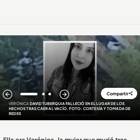
Compartir
1
2
3
VERÓNICA
DAVID TUBERQUIA FALLECIÓ EN EL LUGAR DE LOS
HECHOS TRAS CAER AL VACÍO. FOTO: CORTESÍA Y TOMADA DE
REDES
Ella era Verónica, la mujer que murió tras