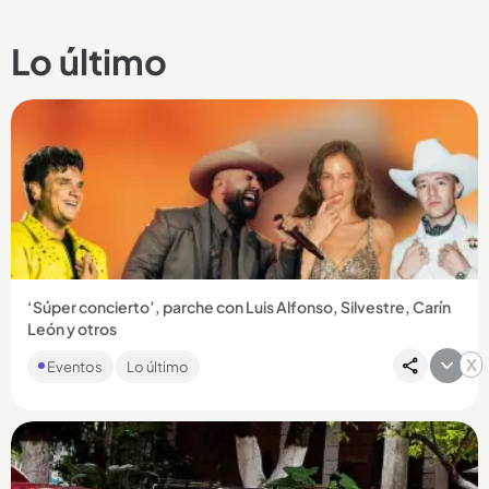
Lo último
‘Súper concierto’, parche con Luis Alfonso, Silvestre, Carín
León y otros
Si usted es de los que le gustan los parches donde le suenan
x
Eventos
Lo último
de todo, el ‘Súper concierto’ puede ser el evento que más
se...