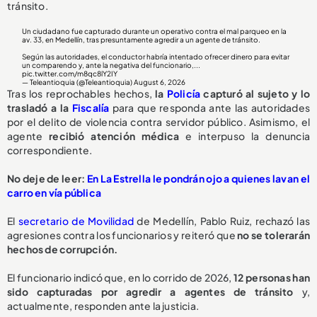
tránsito.
Un ciudadano fue capturado durante un operativo contra el mal parqueo en la
av. 33, en Medellín, tras presuntamente agredir a un agente de tránsito.
Según las autoridades, el conductor habría intentado ofrecer dinero para evitar
un comparendo y, ante la negativa del funcionario,...
pic.twitter.com/m8qc8lY2IY
— Teleantioquia (@Teleantioquia)
August 6, 2026
Tras los reprochables hechos,
la
Policía
capturó al sujeto y lo
trasladó a la
Fiscalía
para que responda ante las autoridades
por el delito de violencia contra servidor público. Asimismo, el
agente
recibió atención médica
e interpuso la denuncia
correspondiente.
No deje de leer:
En La Estrella le pondrán ojo a quienes lavan el
carro en vía pública
El
secretario de Movilidad
de Medellín, Pablo Ruiz, rechazó las
agresiones contra los funcionarios y reiteró que
no se tolerarán
hechos de corrupción.
El funcionario indicó que, en lo corrido de 2026,
1
2 personas han
sido capturadas
por agredir a agentes de tránsito
y,
actualmente, responden ante la justicia.