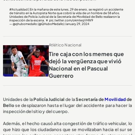
#Actualidad
| En la mañana de este lunes, 29 de enero, se registró un accidente
de tránsito en la Autopista Norte que cobró la vida de un hombre de 58 años.
Unidades de Policía Judicial de la Secretaría de Movilidad de Bello realizaron la
inspección de la escena. 🔽
pic.twitter.com/okmteqVHW9
— @qhubomedallo (@QHuboMedallo)
January 29, 2024
Atlético Nacional
Tire caja con los memes que
dejó la vergüenza que vivió
Nacional en el Pascual
Guerrero
Unidades de la
Policía Judicial
de la
Secretaría de
Movilidad
de
Bello
se desplazaron hasta el lugar del accidente para hacer la
inspección del sitio y del cuerpo.
Además, el hecho causó alta congestión de tráfico vehicular, lo
que hizo que los ciudadanos que se movilizaban hacia el sur se