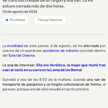
Se trató del choque de un furgón y una van. La vía
estuvo cerrada más de dos horas.
06 de agosto de 2026
Movilidad
Faisury Sánchez
La
movilidad
de este jueves, 6 de agosto, se vio
afectada
por
cuenta de un aparatoso
accidente de tránsito
ocurrido dentro
del
Túnel de Oriente
.
Le puede interesar:
Ella era Verónica, la mujer que murió tras
caer al vacío en su carro en la Loma de los Bernal
Sucedió a eso de las 8:50 de la mañana, cuando
una van de
transporte de pasajeros y un furgón
colisionaron de frente
, al
parecer, porque uno de ellos invadió el carril contrario.