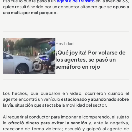
Eso fue lo que le pasó a un
agente de tránsito
en la avenida 33,
quien resultó herido por un conductor altanero que
se opuso a
una multa
por mal parqueo.
Movilidad
¡Qué joyita! Por volarse de
los agentes, se pasó un
semáforo en rojo
Los hechos, que quedaron en video, ocurrieron cuando el
agente encontró un vehículo
estacionado y abandonado sobre
la vía
, situación que afectaba la movilidad del sector.
Al requerir al conductor para imponer el comparendo, el sujeto
le
ofreció dinero para evitar la sanción
y, ante la negativa,
reaccionó de forma violenta; escupió y golpeó al agente de