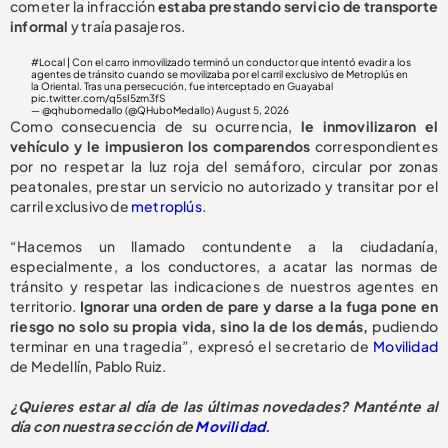
cometer la infracción
estaba prestando servicio de transporte
informal
y traía pasajeros.
#Local
| Con el carro inmovilizado terminó un conductor que intentó evadir a los
agentes de tránsito cuando se movilizaba por el carril exclusivo de Metroplús en
la Oriental. Tras una persecución, fue interceptado en Guayabal
pic.twitter.com/q5sI5zm3fS
— @qhubomedallo (@QHuboMedallo)
August 5, 2026
Como consecuencia de su ocurrencia,
le inmovilizaron el
vehículo y le impusieron los comparendos
correspondientes
por no respetar la luz roja del semáforo, circular por zonas
peatonales, prestar un servicio no autorizado y transitar por el
carril exclusivo de
metroplús
.
“Hacemos un llamado contundente a la ciudadanía,
especialmente, a los conductores, a acatar las normas de
tránsito y respetar las indicaciones de nuestros agentes en
territorio.
Ignorar una orden de pare y darse a la fuga pone en
riesgo no solo su propia vida, sino la de los demás,
pudiendo
terminar en una tragedia”, expresó el secretario de
Movilidad
de Medellín, Pablo Ruiz.
¿Quieres estar al día de las últimas novedades? Manténte al
día con nuestra sección de
Movilidad
.