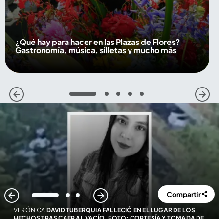
¿Qué hay para hacer en las Plazas de Flores?
Gastronomía, música, silletas y mucho más
1
2
3
4
5
Compartir
1
2
3
VERÓNICA
DAVID TUBERQUIA FALLECIÓ EN EL LUGAR DE LOS
HECHOS TRAS CAER AL VACÍO. FOTO: CORTESÍA Y TOMADA DE