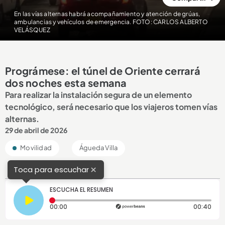
En las vías alternas habrá acompañamiento y atención de grúas,
ambulancias y vehículos de emergencia. FOTO: CARLOS ALBERTO
VELÁSQUEZ
Prográmese: el túnel de Oriente cerrará
dos noches esta semana
Para realizar la instalación segura de un elemento
tecnológico, será necesario que los viajeros tomen vías
alternas.
29 de abril de 2026
Movilidad
Águeda Villa
×
Toca para escuchar
ESCUCHA EL RESUMEN
Tiempo transcurrido: 0 segundos
Dura
00:00
00:40