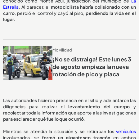
conocido como Monte Azul, jurisdicción del municipio de
La
Estrella
. Al parecer, el
motociclista habría colisionado con un
carro
, perdió el control y cayó al piso,
perdiendo la vida en el
lugar.
Movilidad
¡No se distraiga! Este lunes 3
de agosto empieza la nueva
rotación de pico y placa
Las autoridades hicieron presencia en el sitio y adelantaron las
diligencias para realizar el
levantamiento del cuerpo
y
recolectar toda la información que aporte a las investigaciones
para esclarecer qué fue lo que ocurrió.
Mientras se atendía la situación y se retiraban los
vehículos
involucrados, se
formó un gigantesco trancón
en ambos