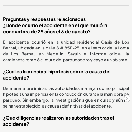
Preguntas y respuestas relacionadas
¿Dónde ocurrió el accidente en el que murió la
conductora de 29 años el 3 de agosto?
El accidente ocurrió en la unidad residencial Oasis de Los
Bernal, ubicada en la calle 8 # 85F-25, en el sector de la Loma
de Los Bernal, en Medellín. Según el informe oficial, la
camioneta rompió el muro del parqueadero y cayó a un abismo.
¿Cuál es la principal hipótesis sobre la causa del
accidente?
De manera preliminar, las autoridades manejan como principal
hipótesis una impericia en la conducción durante la maniobra de
x
parqueo. Sin embargo, la investigación sigue en curso y aún no
se han establecido las causas definitivas del accidente.
¿Qué diligencias realizaron las autoridades tras el
accidente?