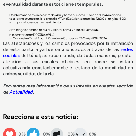
eventualidad durante estos cierres temporales.
Desde mañana miércoles 29 de abril y hasta el jueves 30 de abril, habrá cierres
totales nocturnos en la conexión
#TúnelDeOriente
entre las 12:00 a. m. y las 4:00
a. m. por labores de mantenimiento.
Si te diriges desde o hacia el Oriente, toma Variante Palmas 🚘.
pic.twitter.com/D093NAcWUS
— Concesión Túnel Aburrá Oriente (@ConcesionTAO)
April 28, 2026
Las afectaciones y los cambios provocados por la instalación
de esta pantalla ya fueron anunciados a través de las
redes
sociales
del túnel; se recomienda, de todas maneras, prestar
atención a sus canales oficiales, en donde
se estará
actualizando constantemente el estado de la movilidad en
ambos sentidos de la vía.
Encuentre más información de su interés en nuestra sección
de
Actualidad
.
Reacciona a esta noticia:
0%
0%
0%
0%