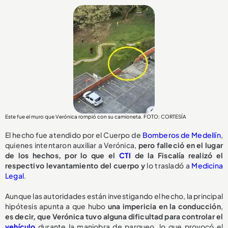
Este fue el muro que Verónica rompió con su camioneta. FOTO: CORTESÍA
El hecho fue atendido por el Cuerpo de
Bomberos de Medellín
,
quienes intentaron auxiliar a Verónica,
pero falleció en el lugar
de los hechos, por lo que el
CTI
de la Fiscalía realizó el
respectivo levantamiento del cuerpo y
lo trasladó a
Medicina
Legal
.
Aunque las autoridades están investigando el hecho, la principal
hipótesis apunta a que hubo
una impericia en la conducción
,
e
s decir, que Verónica tuvo alguna dificultad para controlar el
vehículo
durante la maniobra de parqueo, lo que provocó el