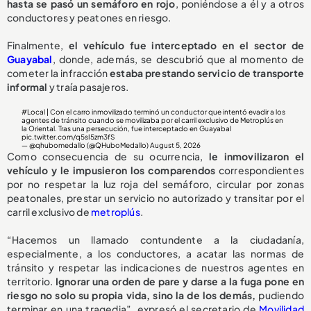
hasta se pasó un semáforo en rojo
, poniéndose a él y a otros
conductores y peatones en riesgo.
Finalmente,
el vehículo fue interceptado en el sector de
Guayabal
, donde, además, se descubrió que al momento de
cometer la infracción
estaba prestando servicio de transporte
informal
y traía pasajeros.
#Local
| Con el carro inmovilizado terminó un conductor que intentó evadir a los
agentes de tránsito cuando se movilizaba por el carril exclusivo de Metroplús en
la Oriental. Tras una persecución, fue interceptado en Guayabal
pic.twitter.com/q5sI5zm3fS
— @qhubomedallo (@QHuboMedallo)
August 5, 2026
Como consecuencia de su ocurrencia,
le inmovilizaron el
vehículo y le impusieron los comparendos
correspondientes
por no respetar la luz roja del semáforo, circular por zonas
peatonales, prestar un servicio no autorizado y transitar por el
carril exclusivo de
metroplús
.
“Hacemos un llamado contundente a la ciudadanía,
especialmente, a los conductores, a acatar las normas de
tránsito y respetar las indicaciones de nuestros agentes en
territorio.
Ignorar una orden de pare y darse a la fuga pone en
riesgo no solo su propia vida, sino la de los demás,
pudiendo
terminar en una tragedia”, expresó el secretario de
Movilidad