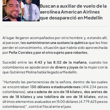
Buscan a auxiliar de vuelo de la
aerolínea American Airlines
que desapareció en Medellín
Al lugar llegaron acompañados por otro hombre y, estando allí,
al parecer,
les suministraron una sustancia química
que les hizo
perder el conocimiento, situación que habría sido aprovechada
por
Peña Corrales y por el otro sujeto para robarles.
Sucedió entre las
4:43 y las 8:02 de la mañana
, cuando los
colombianos se apoderaron de
dinero y joyas
de la mujer con la
que Gutiérrez Molina había llegado a Medellín.
“Hurtando las pertenencias de la señora, dentro de las cuales
se encontraban
130 dólares estadounidenses
(414.234 pesos
colombianos),
una cadena de oro de 18 kilates, dos aretes de
oro de 18 kilates y una tobillera de oro de 18 kilates
, estos
últimos elementos avaluados en 1500 dólares (4.779.625 pesos
colombianos)”, contó el fiscal ante el juez.