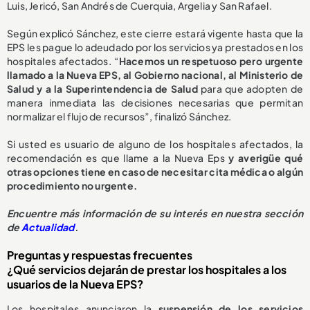
Luis, Jericó, San Andrés de Cuerquia, Argelia y San Rafael.
Según explicó Sánchez, este cierre estará vigente hasta que la
EPS les pague lo adeudado por los servicios ya prestados en los
hospitales afectados. “
Hacemos un respetuoso pero urgente
llamado a la Nueva EPS, al Gobierno nacional, al Ministerio de
Salud y a la Superintendencia de Salud
para que adopten de
manera inmediata las decisiones necesarias que permitan
normalizar el flujo de recursos”, finalizó Sánchez.
Si usted es usuario de alguno de los hospitales afectados, la
recomendación es que llame a la Nueva Eps
y averigüe qué
otras opciones tiene en caso de necesitar cita médica o algún
procedimiento no urgente.
E
ncuentre más información de su interés en nuestra sección
de
Actualidad
.
Preguntas y respuestas frecuentes
¿Qué servicios dejarán de prestar los hospitales a los
usuarios de la Nueva EPS?
Los hospitales anunciaron la
suspensión de los servicios