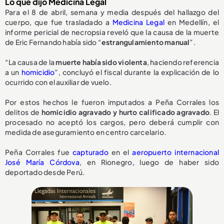
Lo que dijo Medicina Legal
Para el 8 de abril, semana y media después del hallazgo del
cuerpo, que fue trasladado a
Medicina Legal
en Medellín, el
informe pericial de necropsia reveló que la causa de la muerte
de Eric Fernando había sido “
estrangulamiento manual
”.
“La causa de la
muerte había sido violenta
, haciendo referencia
a un
homicidio
”, concluyó el fiscal durante la explicación de lo
ocurrido con el auxiliar de vuelo.
Por estos hechos le fueron imputados a Peña Corrales los
delitos de
homicidio agravado y hurto calificado agravado
. El
procesado no aceptó los cargos, pero deberá cumplir con
medida de aseguramiento en centro carcelario.
Peña Corrales fue
capturado
en el
aeropuerto internacional
José María Córdova
, en Rionegro
,
luego de haber sido
deportado desde Perú.