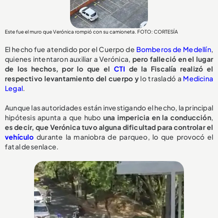
Este fue el muro que Verónica rompió con su camioneta. FOTO: CORTESÍA
El hecho fue atendido por el Cuerpo de
Bomberos de Medellín
,
quienes intentaron auxiliar a Verónica,
pero falleció en el lugar
de los hechos, por lo que el
CTI
de la Fiscalía realizó el
respectivo levantamiento del cuerpo y
lo trasladó a
Medicina
Legal
.
Aunque las autoridades están investigando el hecho, la principal
hipótesis apunta a que hubo
una impericia en la conducción
,
e
s decir, que Verónica tuvo alguna dificultad para controlar el
vehículo
durante la maniobra de parqueo, lo que provocó el
fatal desenlace.