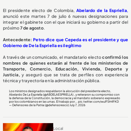
El presidente electo de Colombia,
Abelardo de la Espriella
,
anunció este martes 7 de julio 6 nuevas designaciones para
integrar el gabinete con el que iniciará su gobierno a partir del
próximo
7 de agosto
.
Antecedente:
Petro dice que Cepeda es el presidente y que
Gobierno de De la Espriella es ilegítimo
A través de un comunicado, el mandatario electo
confirmó los
nombres de quienes estarán al frente de los ministerios de
Transporte, Comercio, Educación, Vivienda, Deporte y
Justicia,
y aseguró que se trata de perfiles con experiencia
técnica y trayectoria en la administración pública.
Los ministros designados respaldaron la alocución del presidente electo,
Abelardo De La Espriella (
@ABDELAESPRIELLA
) , y reiteraron su compromiso con
la defensa de la Constitución, la democracia y el mandato soberano expresado
por los colombianos en las urnas. El trabajo por...
pic.twitter.com/wulFSH4FKD
— Defensores de la Patria (@defensoresco)
July 7, 2026
Local