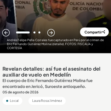
Compartir
1
2
3
Andrés Felipe Peña Corrales fue capturado en Perú por el crimen de
Eric Fernando Gutiérrez Molina (detalle). FOTOS: FISCALÍA y
CORTESÍA
Revelan detalles: así fue el asesinato del
auxiliar de vuelo en Medellín
El cuerpo de Eric Fernando Gutiérrez Molina fue
encontrado en Jericó, Suroeste antioqueño.
05 de agosto de 2026
Local
Laura Rosa Jiménez