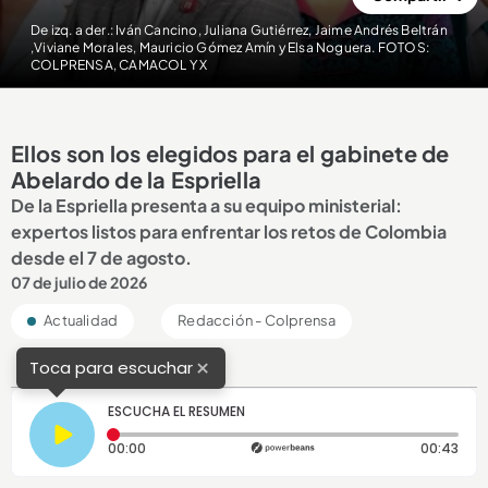
De izq. a der.: Iván Cancino, Juliana Gutiérrez, Jaime Andrés Beltrán
,
Viviane Morales, Mauricio Gómez Amín y Elsa Noguera. FOTOS:
COLPRENSA, CAMACOL Y X
Ellos son los elegidos para el gabinete de
Abelardo de la Espriella
De la Espriella presenta a su equipo ministerial:
expertos listos para enfrentar los retos de Colombia
desde el 7 de agosto.
07 de julio de 2026
Actualidad
Redacción - Colprensa
×
Toca para escuchar
ESCUCHA EL RESUMEN
Tiempo transcurrido: 0 segundos
Dura
00:00
00:43