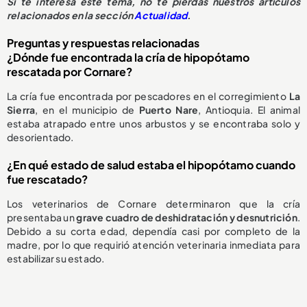
S
i te interesa este tema, no te pierdas nuestros artículos
relacionados en la sección
Actualidad
.
Preguntas y respuestas relacionadas
¿Dónde fue encontrada la cría de hipopótamo
rescatada por Cornare?
La cría fue encontrada por pescadores en el corregimiento
La
Sierra
, en el municipio de
Puerto Nare
, Antioquia. El animal
estaba atrapado entre unos arbustos y se encontraba solo y
desorientado.
¿En qué estado de salud estaba el hipopótamo cuando
fue rescatado?
Los veterinarios de Cornare determinaron que la cría
presentaba un
grave cuadro de deshidratación y desnutrición
.
Debido a su corta edad, dependía casi por completo de la
madre, por lo que requirió atención veterinaria inmediata para
estabilizar su estado.