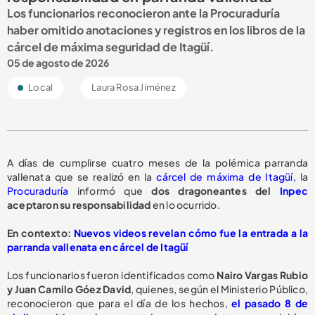
Los funcionarios reconocieron ante la Procuraduría
haber omitido anotaciones y registros en los libros de la
cárcel de máxima seguridad de Itagüí.
05 de agosto de 2026
Local
Laura Rosa Jiménez
A días de cumplirse cuatro meses de la polémica parranda
vallenata que se realizó en la
cárcel de máxima de Itagüí,
la
Procuraduría
informó que
dos dragoneantes del
Inpec
aceptaron su responsabilidad
en lo ocurrido.
En contexto:
Nuevos videos revelan cómo fue la entrada a la
parranda vallenata en cárcel de Itagüí
Los funcionarios fueron identificados como
Nairo Vargas Rubio
y Juan Camilo Góez David
, quienes, según el Ministerio Público,
reconocieron que para el día de los hechos,
el pasado 8 de