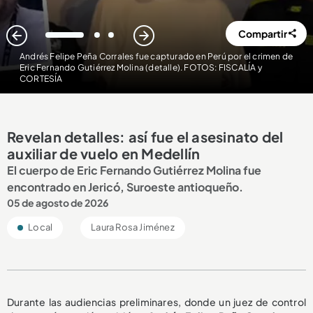
Compartir
1
2
3
Andrés Felipe Peña Corrales fue capturado en Perú por el crimen de
Eric Fernando Gutiérrez Molina (detalle). FOTOS: FISCALÍA y
CORTESÍA
Revelan detalles: así fue el asesinato del
auxiliar de vuelo en Medellín
El cuerpo de Eric Fernando Gutiérrez Molina fue
encontrado en Jericó, Suroeste antioqueño.
05 de agosto de 2026
Local
Laura Rosa Jiménez
Durante las audiencias preliminares, donde un juez de control