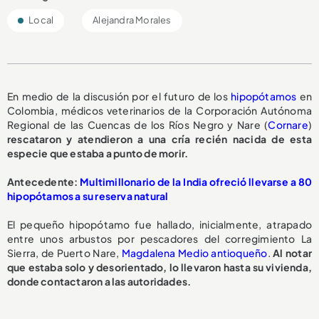
Local
Alejandra Morales
En medio de la discusión por el futuro de los
hipopótamos
en
Colombia, médicos veterinarios de la Corporación Autónoma
Regional de las Cuencas de los Ríos Negro y Nare (
Cornare
)
rescataron y atendieron a una cría recién nacida de esta
especie que estaba a punto de morir.
A
ntecedente:
Multimillonario de la India ofreció llevarse a 80
hipopótamos a su reserva natural
El pequeño hipopótamo fue hallado, inicialmente, atrapado
entre unos arbustos por pescadores del corregimiento La
Sierra, de Puerto Nare,
Magdalena Medio antioqueño
.
Al notar
que estaba solo y desorientado, lo llevaron hasta su vivienda,
donde contactaron a las autoridades.