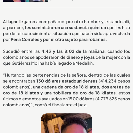
Al lugar llegaron acompañados por otro hombre y, estando allí,
al parecer,
les suministraron una sustancia química
que les hizo
perder el conocimiento, situación que habría sido aprovechada
por
Peña Corrales y por el otro sujeto para robarles.
Sucedió entre las
4:43 y las 8:02 de la mañana
, cuando los
colombianos se apoderaron de
dinero y joyas
de la mujer con la
que Gutiérrez Molina había llegado a Medellín.
“Hurtando las pertenencias de la señora, dentro de las cuales
se encontraban
130 dólares estadounidenses
(414.234 pesos
colombianos),
una cadena de oro de 18 kilates, dos aretes de
oro de 18 kilates y una tobillera de oro de 18 kilates
, estos
últimos elementos avaluados en 1500 dólares (4.779.625 pesos
colombianos)”, contó el fiscal ante el juez.