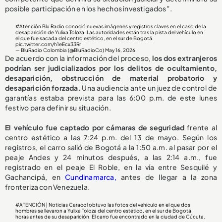
posible participación en los hechos investigados”.
#Atención
Blu Radio conoció nuevas imágenes y registros claves en el caso de la
desaparición de Yulixa Toloza. Las autoridades están tras la pista del vehículo en
el que fue sacada del centro estético, en el sur de Bogotá.
pic.twitter.com/h1eEcx33Rr
— BluRadio Colombia (@BluRadioCo)
May 16, 2026
De acuerdo con la información del proceso,
los dos extranjeros
podrían ser judicializados por los delitos de ocultamiento,
desaparición, obstrucción de material probatorio y
desaparición forzada.
Una audiencia ante un juez de control de
garantías estaba prevista para las 6:00 p.m. de este lunes
festivo para definir su situación.
El vehículo fue captado por cámaras de seguridad
frente al
centro estético a las 7:24 p.m. del 13 de mayo. Según los
registros, el carro salió de Bogotá a la 1:50 a.m. al pasar por el
peaje Andes y 24 minutos después, a las 2:14 a.m., fue
registrado en el peaje El Roble, en la vía entre Sesquilé y
Gachancipá, en
Cundinamarca,
antes de llegar a la zona
fronteriza con Venezuela.
#ATENCIÓN
| Noticias Caracol obtuvo las fotos del vehículo en el que dos
hombres se llevaron a Yulixa Toloza del centro estético, en el sur de Bogotá,
horas antes de su desaparición. El carro fue encontrado en la ciudad de Cúcuta.