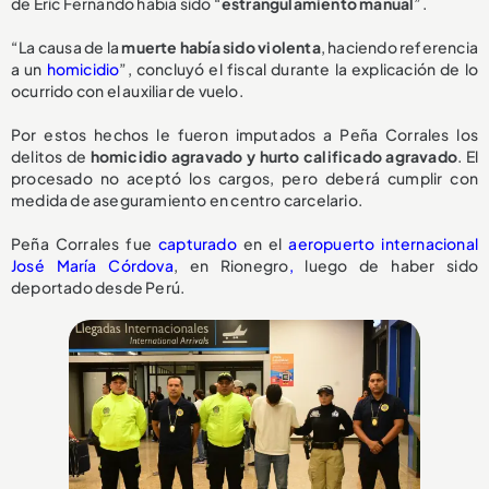
de Eric Fernando había sido “
estrangulamiento manual
”.
“La causa de la
muerte había sido violenta
, haciendo referencia
a un
homicidio
”, concluyó el fiscal durante la explicación de lo
ocurrido con el auxiliar de vuelo.
Por estos hechos le fueron imputados a Peña Corrales los
delitos de
homicidio agravado y hurto calificado agravado
. El
procesado no aceptó los cargos, pero deberá cumplir con
medida de aseguramiento en centro carcelario.
Peña Corrales fue
capturado
en el
aeropuerto internacional
José María Córdova
, en Rionegro
,
luego de haber sido
deportado desde Perú.