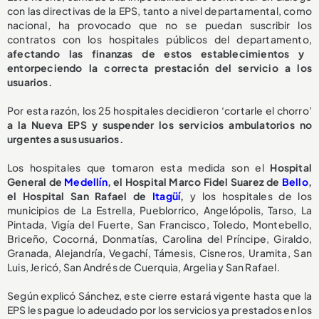
con las directivas de la EPS, tanto a nivel departamental, como
nacional, ha provocado que no se puedan suscribir los
contratos con los hospitales públicos del departamento,
afectando las finanzas de estos establecimientos y
entorpeciendo la correcta prestación del servicio a los
usuarios.
Por esta razón, los 25 hospitales decidieron ‘cortarle el chorro’
a la Nueva EPS y suspender los servicios ambulatorios no
urgentes a sus usuarios.
Los hospitales que tomaron esta medida son el
Hospital
General de
Medellín
, el Hospital Marco Fidel Suarez de
Bello
,
el Hospital San Rafael de
Itagüí
,
y los hospitales de los
municipios de La Estrella, Pueblorrico, Angelópolis, Tarso, La
Pintada, Vigía del Fuerte, San Francisco, Toledo, Montebello,
Briceño, Cocorná, Donmatías, Carolina del Príncipe, Giraldo,
Granada, Alejandría, Vegachí, Támesis, Cisneros, Uramita, San
Luis, Jericó, San Andrés de Cuerquia, Argelia y San Rafael.
Según explicó Sánchez, este cierre estará vigente hasta que la
EPS les pague lo adeudado por los servicios ya prestados en los