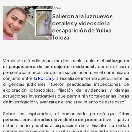
Local
Salieron a la luz nuevos
detalles y videos de la
desaparición de Yulixa
Toloza
Versiones difundidas por medios locales ubican
el hallazgo en
el parqueadero de un conjunto residencial,
donde el carro
presentaba marcas verdes en su carrocería. En el comunicado
conjunto entre la
Policía
y la Fiscalía se informó que durante las
diligencias judiciales “fueron practicadas inspecciones de
exploración lofoscópica, fijación de evidencias y demás
actuaciones investigativas que permitirán fortalecer las líneas
de investigación y avanzar en el esclarecimiento de este caso”.
Sobre los capturados, el comunicado precisó que
“dos
personas consideradas clave dentro del proceso
investigativo
están siendo puestas a disposición de la Fiscalía, autoridad
competente que definirá su situación judicial y determinará su