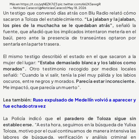
Más en
https://t.co/yqNEZK7rZ3
pic.twitter.com/662X3avvgR
— Noticias Caracol (@NoticiasCaracol)
May 18, 2026
Un testigo que conversó días atrás con Blu Radio relató cómo
sacaron a Toloza del establecimiento.
“La jalaban y la jalaban,
los pies de la muchacha se le quedaban atrás”,
señaló la
fuente, que añadió que los implicados intentaron meterla en el
baúl, pero ante la presencia de transeúntes optaron por
sentarla en la parte trasera.
El mismo testigo describió el estado en el que sacaron a la
mujer del lugar:
“Estaba demasiado blanca y los labios como
morados”.
Otro testimonio recogido por medios locales
señaló: “Cuando la vi salir, tenía la piel muy pálida y los labios
oscuros, entre negros y morados.
Parecía estar inconsciente.
Me impactó, que parecía un muerto”.
Lea también:
Ruso expulsado de Medellín volvió a aparecer y
fue echado otra vez
La Policía indicó que
el paradero de Toloza sigue sin
establecerse.
“A esta hora, seguimos en la búsqueda de Yulixa
Toloza, motivo por el cual continuamos de manera intensiva las
labores de búsqueda, verificación y análisis criminal en