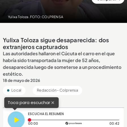
Yulixa Toloza. FOTO: COLPRENSA
Yulixa Toloza sigue desaparecida: dos
extranjeros capturados
Las autoridades hallaron el Cúcuta el carro en el que
habría sido transportada la mujer de 52 años,
desaparecida luego de someterse a un procedimiento
estético.
18 de mayo de 2026
Local
Redacción - Colprensa
×
Toca para escuchar
ESCUCHA EL RESUMEN
Tiempo transcurrido: 0 segundos
Dura
00:00
00:42