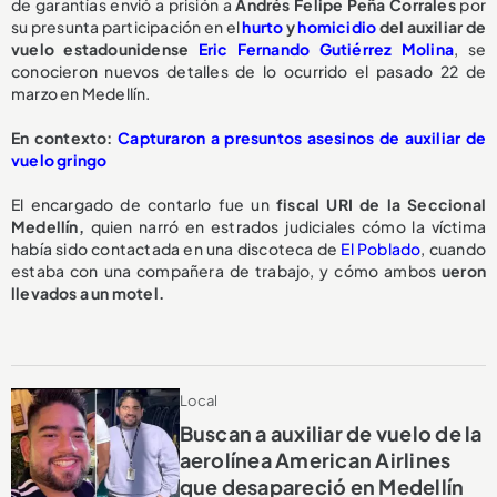
de garantías envió a prisión a
Andrés Felipe Peña Corrales
por
su presunta participación en el
hurto
y
homicidio
del auxiliar de
vuelo estadounidense
Eric Fernando Gutiérrez Molina
, se
conocieron nuevos detalles de lo ocurrido el pasado 22 de
marzo en Medellín.
En contexto:
Capturaron a presuntos asesinos de auxiliar de
vuelo gringo
El encargado de contarlo fue un
fiscal URI de la Seccional
Medellín,
quien narró en estrados judiciales cómo la víctima
había sido contactada en una discoteca de
El Poblado
, cuando
estaba con una compañera de trabajo, y cómo ambos
ueron
llevados a un motel.
Local
Buscan a auxiliar de vuelo de la
aerolínea American Airlines
que desapareció en Medellín