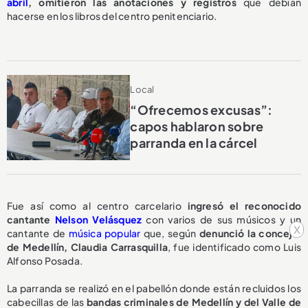
abril
,
omitieron las anotaciones y registros
que debían
hacerse en los libros del centro penitenciario.
Local
“Ofrecemos excusas”:
capos hablaron sobre
parranda en la cárcel
Fue así como al centro carcelario
ingresó el reconocido
cantante
Nelson Velásquez
con varios de sus músicos y un
x
cantante de
música popular
que, según
denunció la concejal
de Medellín, Claudia Carrasquilla
, fue identificado como Luis
Alfonso Posada.
La parranda se realizó en el pabellón donde están recluidos los
cabecillas de las
bandas criminales de Medellín y del Valle de