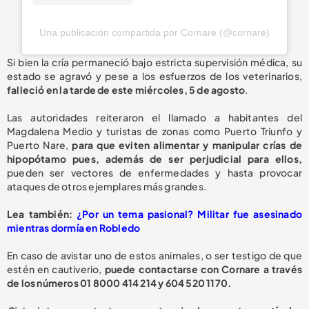
Una publicación compartida por Cornare (@cornare)
Si bien la cría permaneció bajo estricta supervisión médica, su
estado se agravó y pese a los esfuerzos de los veterinarios,
falleció en la tarde de este miércoles, 5 de agosto
.
Las autoridades reiteraron el llamado a habitantes del
Magdalena Medio y turistas de zonas como Puerto Triunfo y
Puerto Nare,
para que eviten alimentar y manipular crías de
hipopótamo pues, además de ser perjudicial para ellos,
pueden ser vectores de enfermedades y hasta provocar
ataques de otros ejemplares más grandes.
L
ea también:
¿Por un tema pasional? Militar fue asesinado
mientras dormía en Robledo
En caso de avistar uno de estos animales, o ser testigo de que
estén en cautiverio,
puede contactarse con Cornare a través
de los números 01 8000 414 214 y 604 520 1170.