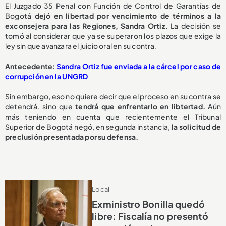
El Juzgado 35 Penal con Función de Control de Garantías de
Bogotá
dejó en libertad por vencimiento de términos a la
exconsejera para las Regiones, Sandra Ortiz.
La decisión se
tomó al considerar que ya se superaron los plazos que exige la
ley sin que avanzara el juicio oral en su contra.
Antecedente:
Sandra Ortiz fue enviada a la cárcel por caso de
corrupción en la UNGRD
Sin embargo, eso no quiere decir que el proceso en su contra se
detendrá, sino que
tendrá que enfrentarlo en libtertad.
Aún
más teniendo en cuenta que recientemente el Tribunal
Superior de Bogotá negó, en segunda instancia,
la solicitud de
preclusión presentada por su defensa.
Local
Exministro Bonilla quedó
libre: Fiscalía no presentó