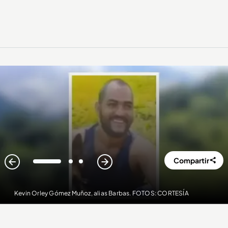
Compartir
1
2
3
Kevin Orley Gómez Muñoz, alias Barbas. FOTOS: CORTESÍA