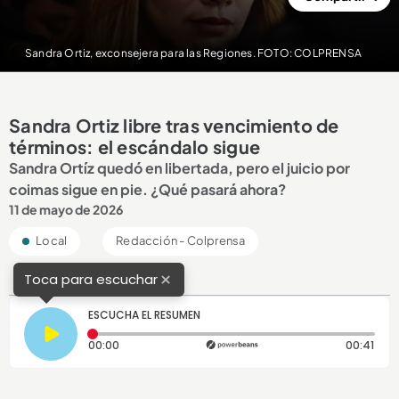
Sandra Ortiz, exconsejera para las Regiones. FOTO: COLPRENSA
Sandra Ortiz libre tras vencimiento de
términos: el escándalo sigue
Sandra Ortíz quedó en libertada, pero el juicio por
coimas sigue en pie. ¿Qué pasará ahora?
11 de mayo de 2026
Local
Redacción - Colprensa
×
Toca para escuchar
ESCUCHA EL RESUMEN
Tiempo transcurrido: 0 segundos
Dura
00:00
00:41