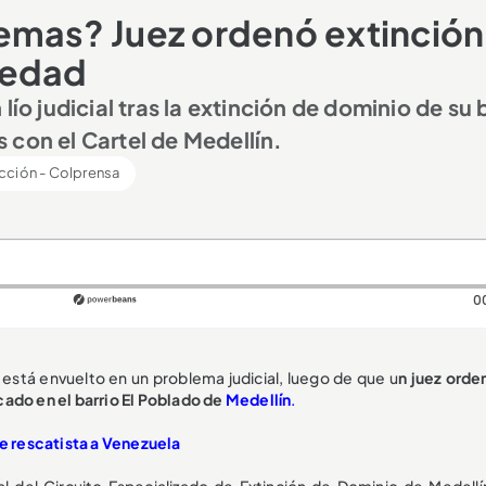
emas? Juez ordenó extinción
iedad
lío judicial tras la extinción de dominio de su 
 con el Cartel de Medellín.
ción - Colprensa
0
a
está envuelto en un problema judicial, luego de que u
n juez orde
cado en el barrio El Poblado de
Medellín
.
de rescatista a Venezuela
 del Circuito Especializado de Extinción de Dominio de Medellí