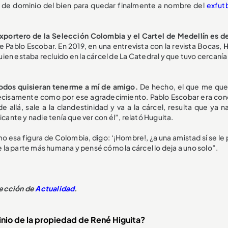
s de dominio del bien para quedar finalmente a nombre del
exfutb
exportero de la Selección Colombia y el Cartel de Medellín es de
 Pablo Escobar. En 2019, en una entrevista con la revista Bocas,
H
quien estaba recluido en la cárcel de La Catedral y que tuvo cercanía
odos quisieran tenerme a mí de amigo.
De hecho, el que me qu
ecisamente como por ese agradecimiento. Pablo Escobar era con
allá, sale a la clandestinidad y va a la cárcel, resulta que ya na
icante y nadie tenía que ver con él”, relató Huguita.
esa figura de Colombia, digo: ‘¡Hombre!, ¿a una amistad sí se le
la parte más humana y pensé cómo la cárcel lo deja a uno solo”.
sección de
Actualidad
.
inio de la propiedad de René Higuita?