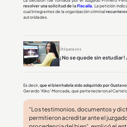
resolver una solicitud de la
Fiscalía.
La petición indi
cual integrantes de la organización criminal
recurrieron
autoridades.
Útil para vos
¡No se quede sin estudiar!
Es decir,
que el bien habría sido adquirido por Gustav
Gerardo ‘Kiko’ Moncada, que pertenecieron al Cartel d
“Los testimonios, documentos y dict
permitieron acreditar ante el juzgad
procedencia del bien”, explicó el en