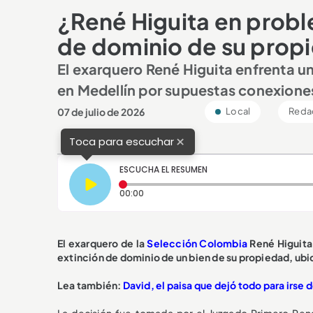
¿René Higuita en probl
de dominio de su prop
El exarquero René Higuita enfrenta un 
en Medellín por supuestas conexiones
07 de julio de 2026
Local
Redac
×
Toca para escuchar
ESCUCHA EL RESUMEN
Tiempo transcurrido: 0 segundos
00:00
El exarquero de la
Selección Colombia
René Higuit
extinción de dominio de un bien de su propiedad, ubi
Lea también:
David, el paisa que dejó todo para irse 
La decisión fue tomada por el Juzgado Primero Penal