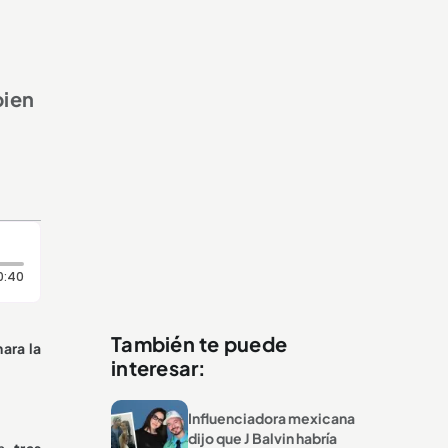
bien
Duración: 40 segundos
0:40
También te puede
nara la
interesar:
Influenciadora mexicana
dijo que J Balvin habría
n,
tras