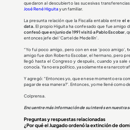
quedaron al descubierto las sucesivas transferencia
José René Higuita
y un familiar.
La presunta relación que la Fiscalía entabla entre
el 
data.
El propio Higuita ha confesado que fue amigo de
confesó que en junio de 1991 visitó a Pablo Escobar
, 
entonces jefe del ‘Cartel de Medellín’.
“Yo fui poco amigo, pero con en ese ‘poco amigo’,
t
amigo fue don Roberto Escobar, el hermano, pero pr
llegó hasta el Congreso y después, cuando ya sale de 
conocía. Ya no era político, ya solamente era narcotraf
Y agregó: “Entonces yo, que en ese momento era como 
pagar de esa manera?’. Entonces, yo me llené como de 
Colprensa.
Encuentre más información de su interés en nuestra 
Preguntas y respuestas relacionadas
¿Por qué el Juzgado ordenó la extinción de dom