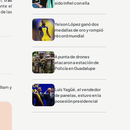
sido infiel con ella
nte el
 de las
Yeison López ganó dos
medallas de oro y rompió
récord mundial
A punta de drones
atacaron a estación de
Policía en Guadalupe
liam y
Luis Yagüé, el vendedor
de panelas, estuvo en la
posesión presidencial