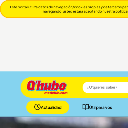
Este portal utiliza datos de navegación/cookies propias y de terceros par
navegando, usted estará aceptando nuestra política
Actualidad
Útil para vos