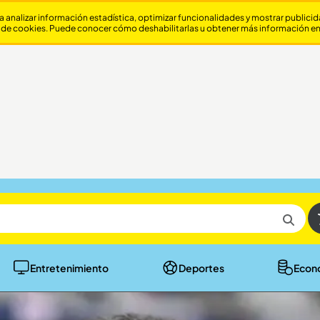
a analizar información estadística, optimizar funcionalidades y mostrar publici
 de cookies. Puede conocer cómo deshabilitarlas u obtener más información e
Entretenimiento
Deportes
Econ