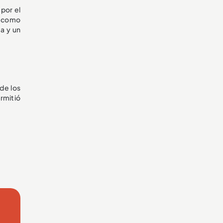
 por el
o como
a y un
de los
rmitió