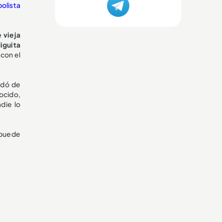
olista
 vieja
iguita
 con el
edó de
ocido,
die lo
 puede