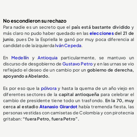
No escondieron su rechazo
Para nadie es un secreto que el
país está bastante dividido
y
más claro no pudo haber quedado en las
elecciones
del 21 de
junio
, pues De la Espriella le ganó por muy poca diferencia al
candidato de la izquierda
Iván Cepeda
.
En
Medellín
y
Antioquia
particularmente, se mantuvo un
discurso de desgobierno de
Gustavo Petro
y en las urnas se vio
reflejado el deseo de un cambio por un
gobierno de derecha,
apoyando a Abelardo.
Es por eso que la
pólvora
y hasta la quema de un año viejo en
diferentes sectores de la
capital antioqueña
para celebrar el
cambio de presidente tiene todo un trasfondo.
En la 70, muy
cerca al estadio
Atanasio Girardot
había tremenda fiesta, las
personas vestidas con camisetas de Colombia y con pirotecnia
gritaban:
“fuera Petro, fuera Petro”.