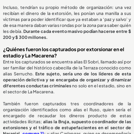
Incluso, tendrían su propio método de organización: una vez
recibían el dinero de la extorsión, les ponían una manilla a sus
víctimas para poder identificar que ya estaban a ‘paz y salvo’ y
de esa manera daban varias rondas por la zona para saber quién
les debía.
Durante cada evento masivo podían hacerse entre $
200 y $ 300 millones.
¿Quiénes fueron los capturados por extorsionar en el
estadio y La Macarena?
Entre los capturados se encuentra alias El Sobri, llamado así por
ser familiar del histórico cabecilla de la Terraza conocido como
alias Serrucho.
Este sujeto, sería uno de los líderes de esta
operación delictiva y se encargaba de organizar y dinamizar
diferentes conductas criminales
no solo en el estadio, sino en
el sector de La Macarena.
También fueron capturados tres coordinadores de la
organización identificados como alias el Ruso, quien sería el
encargado de recaudar los dineros producto de estas
actividades ilícitas;
alias la Bruja, supuesto coordinador de las
extorsiones y el tráfico de estupefacientes en el sector de
Naranjal,
comuna 11
;
y alias Carlangas, quien se desempeñaría