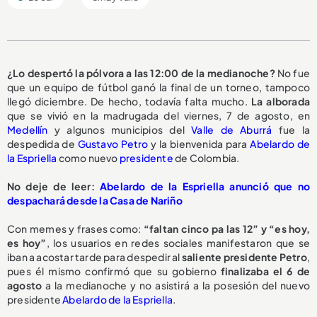
¿Lo despertó la pólvora a las 12:00 de la medianoche?
No fue
que un equipo de fútbol ganó la final de un torneo, tampoco
llegó diciembre. De hecho, todavía falta mucho.
La alborada
que se vivió en la madrugada del viernes, 7 de agosto, en
Medellín
y algunos municipios del
Valle de Aburrá
fue la
despedida de
Gustavo Petro
y la bienvenida para
Abelardo de
la Espriella
como nuevo
presidente
de Colombia.
No deje de leer:
Abelardo de la Espriella anunció que no
despachará desde la Casa de Nariño
Con memes y frases como:
“faltan cinco pa las 12” y “es hoy,
es hoy”
, los usuarios en redes sociales manifestaron que se
iban a acostar tarde para despedir al
saliente presidente Petro
,
pues él mismo confirmó que su gobierno
finalizaba el 6 de
agosto
a la medianoche y no asistirá a la posesión del nuevo
presidente
Abelardo de la Espriella
.