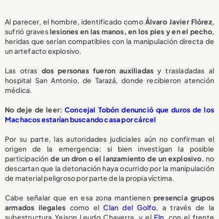
Al parecer, el hombre, identificado como
Álvaro Javier Flórez
,
sufrió graves
lesiones en las manos, en los pies y en el pecho
,
heridas que serían compatibles con la manipulación directa de
un artefacto explosivo.
Las otras
dos personas fueron auxiliadas
y trasladadas al
hospital San Antonio, de Tarazá, donde recibieron atención
médica.
No deje de leer:
Concejal Tobón denunció que duros de los
Machacos estarían buscando casa por cárcel
Por su parte, las autoridades judiciales aún no confirman el
origen de la emergencia: si bien investigan la posible
participación
de un dron o el lanzamiento de un explosivo
, no
descartan que la detonación haya ocurrido por la manipulación
de material peligroso por parte de la propia víctima.
Cabe señalar que en esa zona mantienen
presencia grupos
armados ilegales
como el
Clan del Golfo
, a través de la
subestructura Yeison Leudo Chaverra, y el
Eln
, con el frente