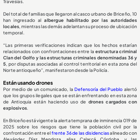
Travesías.
Del total de familias que llegaron al casco urbano de Briceño, 10
han ingresado al
albergue habilitado por las autoridades
locales
, mientras las demás adelantan su proceso de ubicación
temporal.
“Las primeras verificaciones indican que los hechos estarían
relacionados con confrontaciones entre la
estructura criminal
Clan del Golfo y las estructuras criminales denominadas 36 y
5
, por disputas asociadas al control territorial en esta zona del
Norte antioqueño”, manifestaron desde la Policía.
Están usando drones
Por medio de un comunicado, la
Defensoría del Pueblo
alertó
que los grupos ilegales que se están enfrentando en esta zona
de Antioquia están haciendo uso de
drones cargados con
explosivos
.
En Briceño está vigente la alerta temprana de inminencia 019 de
2025 sobre los riesgos que tiene la población civil por la
confrontación entre el
frente 36 de las disidencias
alineado con
Alexánder Díaz Mendoza, alias Calarcá Córdoba, y las