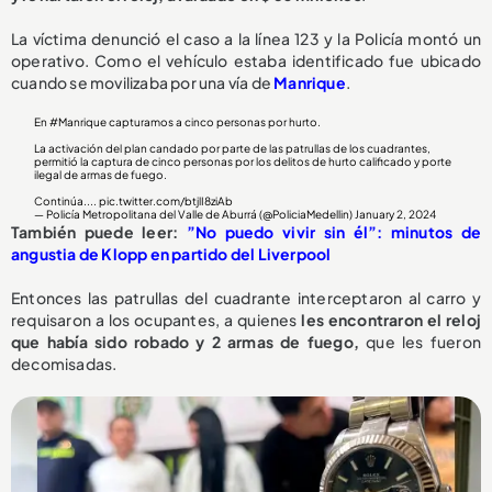
La víctima denunció el caso a la línea 123 y la Policía montó un
operativo. Como el vehículo estaba identificado fue ubicado
cuando se movilizaba por una vía de
Manrique
.
En
#Manrique
capturamos a cinco personas por hurto.
La activación del plan candado por parte de las patrullas de los cuadrantes,
permitió la captura de cinco personas por los delitos de hurto calificado y porte
ilegal de armas de fuego.
Continúa....
pic.twitter.com/btjlI8ziAb
— Policía Metropolitana del Valle de Aburrá (@PoliciaMedellin)
January 2, 2024
También puede leer:
”No puedo vivir sin él”: minutos de
angustia de Klopp en partido del Liverpool
Entonces las patrullas del cuadrante interceptaron al carro y
requisaron a los ocupantes, a quienes
les encontraron el reloj
que había sido robado y 2 armas de fuego,
que les fueron
decomisadas.