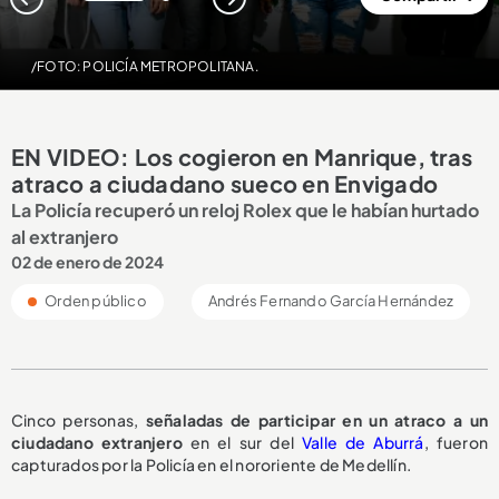
1
2
/FOTO: POLICÍA METROPOLITANA.
EN VIDEO: Los cogieron en Manrique, tras
atraco a ciudadano sueco en Envigado
La Policía recuperó un reloj Rolex que le habían hurtado
al extranjero
02 de enero de 2024
Orden público
Andrés Fernando García Hernández
Cinco personas,
señaladas de participar en un atraco a un
ciudadano extranjero
en el sur del
Valle de Aburrá
, fueron
capturados por la Policía en el nororiente de Medellín.