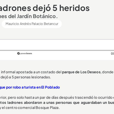
ladrones dejó 5 heridos
es del Jardín Botánico.
Mauricio Andrés Palacio Betancur
0
a informal apostada a un costado del
parque de Los Deseos
, donde
e dejó a 5 personas lesionadas.
e por robo a turista en El Poblado
terior, pero solo hasta un par de días después trascendió lo ocurrido
ntos ladrones abordaron a unas personas que aguardaban un bus
y el centro comercial Bosque Plaza.