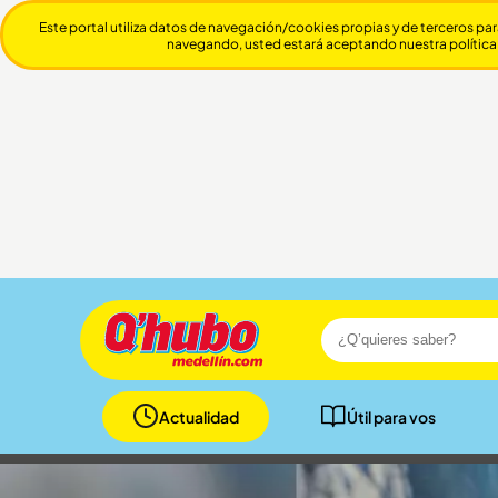
Este portal utiliza datos de navegación/cookies propias y de terceros par
navegando, usted estará aceptando nuestra política
Actualidad
Útil para vos