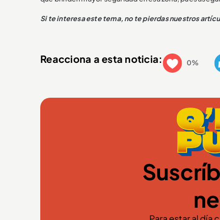
Si te interesa este tema, no te pierdas nuestros artíc
Reacciona a esta noticia:
0%
Suscríb
ne
Para estar al día 