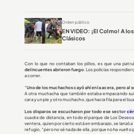
Orden público
EN VIDEO: ¡El Colmo! A los
Clásicos
Con lo que no contaban los pillos, es que una patrull
delincuentes abrieron fuego
. Los policías respondie
a correr.
“
Uno de los muchachos cayó ahí en la acera, pero al s
A otra muchacha que también estaba empacando sus cos
cara y un pie y otro muchacho, que hacia fila para el 
Los disparos se escucharon por todo ese sector
cén
cuadra de distancia, en todo el parque de Los Deseo
ventera, quien por cierto está en embarazo, se lanzó a
refugio, “pero no sé nada de ella, porque no ha vuelto