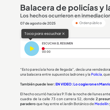
Balacera de policías y 
Los hechos ocurrieron en inmediacion
07 de agosto de 2025
Orden público
×
Toca para escuchar
ESCUCHA EL RESUMEN
Tiempo transcurrido: 0 segundos
00:00
“Esto parecía la hora de llegada”, decía una vendedor
una balacera entre supuestos ladrones y la
Policía
, qu
También puede leer:
EN VIDEO: Lo cogieron en Manriqu
El hecho ocurrió hacia las 9:11 de la noche del lunes an
cuadra de la calle 73 con carrera 52, donde
2 presu
paradero
que hay entre el Jardín Botánico de
Medellín