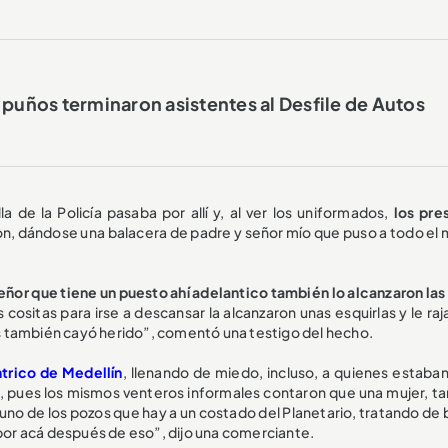
 puños terminaron asistentes al Desfile de Autos
a de la Policía pasaba por allí y, al ver los uniformados,
los pre
ron, dándose una balacera de padre y señor mío que puso a todo el
eñor que tiene un puesto ahí adelantico también lo alcanzaron las
itas para irse a descansar la alcanzaron unas esquirlas y le raja
bus también cayó herido”, comentó una testigo del hecho.
trico de Medellín
, llenando de miedo, incluso, a quienes estaban
s, pues los mismos venteros informales contaron que una mujer, t
 uno de los pozos que hay a un costado del Planetario, tratando de
 por acá después de eso”, dijo una comerciante.