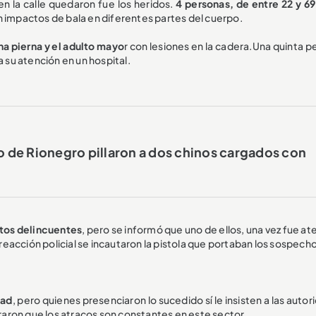
en la calle quedaron fue los heridos.
4 personas, de entre 22 y 69
 impactos de bala en diferentes partes del cuerpo.
na pierna y el adulto mayo
r con lesiones en la cadera.Una quinta 
a su atención en un hospital.
o de Rionegro pillaron a dos chinos cargados con
ntos delincuentes
, pero se informó que uno de ellos, una vez fue a
a reacción policial se incautaron la pistola que portaban los sospech
dad
, pero quienes presenciaron lo sucedido sí le insisten a las auto
aron que los atracos son constantes en este sector.