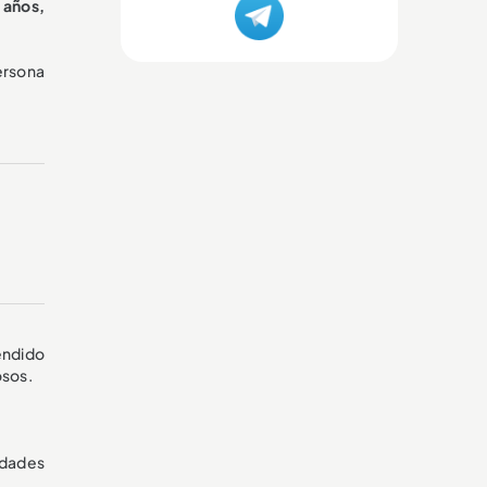
 años,
persona
tendido
osos.
ridades