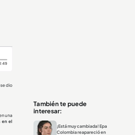
Duración: 49 segundos
0:49
 se dio
También te puede
interesar:
 en una
 en el
¡Está muy cambiada! Epa
Colombia reapareció en