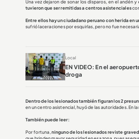
Una vez dejaron de sonar los disparos, en el andén y 
tuvieron que ser remitidas a centros asistenciales
con
Entre ellos hay un ciudadano peruano con herida en u
sufrió laceraciones por esquirlas, pero no fue necesari
Local
EN VIDEO: En el aeropuert
droga
Dentro de los lesionados también figuran los 2 presu
en un centro asistencial, huyó de las autoridades. En l
También puede leer:
Por fortuna,
ninguno de los lesionados reviste grave
que brinden mayor seguridad en esa zona, pues asegur