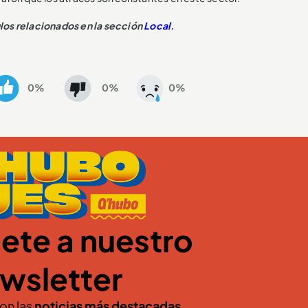
ulos relacionados en la sección
Local
.
0%
0%
0%
ete a nuestro
wsletter
con las
noticias más destacadas
.