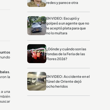
redes y parece otra
EN VIDEO: Escupió y
golpeó a un agente que no
le aceptó plata para que
no lo multara
¿Dónde y cuándo son las
suntos
fondas de la Feria de las
 mundo
Flores 2026?
 balas
.
EN VIDEO: Accidente en el
ron la
Túnel de Oriente dejó
ocho heridos
 a una
ambién
 buscar