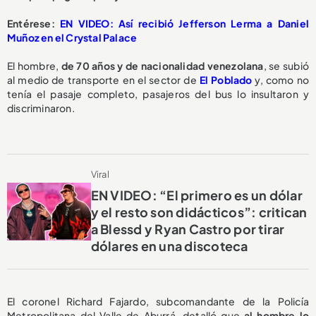
Entérese:
EN VIDEO: Así recibió Jefferson Lerma a Daniel
Muñoz en el Crystal Palace
El hombre,
de 70 años y de nacionalidad venezolana
, se subió
al medio de transporte en el sector de
El Poblado
y, como no
tenía el pasaje completo, pasajeros del bus lo insultaron y
discriminaron.
Viral
EN VIDEO: “El primero es un dólar
y el resto son didácticos”: critican
a Blessd y Ryan Castro por tirar
dólares en una discoteca
El coronel Richard Fajardo, subcomandante de la Policía
Metropolitana del Valle de Aburrá, detalló que
al hombre lo