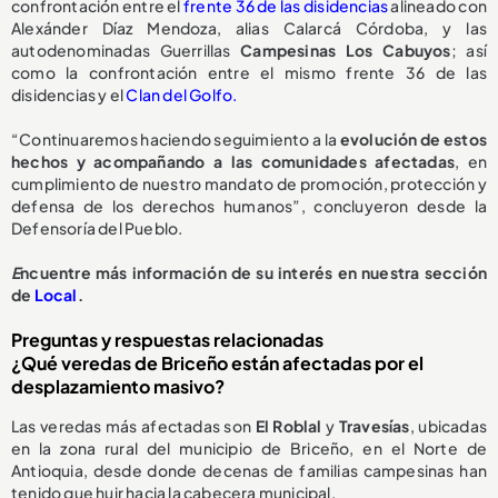
confrontación entre el
frente 36 de las disidencias
alineado con
Alexánder Díaz Mendoza, alias Calarcá Córdoba, y las
autodenominadas Guerrillas
Campesinas Los Cabuyos
; así
como la confrontación entre el mismo frente 36 de las
disidencias y el
Clan del Golfo.
“Continuaremos haciendo seguimiento a la
evolución de estos
hechos y acompañando a las comunidades afectadas
, en
cumplimiento de nuestro mandato de promoción, protección y
defensa de los derechos humanos”, concluyeron desde la
Defensoría del Pueblo.
E
ncuentre más información de su interés en nuestra sección
de
Local
.
Preguntas y respuestas relacionadas
¿Qué veredas de Briceño están afectadas por el
desplazamiento masivo?
Las veredas más afectadas son
El Roblal
y
Travesías
, ubicadas
en la zona rural del municipio de Briceño, en el Norte de
Antioquia, desde donde decenas de familias campesinas han
tenido que huir hacia la cabecera municipal.