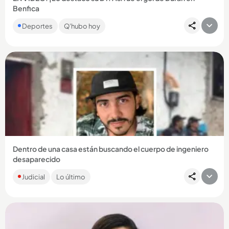
Benfica
El colombiano marcó en el triunfo 6-1 del Benfica ante Hearts
Deportes
Q'hubo hoy
y consiguió su primer gol oficial con el conjunto portugués....
Compartir Noticia
Dentro de una casa están buscando el cuerpo de ingeniero
desaparecido
El joven, desaparecido hace cuatro años, habría sido
Judicial
Lo último
secuestrado por miembros del grupo El Mesa. Se investiga si
su último...