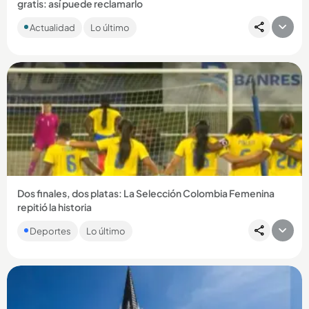
gratis: así puede reclamarlo
Mientras Petro alista el trasteo y De la Espriella se prepara
Actualidad
Lo último
para ocupar la Casa de Nariño, una marca decidió ponerle
sabor...
Compartir Noticia
Dos finales, dos platas: La Selección Colombia Femenina
repitió la historia
En los segundos finales del encuentro, la Tricolor dejó
Deportes
Lo último
escapar la ventaja y la presea dorada se definió desde el
punto penal,...