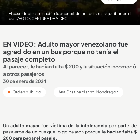
El caso de discriminación fue cometido por personas que iban en el
bus. /FOTO: CAPTURA DE VIDEO
EN VIDEO: Adulto mayor venezolano fue
agredido en un bus porque no tenía el
pasaje completo
Al parecer, le hacían falta $ 200 y la situación incomodó
a otros pasajeros
30 de enero de 2024
Orden público
Ana Cristina Marino Mondragón
Un adulto mayor fue
víctima de la intolerancia
por parte de
pasajeros de un bus que lo golpearon porque
le hacían falta $
200 para pagar el pasaje
.