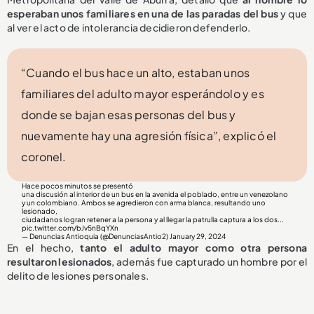
esperaban unos familiares en una de las paradas del bus
y que
al ver el acto de intolerancia decidieron defenderlo.
“Cuando el bus hace un alto, estaban unos
familiares del adulto mayor esperándolo y es
donde se bajan esas personas del bus y
nuevamente hay una agresión física”, explicó el
coronel.
Hace pocos minutos se presentó
una discusión al interior de un bus en la avenida el poblado, entre un venezolano
y un colombiano. Ambos se agredieron con arma blanca, resultando uno
lesionado,
ciudadanos logran retener a la persona y al llegar la patrulla captura a los dos...
pic.twitter.com/bJv5nBqYXn
— Denuncias Antioquia (@DenunciasAntio2)
January 29, 2024
En el hecho,
tanto el adulto mayor como otra persona
resultaron lesionados
, además fue capturado un hombre por el
delito de lesiones personales.