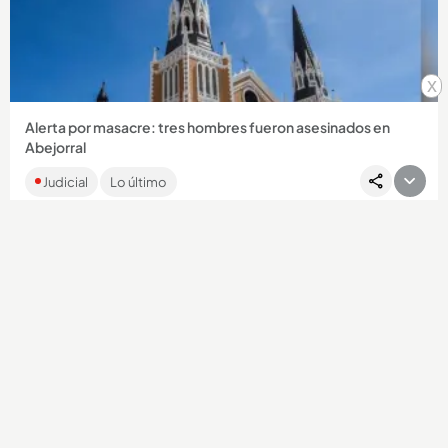
Compartir Noticia
x
Alerta por masacre: tres hombres fueron asesinados en
Abejorral
Los hombres, cuyas edades oscilan entre los 20 a 30 años,
Judicial
Lo último
habrían sido ultimados por desconocidos que los
abandonaron en...
Compartir Noticia
EN IMÁGENES: ¡Se fue Petro y llegó Abelardo! Medellín
celebró hasta con pólvora