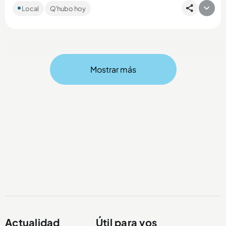
Juan Camilo Marulanda Valencia, de 34 años, es sindicado de
Local
Q'hubo hoy
hurtar a cinco personas en diciembre de 2025....
Mostrar más
Compartir Noticia
Actualidad
Útil para vos