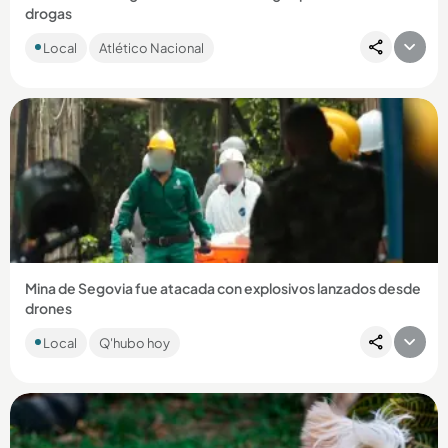
drogas
El antioqueño fue detenido en el aeropuerto de Miami,
Local
Atlético Nacional
Estados Unidos, intentando ingresar pastillas de
hidrocodona....
Compartir Noticia
Mina de Segovia fue atacada con explosivos lanzados desde
drones
Las autoridades señalan al frente 4 de las disidencias de las
Local
Q'hubo hoy
Farc como los responsables. Dos personas resultaron
lesionadas....