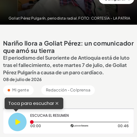
Goliat Pérez Pulgarín, periodista radial. FOTO: CORTESÍA - LA PATRIA
Nariño llora a Goliat Pérez: un comunicador
que amó su tierra
El periodismo del Suroriente de Antioquia está de luto
tras el fallecimiento, este martes 7 de julio, de Goliat
Pérez Pulgarín a causa de un paro cardíaco.
08 de julio de 2026
Mi gente
Redacción - Colprensa
×
Toca para escuchar
ESCUCHA EL RESUMEN
Tiempo transcurrido: 0 segundos
Dura
00:00
00:46