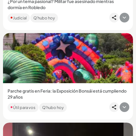
¿Por un tema pasional? Militar fue asesinado mientras
dormía en Robledo
La víctima, César Augusto Hurtado Parra, era suboficial activo
Judicial
Q'hubo hoy
del Ejército. Fue sorprendido cuando estaba durmiendo y
atacado...
Compartir Noticia
Parche gratis en Feria: la Exposición Bonsái está cumpliendo
29 años
Con música, deporte, árboles y color, el centro comercial
Útil para vos
Q'hubo hoy
Sandiego tendrá actividades gratuitas en agosto con motivo
de la...