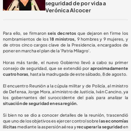
seguridad de por vida a
Verónica Alcocer
Para ello, se firmaron
seis decretos
que dejaron en firme los
nombramientos de los
18 ministros,
9 hombres y 9 mujeres, y
de otros cinco cargos clave de la Presidencia, encargados de
poner en marcha el plan de la 'Patria Milagro'.
Horas más tarde, el nuevo Gobierno llevó a cabo su primer
consejo de seguridad, que se extendió por
aproximadamente
cuatro horas
, hasta la madrugada de este sábado, 8 de agosto.
El encuentro Reunión a la cúpula militar y de Policía, al ministro
de Defensa, Jorge Mora, al ministro de Justicia, Iván Cancino, ya
los gobernantes del suroccidente del país para analizar la
situación de seguridad en esa región.
Si bien no se dio a conocer detalles de la reunión, trascendió
que uno de los objetivos es ejercer control sobre
las economías
ilícitas
mediante la aspersión aérea y
recuperar la seguridad
en