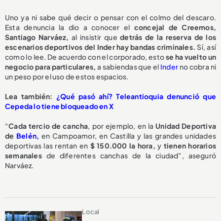
Uno ya ni sabe qué decir o pensar con el colmo del descaro.
Esta denuncia la dio a conocer el
concejal de Creemos,
Santiago Narváez,
al insistir que
detrás de la reserva de los
escenarios deportivos del Inder hay bandas criminales.
Sí, así
como lo lee. De acuerdo con el corporado, esto
se ha vuelto un
negocio para particulares,
a sabiendas que el
Inder
no cobra ni
un peso por el uso de estos espacios.
Lea también:
¿Qué pasó ahí? Teleantioquia denunció que
Cepeda lo tiene bloqueado en X
“
Cada tercio de cancha
, por ejemplo, en la
Unidad Deportiva
de
Belén,
en Campoamor, en Castilla y las grandes unidades
deportivas las rentan en
$ 150.000 la hora,
y
tienen horarios
semanales
de diferentes canchas de la ciudad”, aseguró
Narváez.
Local