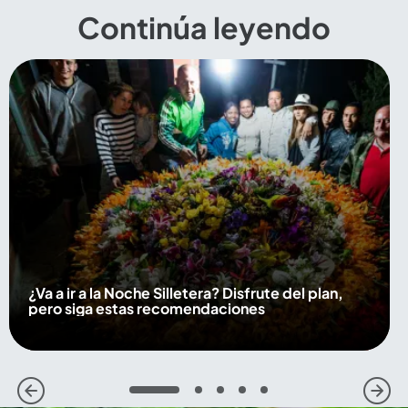
Continúa leyendo
¿Va a ir a la Noche Silletera? Disfrute del plan,
pero siga estas recomendaciones
1
2
3
4
5