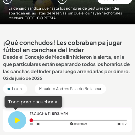
1
2
3
La denuncia indica que hasta los nombres de gestores del Inder
aparecen en las listas de reservas, sin que ellos hayan hecho tales
reservas. FOTO: CORTESÍA
¡Qué conchudos! Les cobraban pa jugar
fútbol en canchas del Inder
Desde el Concejo de Medellín hicieron la alerta, en la
que particulares están separando todos los horarios de
las canchas del Inder para luego arrendarlas por dinero.
02 de junio de 2026
Local
Mauricio Andrés Palacio Betancur
×
Toca para escuchar
ESCUCHA EL RESUMEN
Tiempo transcurrido: 0 segundos
Dura
00:00
00:37