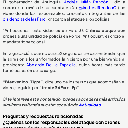
El gobernador de Antioquia,
Andrés Julián Rendón
, dio a
conocer a través de su cuenta en X (
@AndresJRendonC
) un
video donde los responsables, presuntos integrantes de las
disidencias de las Farc
, grabaron el ataque a los policías.
“Antioqueños, este video es de Farc 36 Calarcá
ataque con
drones a una unidad de policía
en Porce, Antioquia”, escribió el
mandatario seccional.
En la grabación, que no dura 52 segundos, se da a entender que
la agresión a los uniformados la hicieron por una bienvenida al
presidente
Abelardo De La Espriella
, quien horas más tarde
tomó posesión de su cargo.
“Bienvenido, Tigre”
, dice uno de los textos que acompañan el
video, seguido por
“frente 36 Farc-Ep”.
Si te interesa este contenido, puedes acceder a más artículos
similares visitando nuestra sección de
Actualidad
.
Preguntas y respuestas relacionadas
¿Quiénes son los responsables del ataque con drones