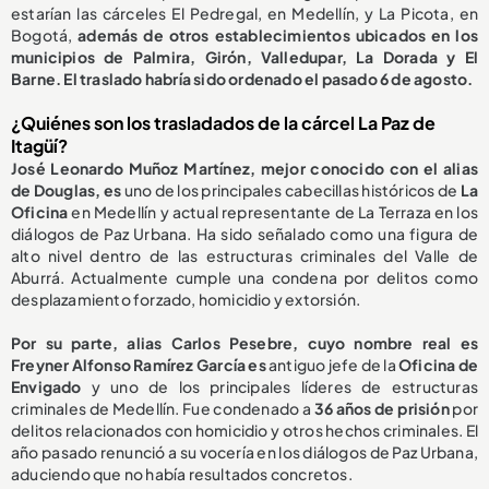
estarían las cárceles El Pedregal, en Medellín, y La Picota, en
Bogotá,
además de otros establecimientos ubicados en los
municipios de Palmira, Girón, Valledupar, La Dorada y El
Barne. El traslado habría sido ordenado el pasado 6 de agosto.
¿Quiénes son los trasladados de la cárcel La Paz de
Itagüí?
José Leonardo Muñoz Martínez, mejor conocido con el alias
de Douglas, es
uno de los principales cabecillas históricos de
La
Oficina
en Medellín y actual representante de La Terraza en los
diálogos de Paz Urbana. Ha sido señalado como una figura de
alto nivel dentro de las estructuras criminales del Valle de
Aburrá. Actualmente cumple una condena por delitos como
desplazamiento forzado, homicidio y extorsión.
Por su parte, alias Carlos Pesebre, cuyo nombre real es
Freyner Alfonso Ramírez García es
antiguo jefe de la
Oficina de
Envigado
y uno de los principales líderes de estructuras
criminales de Medellín. Fue condenado a
36 años de prisión
por
delitos relacionados con homicidio y otros hechos criminales. El
año pasado renunció a su vocería en los diálogos de Paz Urbana,
aduciendo que no había resultados concretos.