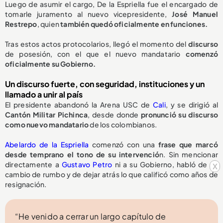
Luego de asumir el cargo, De la Espriella fue el encargado de
tomarle juramento al nuevo vicepresidente,
José Manuel
Restrepo
, quien
también quedó oficialmente en funciones.
Tras estos actos protocolarios, llegó el momento del
discurso
de posesión, con el que el nuevo mandatario
comenzó
oficialmente su Gobierno.
Un discurso fuerte, con seguridad, instituciones y un
llamado a unir al país
El presidente abandonó la Arena USC de
Cali
, y se dirigió al
Cantón Militar Pichinca
, desde donde
pronunció su discurso
como nuevo mandatario
de los colombianos.
Abelardo de la Espriella
comenzó con una
frase que marcó
desde temprano el tono de su intervenció
n. Sin mencionar
directamente a
Gustavo Petro
ni a su Gobierno, habló de un
x
cambio de rumbo y de dejar atrás lo que calificó como años de
resignación.
“He venido a cerrar un largo capítulo de