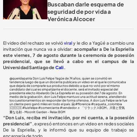
Buscaban darle esquema de
seguridad de por vida a
Verónica Alcocer
El video del rechazo se volvió
viral
y le dio a Yagüé a cambio una
invitación que nunca va a olvidar:
acompañar a De la Espriella
este viernes, 7 de agosto durante la ceremonia de posesión
presidencial, que se llevó a cabo en el campus de la
Universidad Santiago de
Cali
.
@queridapatria
Don Luis Felipe Yagüe de 74 años, quien se convirtió en
tendencia luego de que un docente publicara un video en el que le comunicaba
que dejaría de comprarle sus productos debido a que no votó por el mismo
candidato del cual es simpatizante el docente, será el invitado especial del
presidente electo Abelardo De La Espriella en su posesión del 7 de agosto. En
medio de la grabación, don Luis Felipe mantuvo una actitud serena, atendiendo
los cuestionamientos sin responder de forma ofensiva. A don Luis Felipe se le fue
un cliente pero ganó miles en todo el país. 🤗
#florencia
#caqueta_colombia
🇨🇴🇨🇴
#luisfelipe
#comerciante
#vendedor
♬ 「リラックスBGM」川音と空気
重なる刻 - Moonlit Garden - Relax BGM
“Don Luis, reciba mi invitación, por mi cuenta, a la posesión
presidencial”
, expresó entonces en un video en redes sociales
De la Espriella, y le informó que su equipo de trabajo se
encargaría de todo.