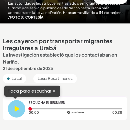
Las autoridades les atribuyen el traslado de migrantes en buses de
turismo y de servicio público desde Nariño hasta Urabá para
adentrarse en la selva de Darién. Habrían movilizado a 114 extranjeros.
/FOTOS: CORTESÍA
Les cayeron por transportar migrantes
irregulares a Urabá
La investigación estableció que los contactaban en
Nariño.
21 de septiembre de 2025
Local
Laura Rosa Jiménez
×
Toca para escuchar
ESCUCHA EL RESUMEN
Tiempo transcurrido: 0 segundos
Dura
00:00
00:39