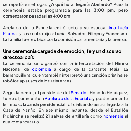
se repetía en el lugar:
¿A qué hora llegaría Abelardo?
Pues la
ceremonia estaba programada para las
3:00 pm, pero
comenzaron pasadas las 4:00 pm
Abelardo de la Espriella entró junto a su esposa,
Ana Lucía
Pineda
, y sus cuatro hijos:
Lucía, Salvador, Filippo y Francesca
.
La familia fue recibida por la comisión parlamentaria y la prensa.
Una ceremonia cargada de emoción, fe y un discurso
directoal país
La ceremonia se organizó con la interpretación del
Himno
Nacional
de
colombia
a cargo de la cantante
Maía
. La
barranquillera, quien también interpretó una canción cristina se
robó los aplausos de los asistentes.
Seguidamente, el presidente del
Senado
, Honorio Henríquez,
tomó el juramento a
Abelardo de la Espriella
y posteriormente
le impuso la
banda presidencial
, oficializando así su llegada a la
Casa de Nariño. En ese mismo instante, desde el
Batallón
Pichincha se realizó 21 salvas de artillería
como
homenaje
al
nuevo mandatario.