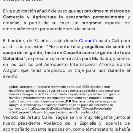
En la publicación añadió de paso que
sus próximos ministros de
Comercio y Agricultura lo asesorarían personalmente
y
crearían, a partir de su caso, un programa especial de
emprendimientos para vendedores de panela.
El hombre, de 74 años, viajó desde
Caquetá
hasta Cali para
asistir a la posesión.
“Me siento feliz y orgulloso de sentir el
apoyo de mi gente, tanto en Caquetá como la gente de todo
Colombia”
, expresó en una entrevista para Blu Radio, y contó,
en los pasillos del Aeropuerto Internacional Alfonso Bonilla
Aragón, que tenía preparado un traje para lucir durante el
evento.
@don_luisfelipe
✨ ¡Porque lo prometido es deuda! 🇨🇴 Hoy recibo con
muchísimo cariño el traje que vestiré para asistir a la posesión presidencial este
viernes 7 de agosto. 🙏👔 Es un momento muy especial que recibo con gratitud,
humildad y el compromiso de seguir representando con orgullo al campo
colombiano y a nuestra querida región. 🌾❤️ Gracias a todos ustedes por su
apoyo, sus mensajes y por acompañarme en cada paso de este hermoso
camino. 🤝✨
#LaDespensaDeDonLuisFelipeYagüé
#DonLuisFelipeYagüé
#DelCampoATuMesa
♬ Lounge Sax Groove - Gummy MusicLab
Vestido de Arturo Calle, Yagüé se vio muy elegante junto al
nuevo presidente Abelardo de la Espriella y, además de
acompañarlo durante la posesión, como el mandatario le había