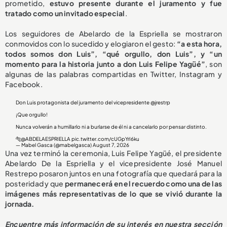
prometido,
estuvo presente durante el juramento y
fue
tratado como un invitado especial
.
Los seguidores de Abelardo de la Espriella se mostraron
conmovidos con lo sucedido y elogiaron el gesto:
“a esta hora,
todos somos don Luis”, “qué orgullo, don Luis”, y “un
momento para la historia junto a don Luis Felipe Yagüé”
, son
algunas de las palabras compartidas en Twitter, Instagram y
Facebook.
Don Luis protagonista del juramento del vicepresidente
@jrestrp
¡Que orgullo!
Nunca volverán a humillarlo ni a burlarse de él ni a cancelarlo por pensar distinto.
🐅
@ABDELAESPRIELLA
pic.twitter.com/cUGpYrI6ku
— Mabel Gasca (@mabelgasca)
August 7, 2026
Una vez terminó la ceremonia, Luis Felipe Yagüé, el presidente
Abelardo De la Espriella y el vicepresidente José Manuel
Restrepo posaron juntos en una fotografía que quedará para la
posteridad y que
permanecerá en el recuerdo como una de las
imágenes más representativas de lo que se vivió durante la
jornada.
Encuentre más información de su interés en nuestra sección