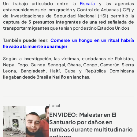
Un trabajo articulado entre la
Fiscalía
y las agencias
estadounidenses de Inmigración y Control de Aduanas (ICE) y
de Investigaciones de Seguridad Nacional (HSI) permitió la
captura de 5 presuntos integrantes de una red señalada de
transportar migrantes
que tenían por destino Estados Unidos.
También puede leer:
Comerse un hongo en un ritual habría
llevado a la muerte a una mujer
Según la investigación, las víctimas, ciudadanos de Pakistán,
Nepal, Togo, Guinea, Senegal, Ghana, Congo, Camerún, Sierra
Leona, Bangladesh, Haití, Cuba y República Dominicana
llegaban desde Brasil a Nariño en lanchas
.
Local
EN VIDEO: Malestar en El
Santuario por daños en
tumbas durante multitudinario
entierro