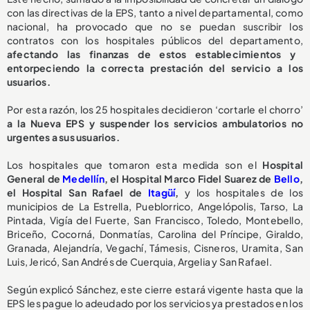
con las directivas de la EPS, tanto a nivel departamental, como
nacional, ha provocado que no se puedan suscribir los
contratos con los hospitales públicos del departamento,
afectando las finanzas de estos establecimientos y
entorpeciendo la correcta prestación del servicio a los
usuarios.
Por esta razón, los 25 hospitales decidieron ‘cortarle el chorro’
a la Nueva EPS y suspender los servicios ambulatorios no
urgentes a sus usuarios.
Los hospitales que tomaron esta medida son el
Hospital
General de
Medellín
, el Hospital Marco Fidel Suarez de
Bello
,
el Hospital San Rafael de
Itagüí
,
y los hospitales de los
municipios de La Estrella, Pueblorrico, Angelópolis, Tarso, La
Pintada, Vigía del Fuerte, San Francisco, Toledo, Montebello,
Briceño, Cocorná, Donmatías, Carolina del Príncipe, Giraldo,
Granada, Alejandría, Vegachí, Támesis, Cisneros, Uramita, San
Luis, Jericó, San Andrés de Cuerquia, Argelia y San Rafael.
Según explicó Sánchez, este cierre estará vigente hasta que la
EPS les pague lo adeudado por los servicios ya prestados en los