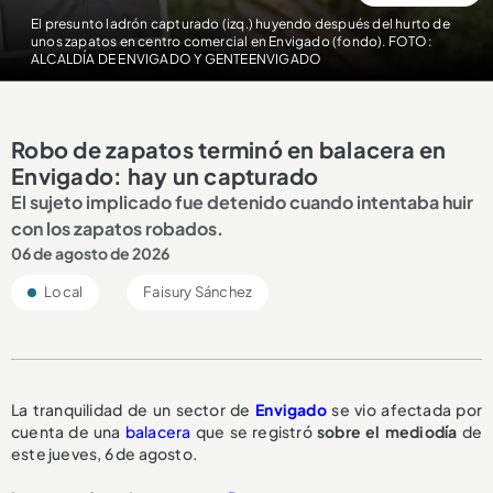
El presunto ladrón capturado (izq.) huyendo después del hurto de
unos zapatos en centro comercial en Envigado (fondo). FOTO:
ALCALDÍA DE ENVIGADO Y GENTEENVIGADO
Robo de zapatos terminó en balacera en
Envigado: hay un capturado
El sujeto implicado fue detenido cuando intentaba huir
con los zapatos robados.
06 de agosto de 2026
Local
Faisury Sánchez
La tranquilidad de un sector de
Envigado
se vio afectada por
cuenta de una
balacera
que se registró
sobre el mediodía
de
este jueves, 6 de agosto.