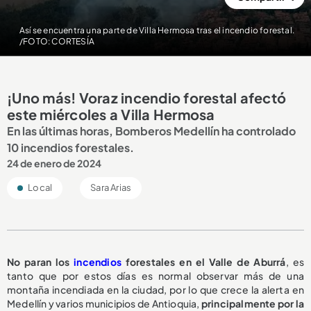
Así se encuentra una parte de Villa Hermosa tras el incendio forestal.
/FOTO: CORTESÍA
¡Uno más! Voraz incendio forestal afectó
este miércoles a Villa Hermosa
En las últimas horas, Bomberos Medellín ha controlado
10 incendios forestales.
24 de enero de 2024
Local
Sara Arias
No paran los
incendios
forestales en el Valle de Aburrá
, es
tanto que por estos días es normal observar más de una
montaña incendiada en la ciudad, por lo que crece la alerta en
Medellín y varios municipios de Antioquia,
principalmente por la