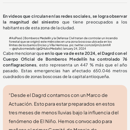
En videos que circulan en las redes sociales, se logra observar
la magnitud del siniestro
que tiene preocupados a los
habitantes de esta zona de la ciudad.
#AsíPasó
| Bomberos Medellín y la Defensa Civil tratan de controlar un incendio
forestal que se originó este miércoles en una zona boscosa ubicada en los
límites de los barrios Enciso y Villa Hermosa.
pic.twitter.com/siQm2c6mhR
— @qhubomedallo (@QHuboMedallo)
January 24, 2024
Cabe mencionar que
en lo que va de este 2024, el Dagrd con el
Cuerpo Oficial de Bomberos Medellín ha controlado 76
conflagraciones
, esto representa un 447 % más que el año
pasado. Estas emergencias han afectado 650.046 metros
cuadrados de zonas boscosas de la capital antioqueña.
“Desde el Dagrd contamos con un Marco de
Actuación. Esto para estar preparados en estos
tres meses de menos lluvias bajo la influencia del
fenómeno de El Niño. Hemos convocado para
mañana el primer Comité de Manejo de