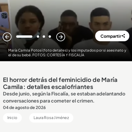
Compartir
1
2
3
4
María Camila Potosí (foto detalles) y los imputados por si asesinato y
el de su bebé. FOTOS: CORTESÍA Y FISCALÍA
El horror detrás del feminicidio de María
Camila: detalles escalofriantes
Desde junio, según la Fiscalía, se estaban adelantando
conversaciones para cometer el crimen.
04 de agosto de 2026
Inicio
Laura Rosa Jiménez