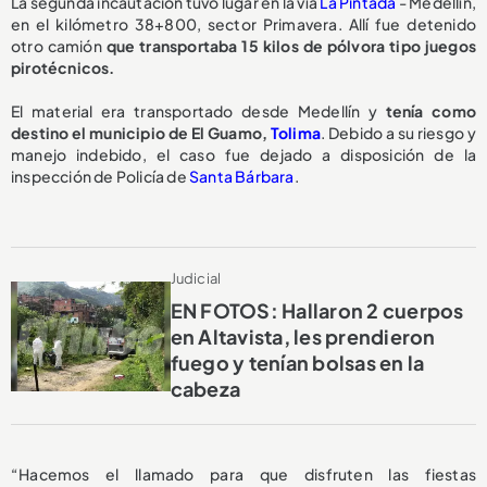
La segunda incautación tuvo lugar en la vía
La Pintada
- Medellín,
en el kilómetro 38+800, sector Primavera. Allí fue detenido
otro camión
que transportaba 15 kilos de pólvora tipo juegos
pirotécnicos.
El material era transportado desde Medellín y
tenía como
destino el municipio de El Guamo,
Tolima
. Debido a su riesgo y
manejo indebido, el caso fue dejado a disposición de la
inspección de Policía de
Santa Bárbara
.
Judicial
EN FOTOS: Hallaron 2 cuerpos
en Altavista, les prendieron
fuego y tenían bolsas en la
cabeza
“Hacemos el llamado para que disfruten las fiestas