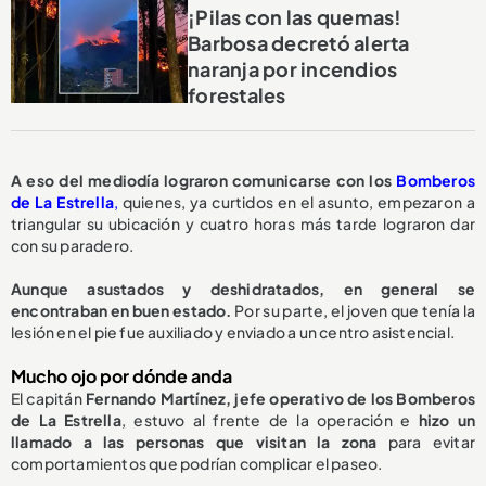
¡Pilas con las quemas!
Barbosa decretó alerta
naranja por incendios
forestales
A eso del mediodía lograron comunicarse con los
Bomberos
de La Estrella
,
quienes, ya curtidos en el asunto, empezaron a
triangular su ubicación y cuatro horas más tarde lograron dar
con su paradero.
Aunque asustados y deshidratados, en general se
encontraban en buen estado.
Por su parte, el joven que tenía la
lesión en el pie fue auxiliado y enviado a un centro asistencial.
Mucho ojo por dónde anda
El capitán
Fernando Martínez, jefe operativo de los Bomberos
de La Estrella
, estuvo al frente de la operación e
hizo un
llamado a las personas que visitan la zona
para evitar
comportamientos que podrían complicar el paseo.