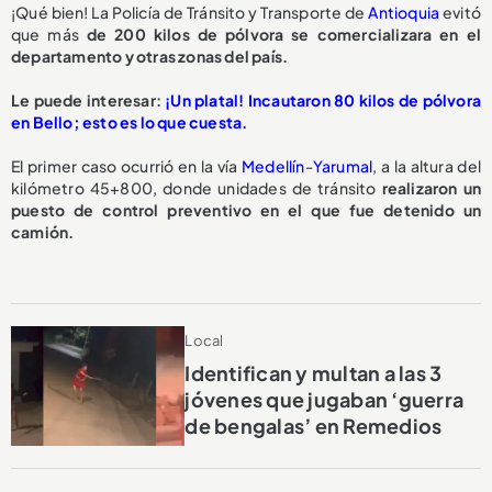
¡Qué bien! La Policía de Tránsito y Transporte de
Antioquia
evitó
que más
de 200 kilos de pólvora se comercializara en el
departamento y otras zonas del país.
Le puede interesar:
¡Un platal! Incautaron 80 kilos de pólvora
en Bello; esto es lo que cuesta.
El primer caso ocurrió en la vía
Medellín
-
Yarumal
, a la altura del
kilómetro 45+800, donde unidades de tránsito
realizaron un
puesto de control preventivo en el que fue detenido un
camión.
Local
Identifican y multan a las 3
jóvenes que jugaban ‘guerra
de bengalas’ en Remedios