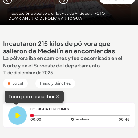
1
2
Incautación de pólvora en las vías de Antioquia. FOTO:
DEPARTAMENTO DE POLICÍA ANTIOQUIA
Incautaron 215 kilos de pólvora que
salieron de Medellín en encomiendas
La pólvora iba en camiones y fue decomisada en el
Norte y en el Suroeste del departamento.
11 de diciembre de 2025
Local
Faisury Sánchez
×
Toca para escuchar
ESCUCHA EL RESUMEN
Tiempo transcurrido: 0 segundos
Dura
00:00
00:46