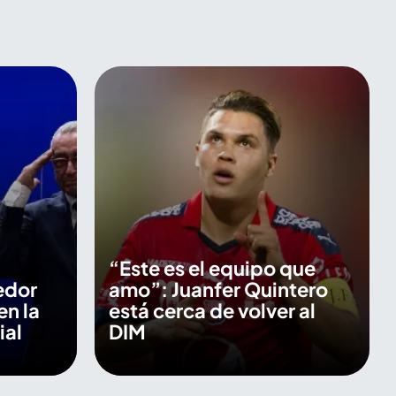
“Este es el equipo que
edor
amo”: Juanfer Quintero
en la
está cerca de volver al
ial
DIM