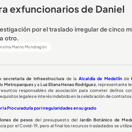
a exfuncionarios de Daniel
stigación por el traslado irregular de cinco mi
a otro.
ristina Marino Mondragón
ex
secretaria de Infraestructura
de la
Alcaldía de Medellín
de
 de
Metroparques
y a
Luz Eliana Henao Rodríguez
, representante le
presuntos responsables de asociación para cometer delitos con
equisitos legales e interés indebido en la celebración de contratos
la Procuraduría por irregularidades en su grado
lones de pesos
del presupuesto del
Jardín Botánico de Mede
 por el Covid-19, pero al final los recursos trasladados se utiliz