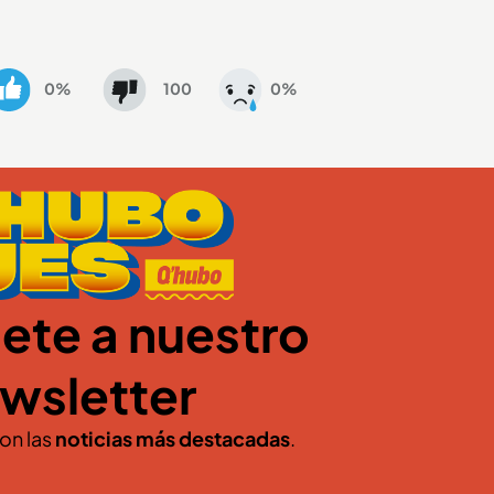
0%
100
0%
ete a nuestro
wsletter
con las
noticias más destacadas
.