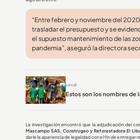
“Entre febrero y noviembre del 2020,
trasladar el presupuesto y se evidenc
el supuesto mantenimiento de las zon
pandemia”, aseguró la directora secc
Local
Estos son los nombres de l
La investigación encontró que la adjudicación del co
Mascampo SAS, Construgeo y Reforestadora El Lib
darle la apariencia de legalidad con el fin de entregar 