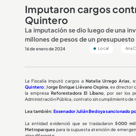
Imputaron cargos contr
Quintero
La imputación se dio luego de una inve
millones de pesos de un presupuesto 
16 de enero de 2024
Local
Ana C
La Fiscalía imputó cargos a
Natalia Urrego Arias
, 
Quintero
;
Jorge Enrique Liévano Ospina
, ex director
la empresa
Reforestadora El Líbano
, por ser los 
Administración Pública, contrato sin cumplimiento de r
Lea también:
Exsenador Julián Bedoya sancionado por 
La entidad evidenció que se trasladaron
5000 mil
Metroparques
para la supuesta atención de emergencia
algo diferente.