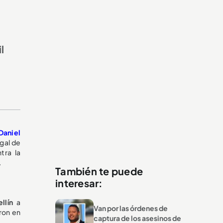
l
Daniel
gal de
tra la
.
También te puede
interesar:
llín
a
Van por las órdenes de
aron en
captura de los asesinos de