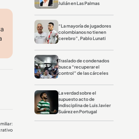
Julián en Las Palmas
“La mayoría de jugadores
ra
colombianos no tienen
a
cerebro”, Pablo Lunati
Traslado de condenados
busca “recuperar el
control” de las cárceles
La verdad sobre el
supuesto acto de
indisciplina de Luis Javier
Suárez en Portugal
iliar:
rativo