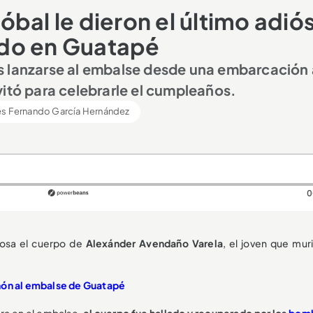
bal le dieron el último adiós
ado en Guatapé
s lanzarse al embalse desde una embarcación 
vitó para celebrarle el cumpleaños.
s Fernando García Hernández
0
osa el cuerpo de
Alexánder Avendaño Varela
, el joven que mur
chón al embalse de Guatapé
ra en el embalse,
el cuerpo fue hallado y recuperado por los
bom