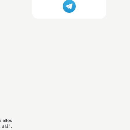
 ellos
allá”,