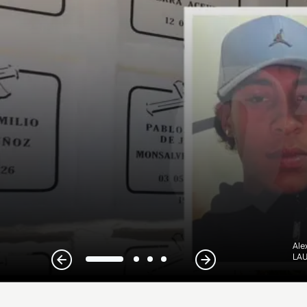
Ale
LAU
1
2
3
4