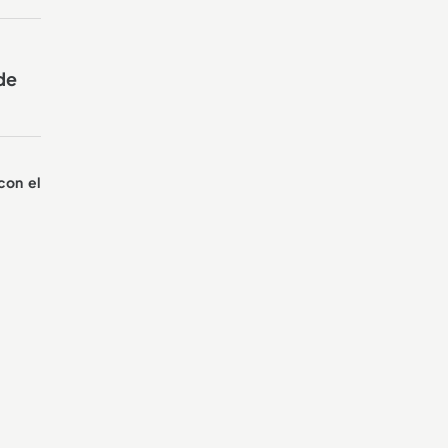
de
con el