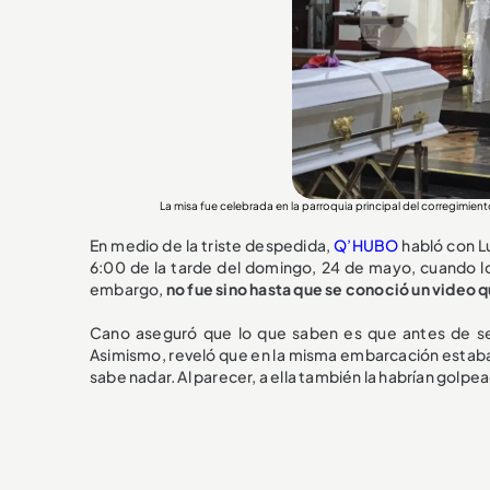
La misa fue celebrada en la parroquia principal del corregim
En medio de la triste despedida,
Q’HUBO
habló con L
6:00 de la tarde del domingo, 24 de mayo, cuando los 
embargo,
no fue sino hasta que se conoció un video q
Cano aseguró que lo que saben es que antes de s
Asimismo, reveló que en la misma embarcación estaba u
sabe nadar. Al parecer, a ella también la habrían golpe