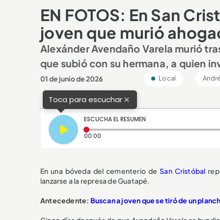
EN FOTOS: En San Cristó
joven que murió ahog
Alexánder Avendaño Varela murió tra
que subió con su hermana, a quien in
01 de junio de 2026
Local
André
×
Toca para escuchar
ESCUCHA EL RESUMEN
Tiempo transcurrido: 0 segundos
00:00
En una bóveda del cementerio de
San Cristóbal
rep
lanzarse a la represa de Guatapé.
Antecedente:
Buscan a joven que se tiró de un plan
Cinco días después de que Avendaño Varela se hundie