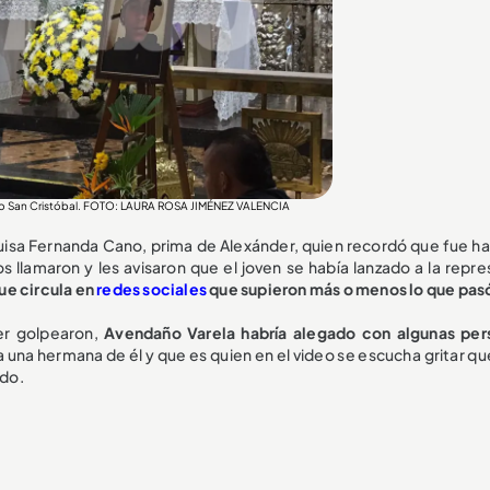
iento San Cristóbal. FOTO: LAURA ROSA JIMÉNEZ VALENCIA
uisa Fernanda Cano, prima de Alexánder, quien recordó que fue hac
llamaron y les avisaron que el joven se había lanzado a la repres
ue circula en
redes sociales
que supieron más o menos lo que pas
er golpearon,
Avendaño Varela habría alegado con algunas per
na hermana de él y que es quien en el video se escucha gritar que
ado.