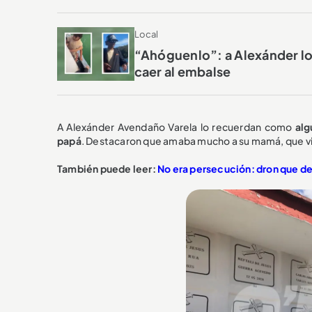
Local
“Ahóguenlo”: a Alexánder lo
caer al embalse
A Alexánder Avendaño Varela lo recuerdan como
alg
papá
. Destacaron que amaba mucho a su mamá, que vi
También puede leer:
No era persecución: dron que de