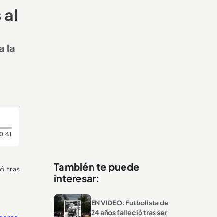
 al
a la
Duración: 41 segundos
0:41
También te puede
ió tras
interesar:
EN VIDEO: Futbolista de
24 años falleció tras ser
beros
.