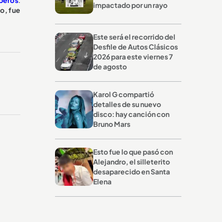
impactado por un rayo
io, fue
Este será el recorrido del
Desfile de Autos Clásicos
2026 para este viernes 7
de agosto
Karol G compartió
detalles de su nuevo
disco: hay canción con
Bruno Mars
Esto fue lo que pasó con
Alejandro, el silleterito
desaparecido en Santa
Elena