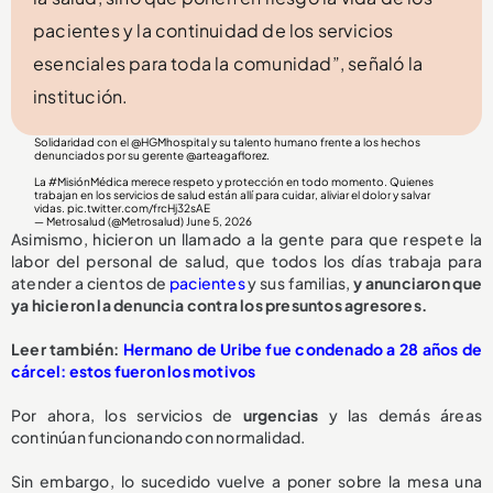
pacientes y la continuidad de los servicios
esenciales para toda la comunidad”, señaló la
institución.
Solidaridad con el
@HGMhospital
y su talento humano frente a los hechos
denunciados por su gerente
@arteagaflorez
.
La
#MisiónMédica
merece respeto y protección en todo momento. Quienes
trabajan en los servicios de salud están allí para cuidar, aliviar el dolor y salvar
vidas.
pic.twitter.com/frcHj32sAE
— Metrosalud (@Metrosalud)
June 5, 2026
Asimismo, hicieron un llamado a la gente para que respete la
labor del personal de salud, que todos los días trabaja para
atender a cientos de
pacientes
y sus familias,
y anunciaron que
ya hicieron la denuncia contra los presuntos agresores.
Leer también:
Hermano de Uribe fue condenado a 28 años de
cárcel: estos fueron los motivos
Por ahora, los servicios de
urgencias
y las demás áreas
continúan funcionando con normalidad.
Sin embargo, lo sucedido vuelve a poner sobre la mesa una