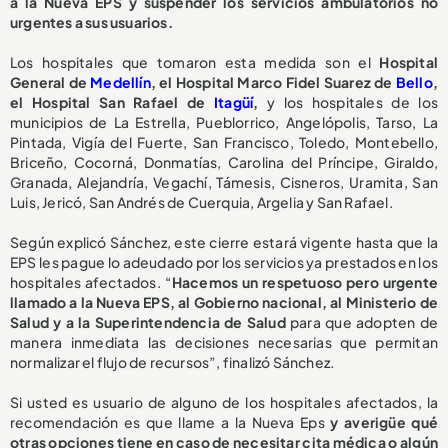
a la Nueva EPS y suspender los servicios ambulatorios no
urgentes a sus usuarios.
Los hospitales que tomaron esta medida son el
Hospital
General de
Medellín
, el Hospital Marco Fidel Suarez de
Bello
,
el Hospital San Rafael de
Itagüí
,
y los hospitales de los
municipios de La Estrella, Pueblorrico, Angelópolis, Tarso, La
Pintada, Vigía del Fuerte, San Francisco, Toledo, Montebello,
Briceño, Cocorná, Donmatías, Carolina del Príncipe, Giraldo,
Granada, Alejandría, Vegachí, Támesis, Cisneros, Uramita, San
Luis, Jericó, San Andrés de Cuerquia, Argelia y San Rafael.
Según explicó Sánchez, este cierre estará vigente hasta que la
EPS les pague lo adeudado por los servicios ya prestados en los
hospitales afectados. “
Hacemos un respetuoso pero urgente
llamado a la Nueva EPS, al Gobierno nacional, al Ministerio de
Salud y a la Superintendencia de Salud
para que adopten de
manera inmediata las decisiones necesarias que permitan
normalizar el flujo de recursos”, finalizó Sánchez.
Si usted es usuario de alguno de los hospitales afectados, la
recomendación es que llame a la Nueva Eps
y averigüe qué
otras opciones tiene en caso de necesitar cita médica o algún