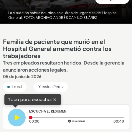
La situación habría ocurrido en el área de urgencias del Hospital
General. FOTO: ARCHIVO ANDRÉS CAMILO SUÁREZ
Familia de paciente que murió en el
Hospital General arremetió contra los
trabajadores
Tres empleados resultaron heridos. Desde la gerencia
anunciaron acciones legales.
05 de junio de 2026
Local
Yessica Pérez
×
Toca para escuchar
ESCUCHA EL RESUMEN
Tiempo transcurrido: 0 segundos
Dura
00:00
00:49