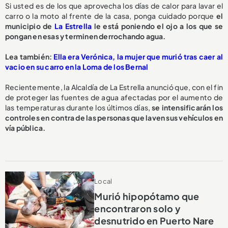
Si usted es de los que aprovecha los días de calor para lavar el
carro o la moto al frente de la casa, ponga cuidado porque
el
municipio de
La Estrella
le está poniendo el ojo a los que se
pongan en esas y terminen derrochando agua.
L
ea también:
Ella era Verónica, la mujer que murió tras caer al
vacio en su carro en la Loma de los Bernal
Recientemente, la Alcaldía de La Estrella anunció que, con el fin
de proteger las fuentes de agua afectadas por el aumento de
las temperaturas durante los últimos días,
se intensificarán los
controles en contra de las personas que laven sus vehículos en
vía pública.
Local
Murió hipopótamo que
encontraron solo y
desnutrido en Puerto Nare