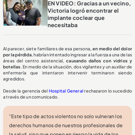
EN VIDEO: Gracias a un vecino,
Victoria logró encontrar el
implante coclear que
necesitaba
Al parecer, siete familiares de esa persona
, en medio del dolor
por la pérdida
, habrían intentado ingresar a la fuerza a una de las
áreas del centro asistencial,
causando daños con vidrios y
botellas
. En medio de la situación, dos vigilantes y un auxiliar de
enfermería que intentaron intervenir terminaron siendo
agredidos.
Desde la gerencia del
Hospital General
rechazaron lo sucedido
a través de un comunicado.
“Este tipo de actos violentos no solo vulneran los
derechos humanos de nuestros profesionales de
la salud, sino que ponen en riesgo la vida de los