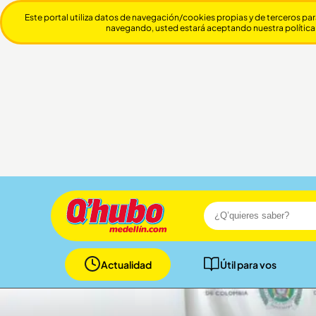
Este portal utiliza datos de navegación/cookies propias y de terceros par
navegando, usted estará aceptando nuestra política
Actualidad
Útil para vos