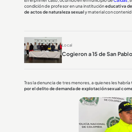
condición de profesor en una institución
educativa de
de actos de naturaleza sexual
y material con contenid
Local
Cogieron a 15 de San Pablo
Tras la denuncia de tres menores, a quienes les habría
por el delito de demanda de explotación sexual come