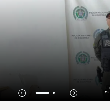
ES
ME
1
2