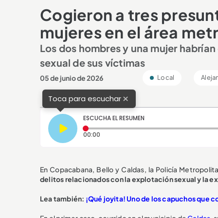
Cogieron a tres presu
mujeres en el área met
Los dos hombres y una mujer habrían
sexual de sus víctimas
05 de junio de 2026
Local
Aleja
×
Toca para escuchar
ESCUCHA EL RESUMEN
Tiempo transcurrido: 0 segundos
00:00
En Copacabana, Bello y Caldas, la Policía Metropoli
delitos relacionados con la explotación sexual y la e
L
ea también:
¡Qué joyita! Uno de los capuchos que co
En el primer caso, ocurrido en el municipio de
Caldas
, 