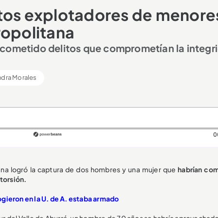
ntos explotadores de menore
ropolitana
 cometido delitos que comprometían la integr
ndra Morales
0
tana logró la captura de dos hombres y una mujer que
habrían co
xtorsión.
gieron en la U. de A. estaba armado
sur del Valle de Aburrá, un hombre de 70 años se habría aprovechad