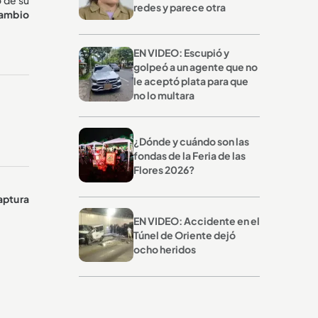
redes y parece otra
cambio
EN VIDEO: Escupió y
golpeó a un agente que no
le aceptó plata para que
no lo multara
¿Dónde y cuándo son las
fondas de la Feria de las
Flores 2026?
aptura
EN VIDEO: Accidente en el
Túnel de Oriente dejó
ocho heridos