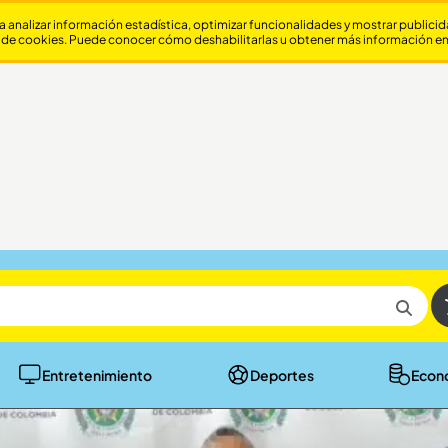
a analizar información estadística, optimizar funcionalidades y mostrar publici
 de cookies. Puede conocer cómo deshabilitarlas u obtener más información e
Entretenimiento
Deportes
Econ