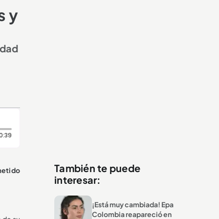
s y
idad
Duración: 39 segundos
0:39
También te puede
metido
interesar:
¡Está muy cambiada! Epa
Colombia reapareció en
o de su