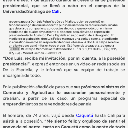
presidencial, que se llevó a cabo en el campus de la
Universidad Santiago de
Cali
.
@queridapatria
Don Luis Felipe Yagüe de 74 años, quien se convirtió en
tendencia luego de que un docente publicara un video en el que le comunicaba
que dejaría de comprarle sus productos debido a que no votó por el mismo
candidato del cual es simpatizante el docente, será el invitado especial del
presidente electo Abelardo De La Espriella en su posesión del 7 de agosto. En
medio de la grabación, don Luis Felipe mantuvo una actitud serena, atendiendo
los cuestionamientos sin responder de forma ofensiva. A don Luis Felipe se le fue
un cliente pero ganó miles en todo el país. 🤗
#florencia
#caqueta_colombia
🇨🇴🇨🇴
#luisfelipe
#comerciante
#vendedor
♬ 「リラックスBGM」川音と空気
重なる刻 - Moonlit Garden - Relax BGM
“Don Luis, reciba mi invitación, por mi cuenta, a la posesión
presidencial”
, expresó entonces en un video en redes sociales
De la Espriella, y le informó que su equipo de trabajo se
encargaría de todo.
En la publicación añadió de paso que
sus próximos ministros de
Comercio y Agricultura lo asesorarían personalmente
y
crearían, a partir de su caso, un programa especial de
emprendimientos para vendedores de panela.
El hombre, de 74 años, viajó desde
Caquetá
hasta Cali para
asistir a la posesión.
“Me siento feliz y orgulloso de sentir el
apoyo de mi gente, tanto en Caquetá como la gente de todo