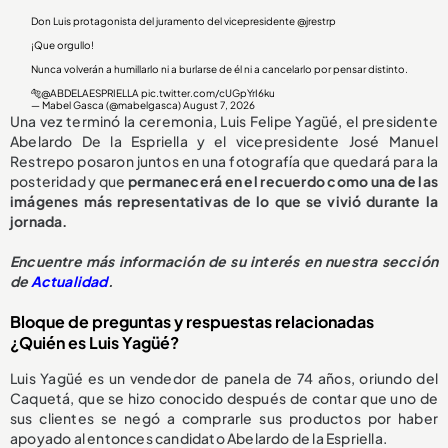
Don Luis protagonista del juramento del vicepresidente
@jrestrp
¡Que orgullo!
Nunca volverán a humillarlo ni a burlarse de él ni a cancelarlo por pensar distinto.
🐅
@ABDELAESPRIELLA
pic.twitter.com/cUGpYrI6ku
— Mabel Gasca (@mabelgasca)
August 7, 2026
Una vez terminó la ceremonia, Luis Felipe Yagüé, el presidente
Abelardo De la Espriella y el vicepresidente José Manuel
Restrepo posaron juntos en una fotografía que quedará para la
posteridad y que
permanecerá en el recuerdo como una de las
imágenes más representativas de lo que se vivió durante la
jornada.
Encuentre más información de su interés en nuestra sección
de
Actualidad
.
Bloque de preguntas y respuestas relacionadas
¿Quién es Luis Yagüé?
Luis Yagüé es un vendedor de panela de 74 años, oriundo del
Caquetá, que se hizo conocido después de contar que uno de
sus clientes se negó a comprarle sus productos por haber
apoyado al entonces candidato Abelardo de la Espriella.