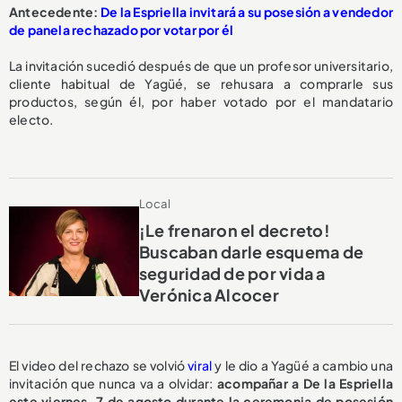
Antecedente:
De la Espriella invitará a su posesión a vendedor
de panela rechazado por votar por él
La invitación sucedió después de que un profesor universitario,
cliente habitual de Yagüé, se rehusara a comprarle sus
productos, según él, por haber votado por el mandatario
electo.
Local
¡Le frenaron el decreto!
Buscaban darle esquema de
seguridad de por vida a
Verónica Alcocer
El video del rechazo se volvió
viral
y le dio a Yagüé a cambio una
invitación que nunca va a olvidar:
acompañar a De la Espriella
este viernes, 7 de agosto durante la ceremonia de posesión