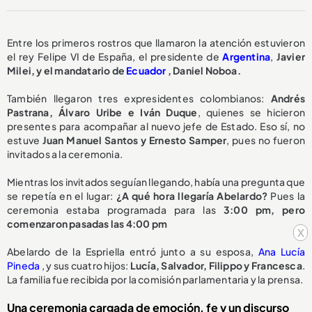
Entre los primeros rostros que llamaron la atención estuvieron
el rey Felipe VI de España, el presidente de
Argentina
,
Javier
Milei, y el mandatario de
Ecuador
, Daniel Noboa.
También llegaron tres expresidentes colombianos:
Andrés
Pastrana, Álvaro Uribe e Iván Duque
, quienes se hicieron
presentes para acompañar al nuevo jefe de Estado. Eso sí, no
estuve
Juan Manuel Santos y Ernesto Samper
, pues no fueron
invitados a la ceremonia.
Mientras los invitados seguían llegando, había una pregunta que
se repetía en el lugar:
¿A qué hora llegaría Abelardo?
Pues la
ceremonia estaba programada para las
3:00 pm, pero
comenzaron pasadas las 4:00 pm
x
Abelardo de la Espriella entró junto a su esposa,
Ana Lucía
Pineda
, y sus cuatro hijos:
Lucía, Salvador, Filippo y Francesca
.
La familia fue recibida por la comisión parlamentaria y la prensa.
Una ceremonia cargada de emoción, fe y un discurso