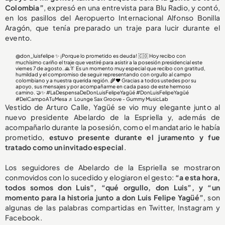
Colombia”
, expresó en una entrevista para Blu Radio, y contó,
en los pasillos del Aeropuerto Internacional Alfonso Bonilla
Aragón, que tenía preparado un traje para lucir durante el
evento.
@don_luisfelipe
✨ ¡Porque lo prometido es deuda! 🇨🇴 Hoy recibo con
muchísimo cariño el traje que vestiré para asistir a la posesión presidencial este
viernes 7 de agosto. 🙏👔 Es un momento muy especial que recibo con gratitud,
humildad y el compromiso de seguir representando con orgullo al campo
colombiano y a nuestra querida región. 🌾❤️ Gracias a todos ustedes por su
apoyo, sus mensajes y por acompañarme en cada paso de este hermoso
camino. 🤝✨
#LaDespensaDeDonLuisFelipeYagüé
#DonLuisFelipeYagüé
#DelCampoATuMesa
♬ Lounge Sax Groove - Gummy MusicLab
Vestido de Arturo Calle, Yagüé se vio muy elegante junto al
nuevo presidente Abelardo de la Espriella y, además de
acompañarlo durante la posesión, como el mandatario le había
prometido,
estuvo presente durante el juramento y
fue
tratado como un invitado especial
.
Los seguidores de Abelardo de la Espriella se mostraron
conmovidos con lo sucedido y elogiaron el gesto:
“a esta hora,
todos somos don Luis”, “qué orgullo, don Luis”, y “un
momento para la historia junto a don Luis Felipe Yagüé”
, son
algunas de las palabras compartidas en Twitter, Instagram y
Facebook.