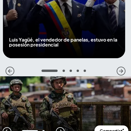
Luis Yagüé, el vendedor de panelas, estuvo en la
posesión presidencial
1
2
3
4
5
Compartir