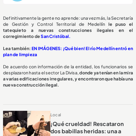
Definitivamente la gente no aprende: una vez más, la Secretaría
de Gestión y Control Territorial de Medellín
le puso el
tatequieto a nuevas construcciones ilegales en el
corregimiento de
San Cristóbal.
L
ea también:
EN IMÁGENES: ¡Qué bien! El río Medellín entró en
plan de limpieza
De acuerdo con información de la entidad, los funcionarios se
desplazaron hasta el sector La Divisa,
donde ya tenían en la mira
a varias edificaciones irregulares, y encontraron que había una
nueva construcción ilegal.
Local
¡Qué crueldad! Rescataron
dos babillas heridas: una a