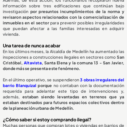
Además, de esta acción, los funcionarios recopilaron nueva
información sobre tres edificaciones que continúan bajo
investigación
por presuntos incumplimientos de la norma y
revisaron aspectos relacionados con la comercialización de
inmuebles en el sector
para prevenir posibles irregularidades
que puedan afectar a las familias interesadas en adquirir
vivienda.
Una tarea de nunca acabar
En los últimos meses, la Alcaldía de Medellín ha aumentado las
inspecciones a construcciones ilegales en sectores como
San
Cristóbal,
Altavista
, Santa Elena y la comuna 13 - San Javier,
donde más se presenta este fenómeno.
En el último operativo, se suspendieron
3 obras irregulares del
barrio Blanquizal
porque
no contaban con la documentación
requerida para adelantar este tipo de intervenciones y,
además,
estaban siendo levantadas en terrenos que ya
estaban destinados para futuros espacios colectivos dentro
de la planeación urbana de Medellín.
¿Cómo saber si estoy comprando ilegal?
Muchas personas que compran lotes o viviendas en barrios de