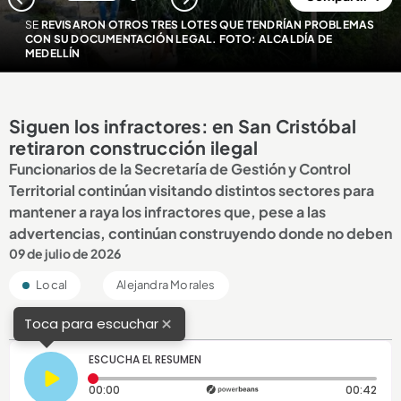
1
2
SE
REVISARON OTROS TRES LOTES QUE TENDRÍAN PROBLEMAS
CON SU DOCUMENTACIÓN LEGAL. FOTO: ALCALDÍA DE
MEDELLÍN
Siguen los infractores: en San Cristóbal
retiraron construcción ilegal
Funcionarios de la Secretaría de Gestión y Control
Territorial continúan visitando distintos sectores para
mantener a raya los infractores que, pese a las
advertencias, continúan construyendo donde no deben
09 de julio de 2026
Local
Alejandra Morales
×
Toca para escuchar
ESCUCHA EL RESUMEN
Tiempo transcurrido: 0 segundos
Dura
00:00
00:42