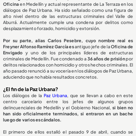
Oficina
en Medellín y actual representante de La Terraza en los
diálogos de Paz Urbana. Ha sido señalado como una figura de
alto nivel dentro de las estructuras criminales del Valle de
Aburrá. Actualmente cumple una condena por delitos como
desplazamiento forzado, homicidio y extorsión.
Por su parte, alias Carlos Pesebre, cuyo nombre real es
Freyner Alfonso Ramírez García es
antiguo jefe de la
Oficina de
Envigado
y uno de los principales líderes de estructuras
criminales de Medellín. Fue condenado a
36 años de prisión
por
delitos relacionados con homicidio y otros hechos criminales. El
año pasado renunció a su vocería en los diálogos de Paz Urbana,
aduciendo que no había resultados concretos.
¿El fin de la Paz Urbana?
Los diálogos de la
Paz Urbana
, que se llevan a cabo en este
centro carcelario entre los jefes de algunos grupos
delincuenciales de Medellín y el Gobierno Nacional,
si bien no
han sido oficialmente terminados, si entraron en un bache
luego de varios escándalos.
El primero de ellos estalló el pasado 9 de abril, cuando se