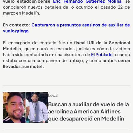
vuelo estadounidense
Eric Fernando Gutiérrez Molina
, se
conocieron nuevos detalles de lo ocurrido el pasado 22 de
marzo en Medellín.
En contexto:
Capturaron a presuntos asesinos de auxiliar de
vuelo gringo
El encargado de contarlo fue un
fiscal URI de la Seccional
Medellín,
quien narró en estrados judiciales cómo la víctima
había sido contactada en una discoteca de
El Poblado
, cuando
estaba con una compañera de trabajo, y cómo ambos
ueron
llevados a un motel.
Local
Buscan a auxiliar de vuelo de la
aerolínea American Airlines
que desapareció en Medellín