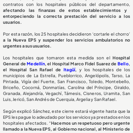
contratos con los hospitales públicos del departamento,
afectando las finanzas de estos establecimientos y
entorpeciendo la correcta prestación del servicio a los
usuarios.
Por esta razón, los 25 hospitales decidieron ‘cortarle el chorro’
a la Nueva EPS y suspender los servicios ambulatorios no
urgentes a sus usuarios.
Los hospitales que tomaron esta medida son el
Hospital
General de
Medellín
, el Hospital Marco Fidel Suarez de
Bello
,
el Hospital San Rafael de
Itagüí
,
y los hospitales de los
municipios de La Estrella, Pueblorrico, Angelópolis, Tarso, La
Pintada, Vigía del Fuerte, San Francisco, Toledo, Montebello,
Briceño, Cocorná, Donmatías, Carolina del Príncipe, Giraldo,
Granada, Alejandría, Vegachí, Támesis, Cisneros, Uramita, San
Luis, Jericó, San Andrés de Cuerquia, Argelia y San Rafael.
Según explicó Sánchez, este cierre estará vigente hasta que la
EPS les pague lo adeudado por los servicios ya prestados en los
hospitales afectados. “
Hacemos un respetuoso pero urgente
llamado a la Nueva EPS, al Gobierno nacional, al Ministerio de