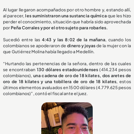
Al lugar llegaron acompañados por otro hombre y, estando allí,
al parecer,
les suministraron una sustancia química
que les hizo
perder el conocimiento, situación que habría sido aprovechada
por
Peña Corrales y por el otro sujeto para robarles.
Sucedió entre las
4:43 y las 8:02 de la mañana
, cuando los
colombianos se apoderaron de
dinero y joyas
de la mujer con la
que Gutiérrez Molina había llegado a Medellín.
“Hurtando las pertenencias de la señora, dentro de las cuales
se encontraban
130 dólares estadounidenses
(414.234 pesos
colombianos),
una cadena de oro de 18 kilates, dos aretes de
oro de 18 kilates y una tobillera de oro de 18 kilates
, estos
últimos elementos avaluados en 1500 dólares (4.779.625 pesos
colombianos)”, contó el fiscal ante el juez.