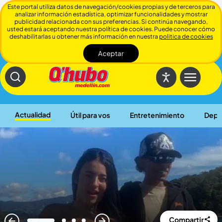
Este portal utiliza datos de navegación/cookies propias y de terceros para
analizar información estadística, optimizar funcionalidades y mostrar
publicidad relacionada con sus preferencias. Si continúa navegando,
usted estará aceptando nuestra política de cookies. Puede conocer cómo
deshabilitarlas u obtener más información en nuestra
politica de cookies
Aceptar
Cerrar
Actualidad
Útil para vos
Entretenimiento
Depo
Compartir