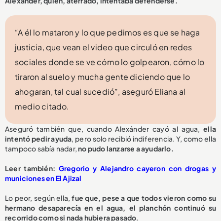
Alexánder, quien, aterrado, intentaba defenderse.
“A él lo mataron y lo que pedimos es que se haga
justicia, que vean el video que circuló en redes
sociales donde se ve cómo lo golpearon, cómo lo
tiraron al suelo y mucha gente diciendo que lo
ahogaran, tal cual sucedió”, aseguró Eliana al
medio citado.
Aseguró también que, cuando Alexánder cayó al agua,
ella
intentó pedir ayuda
, pero solo recibió indiferencia. Y, como ella
tampoco sabía nadar,
no pudo lanzarse a ayudarlo.
Leer también:
Gregorio y Alejandro cayeron con drogas y
municiones en El Ajizal
Lo peor, según ella,
fue que, pese a que todos vieron como su
hermano desaparecía en el agua, el planchón continuó su
recorrido como si nada hubiera pasado
.