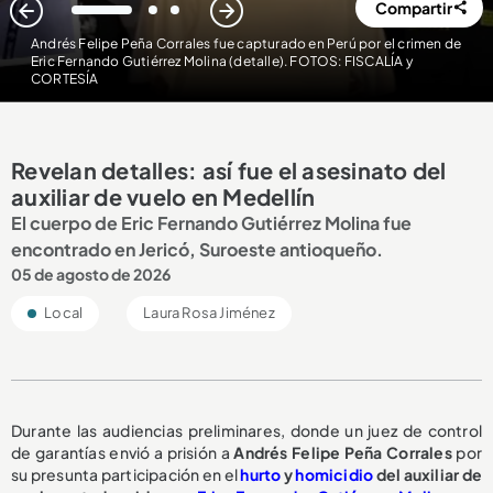
Compartir
1
2
3
Andrés Felipe Peña Corrales fue capturado en Perú por el crimen de
Eric Fernando Gutiérrez Molina (detalle). FOTOS: FISCALÍA y
CORTESÍA
Revelan detalles: así fue el asesinato del
auxiliar de vuelo en Medellín
El cuerpo de Eric Fernando Gutiérrez Molina fue
encontrado en Jericó, Suroeste antioqueño.
05 de agosto de 2026
Local
Laura Rosa Jiménez
Durante las audiencias preliminares, donde un juez de control
de garantías envió a prisión a
Andrés Felipe Peña Corrales
por
su presunta participación en el
hurto
y
homicidio
del auxiliar de