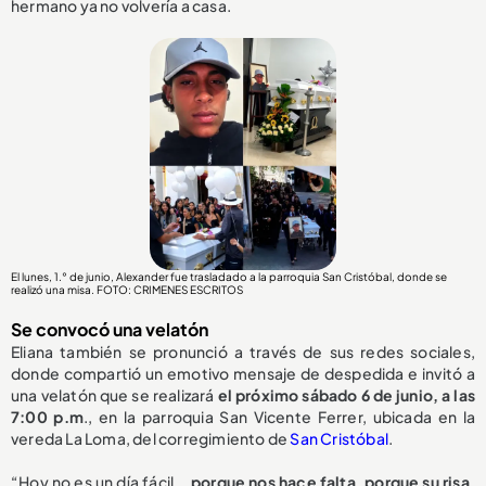
hermano ya no volvería a casa.
El lunes, 1.° de junio, Alexander fue trasladado a la parroquia San Cristóbal, donde se
realizó una misa
. FOTO: CRIMENES ESCRITOS
Se convocó una velatón
Eliana también se pronunció a través de sus redes sociales,
donde compartió un emotivo mensaje de despedida e invitó a
una velatón que se realizará
el próximo sábado 6 de junio, a las
7:00 p.m
., en la parroquia San Vicente Ferrer, ubicada en la
vereda La Loma, del corregimiento de
San Cristóbal
.
“Hoy no es un día fácil...
porque nos hace falta, porque su risa,