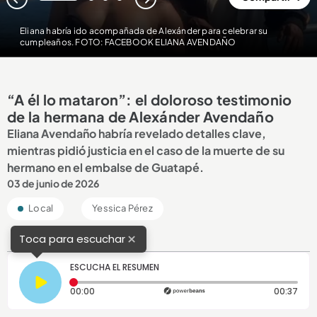
1
2
3
4
Eliana habría ido acompañada de Alexánder para celebrar su
cumpleaños. FOTO: FACEBOOK ELIANA AVENDAÑO
“A él lo mataron”: el doloroso testimonio
de la hermana de Alexánder Avendaño
Eliana Avendaño habría revelado detalles clave,
mientras pidió justicia en el caso de la muerte de su
hermano en el embalse de Guatapé.
03 de junio de 2026
Local
Yessica Pérez
×
Toca para escuchar
ESCUCHA EL RESUMEN
Tiempo transcurrido: 0 segundos
Dura
00:00
00:37