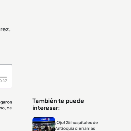
rez,
Duración: 37 segundos
0:37
También te puede
egaron
interesar:
aso, de
¡Ojo! 25 hospitales de
Antioquia cierran las