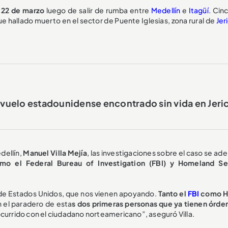
 22 de marzo
luego de salir de rumba entre
Medellín
e
Itagüí
. Cin
e hallado muerto en el sector de Puente Iglesias, zona rural de
Jer
e vuelo estadounidense encontrado sin vida en Jeri
dellín,
Manuel Villa Mejía
, las investigaciones sobre el caso se ad
mo el Federal Bureau of Investigation (FBI) y Homeland Se
 de Estados Unidos, que nos vienen apoyando.
Tanto el
FBI
como H
 el paradero de esta
s dos primeras personas que ya tienen órde
ocurrido con el ciudadano norteamericano”, aseguró Villa.