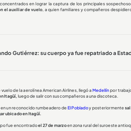
n concentrados en lograr la captura de los principales sospechoso
n el auxiliar de vuelo
, a quien familiares y compañeros despidier
ndo Gutiérrez: su cuerpo ya fue repatriado a Esta
 vuelo de la aerolínea American Airlines, llegó a
Medellín
por trabaj
n Itagüí,
luego de salir con sus compañeros a una discoteca.
o en un reconocido rumbeadero de
El Poblado
y posteriormente
sal
gar ubicado en Itagüí.
erpo fue encontrado
el 27 de marzo
en zona rural del suroeste antio