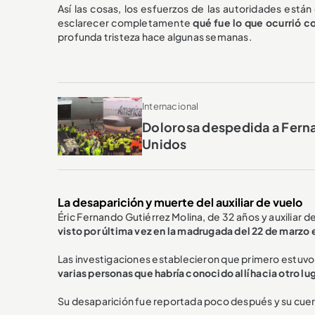
Así las cosas, los esfuerzos de las autoridades está
esclarecer completamente
qué fue lo que ocurrió co
profunda tristeza hace algunas semanas.
Internacional
Dolorosa despedida a Ferna
Unidos
La desaparición y muerte del auxiliar de vuelo
Éric Fernando Gutiérrez Molina, de 32 años y auxiliar de
visto por última vez en la madrugada del 22 de marzo e
Las investigaciones establecieron que primero estuv
varias personas que habría conocido allí hacia otro lu
Su desaparición fue reportada poco después y su cu