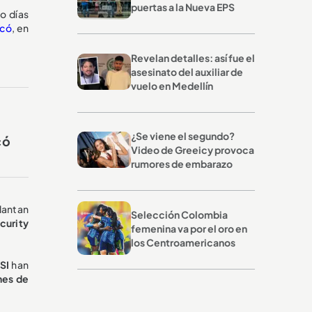
puertas a la Nueva EPS
co días
icó
, en
Revelan detalles: así fue el
asesinato del auxiliar de
vuelo en Medellín
¿Se viene el segundo?
có
Video de Greeicy provoca
rumores de embarazo
elantan
Selección Colombia
curity
femenina va por el oro en
los Centroamericanos
SI
han
nes de