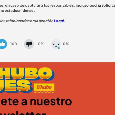
e, en caso de capturar a los responsables
, incluso podría solicit
ano estadounidense.
ulos relacionados en la sección
Local.
100
0%
0%
ete a nuestro