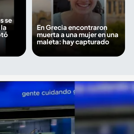
s se
 la
En Grecia encontraron
ptó
muerta a una mujer en una
maleta: hay capturado