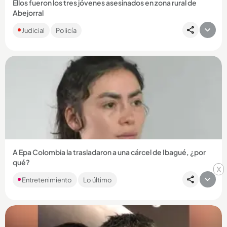
Ellos fueron los tres jóvenes asesinados en zona rural de
Abejorral
Habían salido de sus casas en dos motocicletas que no han
Judicial
Policía
sido encontradas por las autoridades. Los ubicaron cerca de
una...
Compartir Noticia
A Epa Colombia la trasladaron a una cárcel de Ibagué, ¿por
qué?
x
La decisión se produjo en medio de las primeras medidas
Entretenimiento
Lo último
adoptadas por el nuevo Gobierno del presidente de
Abelardo de la...