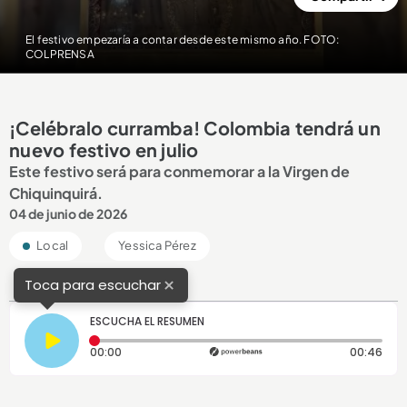
El festivo empezaría a contar desde este mismo año. FOTO:
COLPRENSA
¡Celébralo curramba! Colombia tendrá un
nuevo festivo en julio
Este festivo será para conmemorar a la Virgen de
Chiquinquirá.
04 de junio de 2026
Local
Yessica Pérez
×
Toca para escuchar
ESCUCHA EL RESUMEN
Tiempo transcurrido: 0 segundos
Dura
00:00
00:46