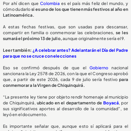
Por ahí dicen que
Colombia
es el país más feliz del mundo, y
cómo dudarlo
si es uno de los que tienen más festivos al año en
Latinoamérica.
A estas fechas festivas, que son usadas para descansar,
compartir en familia o conmemorar las celebraciones,
se les
sumará el próximo 13 de julio,
aunque originalmente sería el 9.
Leer también:
¿A celebrar antes? Adelantarán el Día del Padre
para que no se cruce con elecciones
Eso se confirmó después de que el
Gobierno
nacional
sancionara la Ley 2578 de 2026, con la que el Congreso aprobó
que, a partir de este 2026, cada 9 de julio sería festivo
para
conmemorar a la Virgen de Chiquinquirá.
“La presente ley tiene por objeto rendir homenaje al municipio
de Chiquinquirá,
ubicado en el departamento de
Boyacá
, por
sus significativos aportes al desarrollo de la comunidad”, se
leyó en el documento.
Es importante señalar que, aunque esto sí aplicará para el