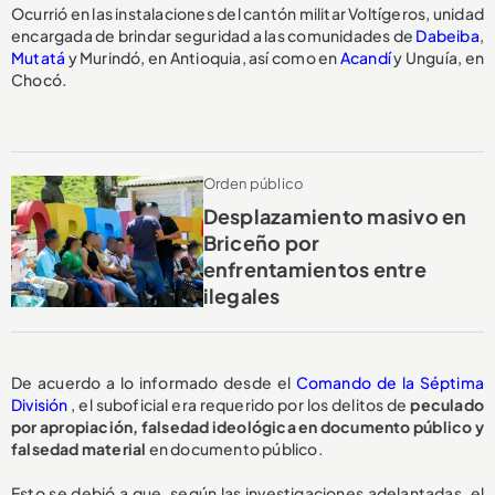
Ocurrió en las instalaciones del cantón militar Voltígeros, unidad
encargada de brindar seguridad a las comunidades de
Dabeiba
,
Mutatá
y Murindó, en Antioquia, así como en
Acandí
y Unguía, en
Chocó.
Orden público
Desplazamiento masivo en
Briceño por
enfrentamientos entre
ilegales
De acuerdo a lo informado desde el
Comando de la Séptima
División
, el suboficial era requerido por los delitos de
peculado
por apropiación, falsedad ideológica en documento público y
falsedad material
en documento público.
Esto se debió a que, según las investigaciones adelantadas, el