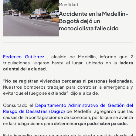
Movilidad
Accidente en la Medellín-
Bogotá dejó un
motociclista fallecido
Federico Gutiérrez
, alcalde de Medellín, informó que 2
tripulaciones llegaron hasta el lugar, ubicado en la
ladera
oriental de la ciudad.
“
No se registran viviendas cercanas ni personas lesionadas
.
Nuestros bomberos trabajan para controlar la emergencia y
evitar que el fuego se extienda”, dijo el alcalde.
Consultado el
Departamento Administrativo de Gestión del
Riesgo de Desastres (Dagrd)
de Medellín, agregaron que las
causas de la conflagración se desconocen, por lo que se avanza
en las indagaciones para
determinar qué pudo haber pasado.
Este incendio ocurre en medio de la alerta emitida desde el