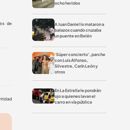
ocho heridos
des de
A Juan Daniel lo mataron a
balazos cuando cruzaba
un puente en Belén
‘Súper concierto’, parche
con Luis Alfonso,
Silvestre, Carín León y
otros
En La Estrella le pondrán
ojo a quienes lavan el
ntidad
carro en vía pública