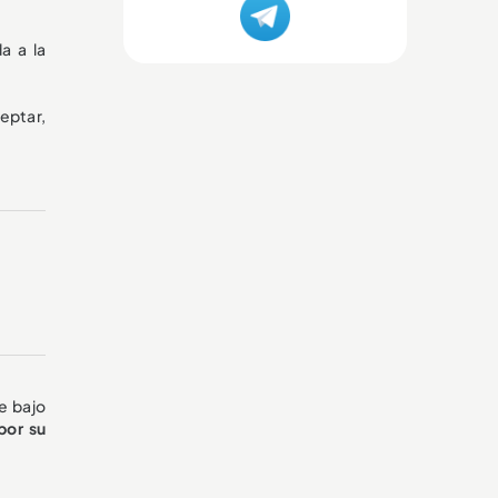
a a la
eptar,
se bajo
por su