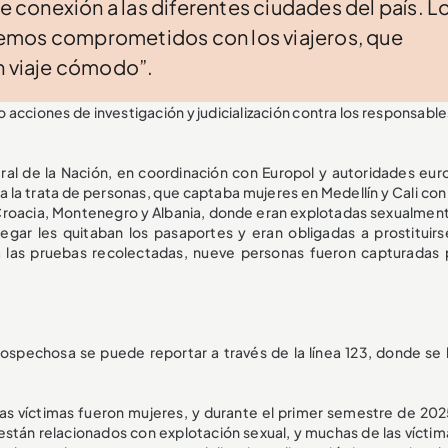
de conexión a las diferentes ciudades del país. L
emos comprometidos con los viajeros, que
n viaje cómodo”.
 acciones de investigación y judicialización contra los responsable
ral de la Nación, en coordinación con Europol y autoridades eur
 la trata de personas, que captaba mujeres en Medellín y Cali con 
, Croacia, Montenegro y Albania, donde eran explotadas sexualment
llegar les quitaban los pasaportes y eran obligadas a prostituirs
 las pruebas recolectadas, nueve personas fueron capturadas 
sospechosa se puede reportar a través de la línea 123, donde se 
las víctimas fueron mujeres, y durante el primer semestre de 202
stán relacionados con explotación sexual, y muchas de las víctim