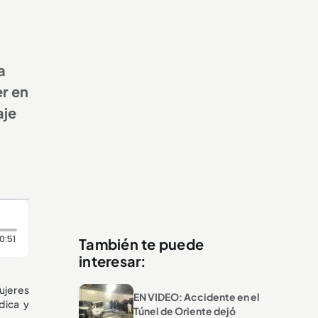
a
er en
aje
Duración: 51 segundos
0:51
También te puede
interesar:
ujeres
EN VIDEO: Accidente en el
dica y
Túnel de Oriente dejó