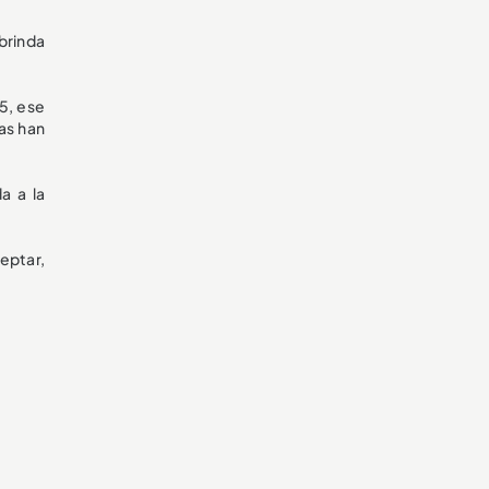
brinda
5, ese
as han
a a la
eptar,