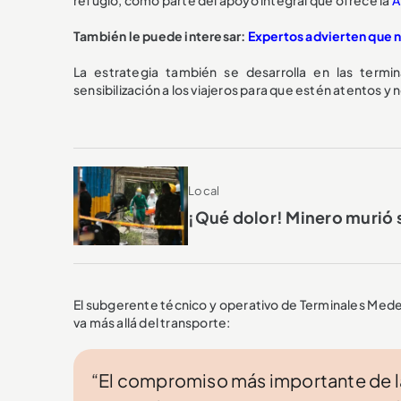
También le puede interesar:
Expertos advierten que 
La estrategia también se desarrolla en las termi
sensibilización a los viajeros para que estén atentos 
Local
¡Qué dolor! Minero murió s
El subgerente técnico y operativo de Terminales Mede
va más allá del transporte:
“El compromiso más importante de la