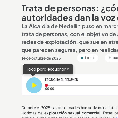
Trata de personas: ¿c
autoridades dan la voz 
La Alcaldía de Medellín puso en mar
trata de personas, con el objetivo de 
redes de explotación, que suelen atrae
que parecen seguras, pero en realid
14 de octubre de 2025
Local
Horac
×
Toca para escuchar
ESCUCHA EL RESUMEN
Tiempo transcurrido: 0 segundos
00:00
Durante el 2025, las autoridades han activado la ruta
víctimas de
explotación sexual comercial
. Estas p
refugio, como parte del apoyo integral que ofrece la
A