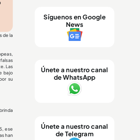
o
Síguenos en Google
News
s de la
opeas,
falsas
e. Las
Únete a nuestro canal
e bajo
de WhatsApp
por su
brinda
Únete a nuestro canal
5, ese
de Telegram
as han