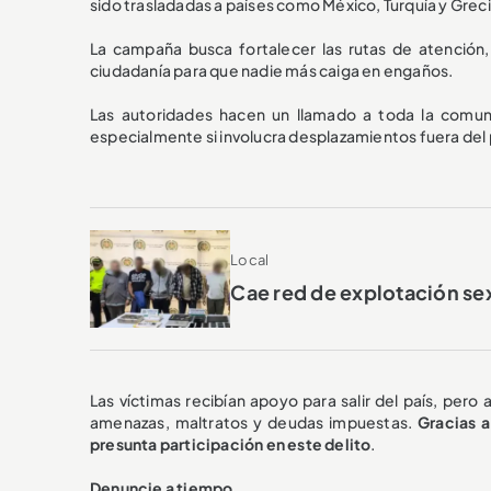
sido trasladadas a países como México, Turquía y Greci
La campaña busca fortalecer las rutas de atención, 
ciudadanía para que nadie más caiga en engaños.
Las autoridades hacen un llamado a toda la comunid
especialmente si involucra desplazamientos fuera del 
Local
Cae red de explotación sex
Las víctimas recibían apoyo para salir del país, pero 
amenazas, maltratos y deudas impuestas.
Gracias a
presunta participación en este delito
.
Denuncie a tiempo