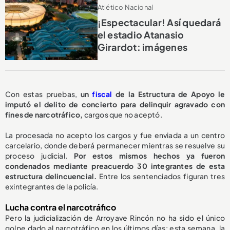
Atlético Nacional
¡Espectacular! Así quedará
el estadio Atanasio
Girardot: imágenes
Con estas pruebas,
un
fiscal
de la Estructura de Apoyo le
imputó el delito de concierto para delinquir agravado con
fines de narcotráfico,
cargos que no aceptó.
La procesada no acepto los cargos y fue enviada a un centro
carcelario, donde deberá permanecer mientras se resuelve su
proceso judicial.
Por estos mismos hechos ya fueron
condenados mediante preacuerdo 30 integrantes de esta
estructura delincuencial.
Entre los sentenciados figuran tres
exintegrantes de la policía.
Lucha contra el narcotráfico
Pero la judicialización de Arroyave Rincón no ha sido el único
golpe dado al narcotráfico en los últimos días: esta semana, la