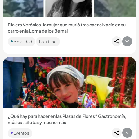
Ella era Verónica, la mujer que murió tras caer al vacío en su
carro en la Loma de los Bernal
La mujer habría perdido el control del vehículo cuando
Movilidad
Lo último
intentaba parquearlo en el tercer piso del conjunto
residencial en...
Compartir Noticia
¿Qué hay para hacer en las Plazas de Flores? Gastronomía,
música, silletas y mucho más
Eventos