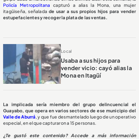
Policía Metropolitana
capturó a alias la Mona, una mujer
itagüiseña, señalada
de usar a sus propios hijos para vender
estupefacientes y recoger la plata de las ventas.
Local
Usaba a sus hijos para
vender vicio: cayó alias la
Mona en Itagüí
La implicada sería miembro del grupo delincuencial el
Guayabo, que opera en varios sectores de ese municipio del
Valle de Aburrá
, y que fue desmantelado luego de un operativo
especial, en el que capturaron a 15 personas.
¿Te gustó este contenido? Accede a más información