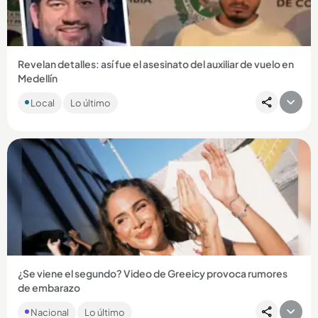
Compartir Noticia
Revelan detalles: así fue el asesinato del auxiliar de vuelo en
Medellín
El cuerpo de Eric Fernando Gutiérrez Molina fue encontrado
Local
Lo último
en Jericó, Suroeste antioqueño....
Compartir Noticia
¿Se viene el segundo? Video de Greeicy provoca rumores
de embarazo
La grabación publicada por Mike Bahia provocó gran furor
Nacional
Lo último
entre los fanáticos de la pareja, que creen que Kai tendrá un