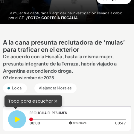
La mujer fue capturada luego de una investigación llevada a cabo
por el CTI.
/FOTO: CORTESÍA FISCALÍA
A la cana presunta reclutadora de ‘mulas’
para traficar en el exterior
De acuerdo con la Fiscalía, hasta la misma mujer,
presunta integrante de la Terraza, habría viajado a
Argentina escondiendo droga.
07 de noviembre de 2025
Local
Alejandra Morales
×
Toca para escuchar
ESCUCHA EL RESUMEN
Tiempo transcurrido: 0 segundos
Dura
00:00
00:47