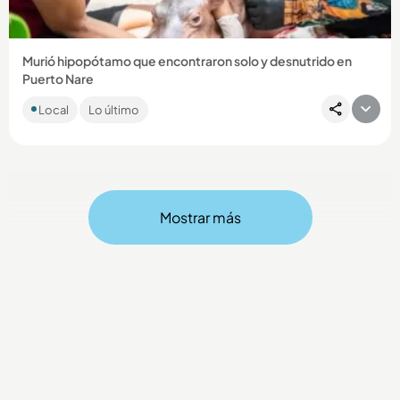
Murió hipopótamo que encontraron solo y desnutrido en
Puerto Nare
El hipopótamo recién nacido fue rescatado por pescadores
Local
Lo último
de la zona que llamaron a las autoridades, pero pese al rápido
actuar...
Mostrar más
Compartir Noticia