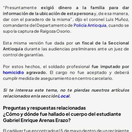
“Presuntamente
exigió dinero a la familia para dar
información de la ubicación de esta persona
y, de esa manera,
dar con el paradero de la misma”, dijo el coronel Luis Muñoz,
comandante del Departamento de
Policía Antioquia
, cuando se
supo la captura de Raigoza Osorio.
Esta misma versión fue dada por
un fiscal de la Seccional
Antioquia
durante las audiencias preliminares ante un juez de
control de garantías.
Por estos hechos, el soldado profesional
fue imputado por
homicidio
agravado.
El cargo no fue aceptado y deberá
cumplir medida de aseguramiento en centro carcelario.
Si te interesa este tema, no te pierdas nuestros artículos
relacionados en la sección
Local
.
Preguntas y respuestas relacionadas
¿Cómo y dónde fue hallado el cuerpo del estudiante
Gabriel Enrique Arenas Erazo?
El cadáver fue encontrado el 5 de mayo dentro de un recipiente