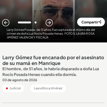
Compartir
1
2
Larry Gómez Posada, de 51 años, fue capturado el mismo día del
crimen de doña Luz Rocío Posada Henao. FOTOS: LAURA ROSA
JIMÉNEZ VALENCIA Y FISCALÍA
Larry Gómez fue encanado por el asesinato
de su mamá en Manrique
El hombre, de 51 años, le habría disparado a doña Luz
Rocío Posada Henao cuando ella dormía.
03 de agosto de 2026
Judicial
Laura Rosa Jiménez