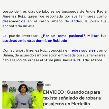
Luego de tres días de labores de búsqueda de
Angie Paola
Jiménez Ruiz
, quien fue reportada por sus familiares como
desaparecida
en el casco urbano de
Andes
, la joven fue
encontrada sin vida.
Le puede interesar:
¿Por un tema pasional? Militar fue
asesinado mientras dormía en Robledo
Con 28 años, Jiménez Ruiz, conocida en
redes sociales
como
Danna
, de acuerdo a información entregada por sus familiares,
había salido de su casa
el 30 de julio, hacia la 1:00 de la tarde
.
Local
EN VIDEO: Guandoca para
taxista señalado de robar a
pasajeros en Medellín