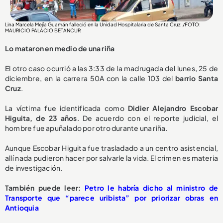
Lina Marcela Mejía Guamán falleció en la Unidad Hospitalaria de Santa Cruz. /FOTO:
MAURICIO PALACIO BETANCUR
Lo mataron en medio de una riña
El otro caso ocurrió a las 3:33 de la madrugada del lunes, 25 de
diciembre, en la carrera 50A con la calle 103 del
barrio Santa
Cruz
.
La víctima fue identificada como
Didier Alejandro Escobar
Higuita, de 23 años
. De acuerdo con el reporte judicial, el
hombre fue apuñalado por otro durante una riña.
Aunque Escobar Higuita fue trasladado a un centro asistencial,
allí nada pudieron hacer por salvarle la vida. El crimen es materia
de investigación.
También puede leer:
Petro le habría dicho al ministro de
Transporte que “parece uribista” por priorizar obras en
Antioquia