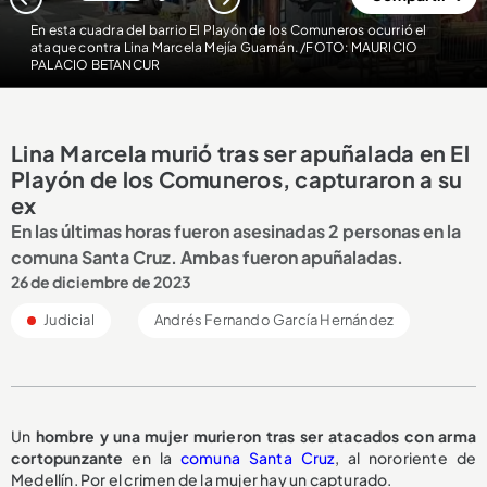
1
2
En esta cuadra del barrio El Playón de los Comuneros ocurrió el
ataque contra Lina Marcela Mejía Guamán. /FOTO: MAURICIO
PALACIO BETANCUR
Lina Marcela murió tras ser apuñalada en El
Playón de los Comuneros, capturaron a su
ex
En las últimas horas fueron asesinadas 2 personas en la
comuna Santa Cruz. Ambas fueron apuñaladas.
26 de diciembre de 2023
Judicial
Andrés Fernando García Hernández
Un
hombre y una mujer murieron tras ser atacados con arma
cortopunzante
en la
comuna Santa Cruz
, al nororiente de
Medellín. Por el crimen de la mujer hay un capturado.