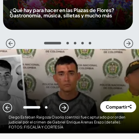
¿Qué hay para hacer en las Plazas de Flores?
Gastronomía, música, silletas y mucho más
1
2
3
4
5
Compartir
1
2
Diego Esteban Raigoza Osorio (centro) fue capturado por orden
judicial por el crimen de Gabriel Enrique Arenas Erazo (detalle)
.
FOTOS: FISCALÍA Y CORTESÍA