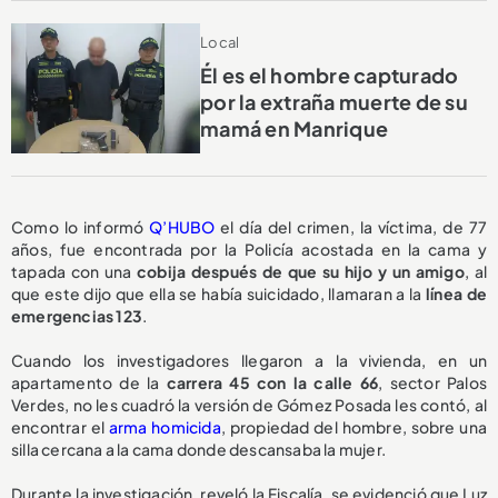
Local
Él es el hombre capturado
por la extraña muerte de su
mamá en Manrique
Como lo informó
Q’HUBO
el día del crimen, la víctima, de 77
años, fue encontrada por la Policía acostada en la cama y
tapada con una
cobija después de que su hijo y un amigo
, al
que este dijo que ella se había suicidado, llamaran a la
línea de
emergencias 123
.
Cuando los investigadores llegaron a la vivienda, en un
apartamento de la
carrera 45 con la calle 66
, sector Palos
Verdes, no les cuadró la versión de Gómez Posada les contó, al
encontrar el
arma homicida
, propiedad del hombre, sobre una
silla cercana a la cama donde descansaba la mujer.
Durante la investigación, reveló la Fiscalía, se evidenció que Luz