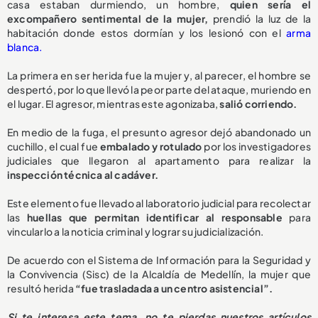
casa estaban durmiendo, un hombre,
quien sería el
excompañero sentimental de la mujer,
prendió la luz de la
habitación donde estos dormían y los lesionó con el
arma
blanca.
La primera en ser herida fue la mujer y, al parecer, el hombre se
despertó, por lo que llevó la peor parte del ataque, muriendo en
el lugar. El agresor, mientras este agonizaba,
salió corriendo.
En medio de la fuga, el presunto agresor dejó abandonado un
cuchillo, el cual fue
embalado y rotulado
por los investigadores
judiciales que llegaron al apartamento para realizar la
inspección técnica al cadáver.
Este elemento fue llevado al laboratorio judicial para recolectar
las
huellas que permitan identificar al responsable
para
vincularlo a la noticia criminal y lograr su judicialización.
De acuerdo con el Sistema de Información para la Seguridad y
la Convivencia (Sisc) de la Alcaldía de Medellín, la mujer que
resultó herida
“fue trasladada a un centro asistencial”.
Si te interesa este tema, no te pierdas nuestros artículos