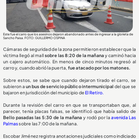
Este fue el carro que los asesinos dejaron abandonado antes de ingresar a la glorieta de
Sancho Paisa. FOTO: GUILLERMO OSPINA
Cámaras de seguridad de la zona permitieron establecer que la
víctima llegó al mall
sobre las 8:20 de la mañana
y caminó hacia
un cajero automático. En menos de cinco minutos regresó al
carro y, cuando abrió la puerta,
fue atacado por los matones.
Sobre estos, se sabe que cuando dejaron tirado el carro, se
subieron a
un bus de servicio público intermunicipal
del que se
bajaron en jurisdicción del municipio de
El Retiro.
Durante la revisión del carro en que se transportaban que, al
parecer, tenía placas falsas, se identificó que había salido de
Bello pasadas las 5:30 de la mañana
y rodó por la
avenida Las
Palmas
sobre las 7:00 de la mañana.
Escobar Jiménez registra anotaciones judiciales como indiciado