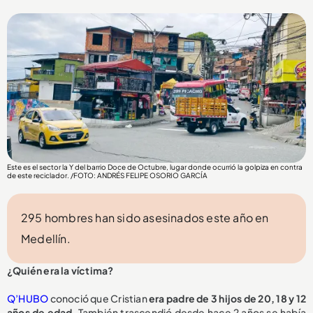
Este es el sector la Y del barrio Doce de Octubre, lugar donde ocurrió la golpiza en contra
de este reciclador. /FOTO: ANDRÉS FELIPE OSORIO GARCÍA
295 hombres han sido asesinados este año en
Medellín.
¿Quién era la víctima?
Q’HUBO
conoció que Cristian
era padre de 3 hijos de 20, 18 y 12
años de edad.
También trascendió desde hace 2 años se había