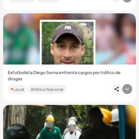
Compartir Noticia
Exfutbolista Diego Serna enfrenta cargos por tráfico de
drogas
El antioqueño fue detenido en el aeropuerto de Miami,
Local
Atlético Nacional
Estados Unidos, intentando ingresar pastillas de
hidrocodona....
Compartir Noticia