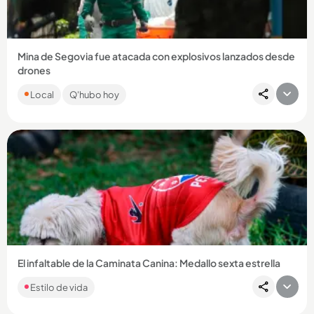
Mina de Segovia fue atacada con explosivos lanzados desde
drones
Las autoridades señalan al frente 4 de las disidencias de las
Local
Q'hubo hoy
Farc como los responsables. Dos personas resultaron
lesionadas....
Compartir Noticia
El infaltable de la Caminata Canina: Medallo sexta estrella
Estilo de vida