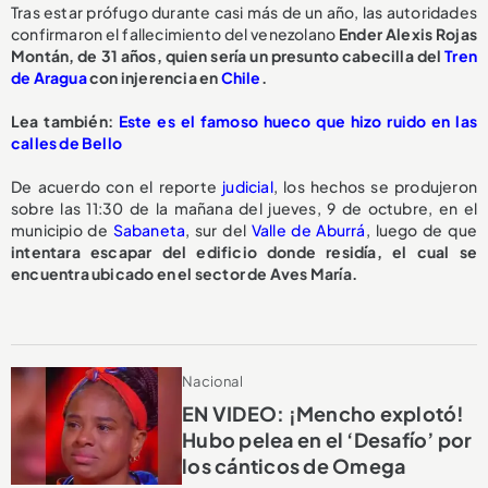
Tras estar prófugo durante casi más de un año, las autoridades
confirmaron el fallecimiento del venezolano
Ender Alexis Rojas
Montán, de 31 años, quien sería un presunto cabecilla del
Tren
de Aragua
con injerencia en
Chile
.
Lea también:
Este es el famoso hueco que hizo ruido en las
calles de Bello
De acuerdo con el reporte
judicial
, los hechos se produjeron
sobre las 11:30 de la mañana del jueves, 9 de octubre, en el
municipio de
Sabaneta
, sur del
Valle de Aburrá
, luego de que
intentara escapar del edificio donde residía, el cual se
encuentra ubicado en el sector de Aves María.
Nacional
EN VIDEO: ¡Mencho explotó!
Hubo pelea en el ‘Desafío’ por
los cánticos de Omega