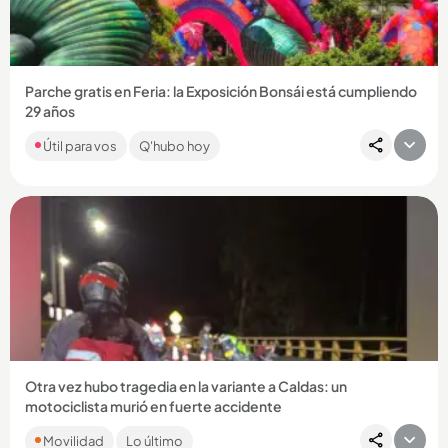
Compartir Noticia
Parche gratis en Feria: la Exposición Bonsái está cumpliendo
29 años
Con música, deporte, árboles y color, el centro comercial
Útil para vos
Q'hubo hoy
Sandiego tendrá actividades gratuitas en agosto con motivo
de la...
Compartir Noticia
Otra vez hubo tragedia en la variante a Caldas: un
motociclista murió en fuerte accidente
La víctima se movilizaba en sentido norte - sur y habría
Movilidad
Lo último
colisionado con otro vehículo en jurisdicción de La Estrella. ...