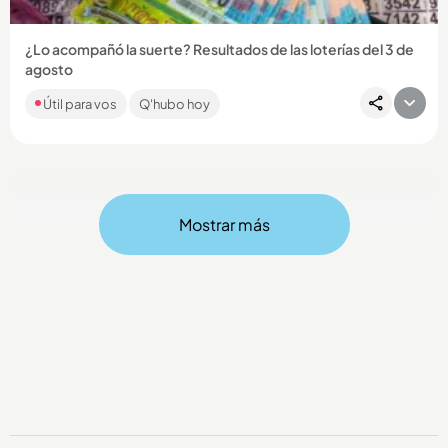
¿Lo acompañó la suerte? Resultados de las loterías del 3 de
agosto
Como cada día, en Q’HUBO le traemos los resultados de los
Útil para vos
Q'hubo hoy
chances y loterías que jugaron en el país. Si es apostador,
esta...
Mostrar más
Compartir Noticia