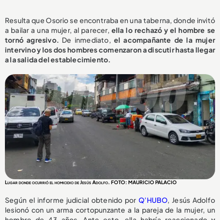
Resulta que Osorio se encontraba en una taberna, donde invitó
a bailar a una mujer, al parecer,
ella lo rechazó y el hombre se
tornó agresivo.
De inmediato,
el acompañante de la mujer
intervino y los dos hombres comenzaron a discutir hasta llegar
a la salida del establecimiento.
Lugar donde ocurrió el homicidio de Jesús Adolfo. FOTO: MAURICIO PALACIO
Según el informe judicial obtenido por
Q’HUBO
, Jesús Adolfo
lesionó con un arma cortopunzante a la pareja de la mujer, un
hombre de 43 años. Ante esto, ella habría reaccionado
y