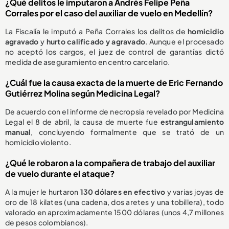
¿Qué delitos le imputaron a Andrés Felipe Peña
Corrales por el caso del auxiliar de vuelo en Medellín?
La Fiscalía le imputó a Peña Corrales los delitos de
homicidio
agravado
y
hurto calificado y agravado
. Aunque el procesado
no aceptó los cargos, el juez de control de garantías dictó
medida de aseguramiento en centro carcelario.
¿Cuál fue la causa exacta de la muerte de Eric Fernando
Gutiérrez Molina según Medicina Legal?
De acuerdo con el informe de necropsia revelado por Medicina
Legal el 8 de abril, la causa de muerte fue
estrangulamiento
manual
, concluyendo formalmente que se trató de un
homicidio violento.
¿Qué le robaron a la compañera de trabajo del auxiliar
de vuelo durante el ataque?
A la mujer le hurtaron
130 dólares en efectivo
y varias joyas de
oro de 18 kilates (una cadena, dos aretes y una tobillera), todo
valorado en aproximadamente 1500 dólares (unos 4,7 millones
de pesos colombianos).