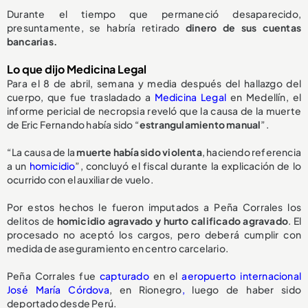
Durante el tiempo que permaneció desaparecido,
presuntamente, se habría retirado
dinero de sus cuentas
bancarias.
Lo que dijo Medicina Legal
Para el 8 de abril, semana y media después del hallazgo del
cuerpo, que fue trasladado a
Medicina Legal
en Medellín, el
informe pericial de necropsia reveló que la causa de la muerte
de Eric Fernando había sido “
estrangulamiento manual
”.
“La causa de la
muerte había sido violenta
, haciendo referencia
a un
homicidio
”, concluyó el fiscal durante la explicación de lo
ocurrido con el auxiliar de vuelo.
Por estos hechos le fueron imputados a Peña Corrales los
delitos de
homicidio agravado y hurto calificado agravado
. El
procesado no aceptó los cargos, pero deberá cumplir con
medida de aseguramiento en centro carcelario.
Peña Corrales fue
capturado
en el
aeropuerto internacional
José María Córdova
, en Rionegro
,
luego de haber sido
deportado desde Perú.