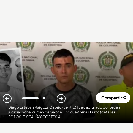
Compartir
1
2
Diego Esteban Raigoza Osorio (centro) fue capturado por orden
judicial por el crimen de Gabriel Enrique Arenas Erazo (detalle)
.
FOTOS: FISCALÍA Y CORTESÍA