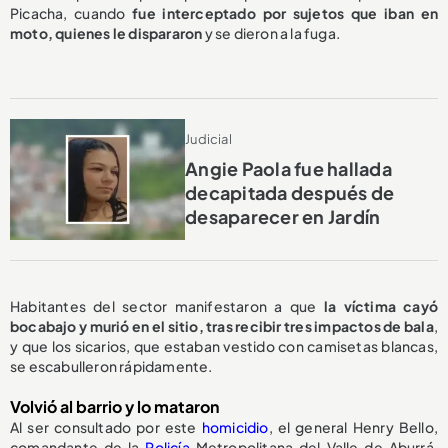
Picacha, cuando
fue interceptado por sujetos que iban en
moto, quienes le dispararon
y se dieron a la fuga.
Judicial
Angie Paola fue hallada
decapitada después de
desaparecer en Jardín
Habitantes del sector manifestaron a que
la víctima cayó
bocabajo y murió en el sitio, tras recibir tres impactos de bala
,
y que los sicarios, que estaban vestido con camisetas blancas,
se escabulleron rápidamente.
Volvió al barrio y lo mataron
Al ser consultado por este
homicidio
, el general Henry Bello,
comandante de la
Policía
Metropolitana del Valle de Aburrá,