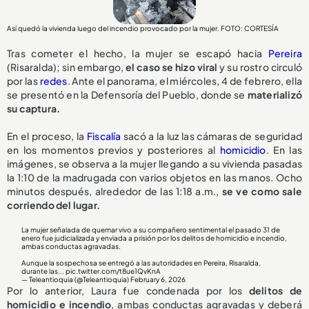
Así quedó la vivienda luego del incendio provocado por la mujer. FOTO: CORTESÍA
Tras cometer el hecho, la mujer se escapó hacia
Pereira
(Risaralda); sin embargo,
el caso se hizo viral
y su rostro circuló
por las
redes
. Ante el panorama, el miércoles, 4 de febrero, ella
se presentó en la Defensoría del Pueblo, donde se
materializó
su captura.
En el proceso, la
Fiscalía
sacó a la luz las cámaras de seguridad
en los momentos previos y posteriores al
homicidio
. En las
imágenes, se observa a la mujer llegando a su vivienda pasadas
la 1:10 de la madrugada con varios objetos en las manos. Ocho
minutos después, alrededor de las 1:18 a.m.,
se ve como sale
corriendo del lugar.
La mujer señalada de quemar vivo a su compañero sentimental el pasado 31 de
enero fue judicializada y enviada a prisión por los delitos de homicidio e incendio,
ambas conductas agravadas.
Aunque la sospechosa se entregó a las autoridades en Pereira, Risaralda,
durante las...
pic.twitter.com/t8ue1QvKnA
— Teleantioquia (@Teleantioquia)
February 6, 2026
Por lo anterior, Laura fue condenada por los
delitos de
homicidio e incendio
, ambas conductas agravadas y deberá