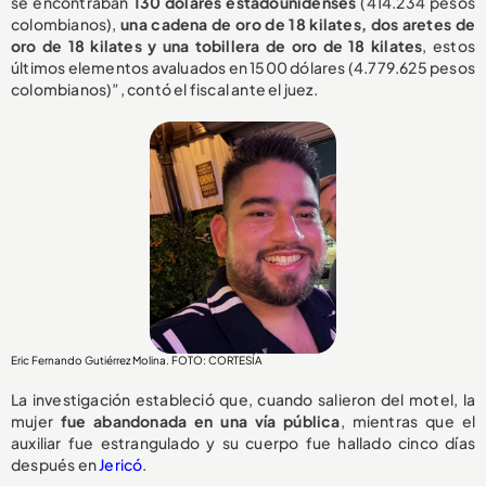
se encontraban
130 dólares estadounidenses
(414.234 pesos
colombianos),
una cadena de oro de 18 kilates, dos aretes de
oro de 18 kilates y una tobillera de oro de 18 kilates
, estos
últimos elementos avaluados en 1500 dólares (4.779.625 pesos
colombianos)”, contó el fiscal ante el juez.
Eric Fernando Gutiérrez Molina. FOTO: CORTESÍA
La investigación estableció que, cuando salieron del motel, la
mujer
fue abandonada en una vía pública
, mientras que el
auxiliar fue estrangulado y su cuerpo fue hallado cinco días
después en
Jericó
.