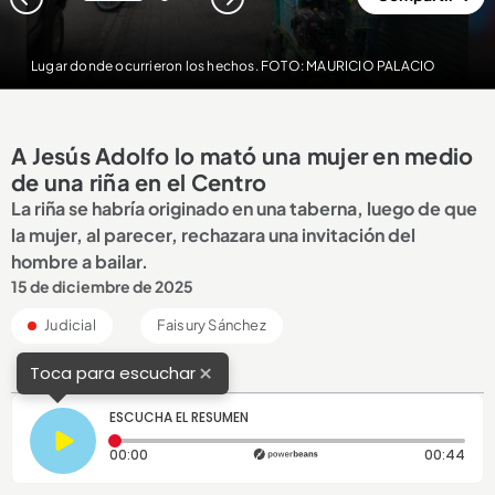
1
2
Lugar donde ocurrieron los hechos. FOTO: MAURICIO PALACIO
A Jesús Adolfo lo mató una mujer en medio
de una riña en el Centro
La riña se habría originado en una taberna, luego de que
la mujer, al parecer, rechazara una invitación del
hombre a bailar.
15 de diciembre de 2025
Judicial
Faisury Sánchez
×
Toca para escuchar
ESCUCHA EL RESUMEN
Tiempo transcurrido: 0 segundos
Dura
00:00
00:44