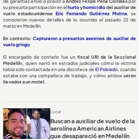
de garantías envió a prisión a
Andrés Felipe Peña Corrales
por
su presunta participación en el
hurto
y
homicidio
del auxiliar de
vuelo estadounidense
Eric Fernando Gutiérrez Molina
, se
conocieron nuevos detalles de lo ocurrido el pasado 22 de
marzo en Medellín.
En contexto:
Capturaron a presuntos asesinos de auxiliar de
vuelo gringo
El encargado de contarlo fue un
fiscal URI de la Seccional
Medellín,
quien narró en estrados judiciales cómo la víctima
había sido contactada en una discoteca de
El Poblado
, cuando
estaba con una compañera de trabajo, y cómo ambos
ueron
llevados a un motel.
Local
Buscan a auxiliar de vuelo de la
aerolínea American Airlines
que desapareció en Medellín