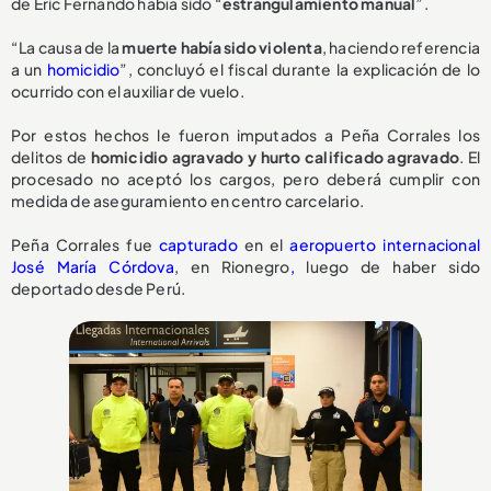
de Eric Fernando había sido “
estrangulamiento manual
”.
“La causa de la
muerte había sido violenta
, haciendo referencia
a un
homicidio
”, concluyó el fiscal durante la explicación de lo
ocurrido con el auxiliar de vuelo.
Por estos hechos le fueron imputados a Peña Corrales los
delitos de
homicidio agravado y hurto calificado agravado
. El
procesado no aceptó los cargos, pero deberá cumplir con
medida de aseguramiento en centro carcelario.
Peña Corrales fue
capturado
en el
aeropuerto internacional
José María Córdova
, en Rionegro
,
luego de haber sido
deportado desde Perú.