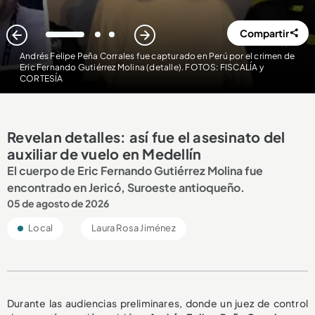
Compartir
1
2
3
Andrés Felipe Peña Corrales fue capturado en Perú por el crimen de
Eric Fernando Gutiérrez Molina (detalle). FOTOS: FISCALÍA y
CORTESÍA
Revelan detalles: así fue el asesinato del
auxiliar de vuelo en Medellín
El cuerpo de Eric Fernando Gutiérrez Molina fue
encontrado en Jericó, Suroeste antioqueño.
05 de agosto de 2026
Local
Laura Rosa Jiménez
Durante las audiencias preliminares, donde un juez de control