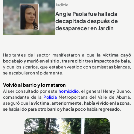
Judicial
Angie Paola fue hallada
decapitada después de
desaparecer en Jardín
Habitantes del sector manifestaron a que
la víctima cayó
bocabajo y murió en el sitio, tras recibir tres impactos de bala
,
y que los sicarios, que estaban vestido con camisetas blancas,
se escabulleron rápidamente.
Volvió al barrio y lo mataron
Al ser consultado por este
homicidio
, el general Henry Bueno,
comandante de la
Policía
Metropolitana del Valle de Aburrá,
aseguró que
la víctima, anteriormente, había vivido en la zona,
se había ido para otro barrio y hacía poco había regresado
.