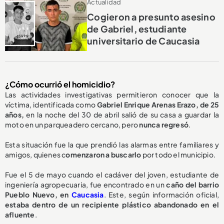
Actualidad
Cogieron a presunto asesino
de Gabriel, estudiante
universitario de Caucasia
¿Cómo ocurrió el homicidio?
Las actividades investigativas permitieron conocer que la
víctima, identificada como
Gabriel Enrique Arenas Erazo, de 25
años,
en la noche del 30 de abril salió de su casa a guardar la
moto en un parqueadero cercano, pero
nunca regresó
.
Esta situación fue la que prendió las alarmas entre familiares y
amigos, quienes c
omenzaron a buscarlo
por todo el municipio.
Fue el 5 de mayo cuando el cadáver del joven, estudiante de
ingeniería agropecuaria, fue encontrado en un
caño del barrio
Pueblo Nuevo, en
Caucasia
. Este, según información oficial,
estaba dentro de un recipiente plástico abandonado en el
afluente
.