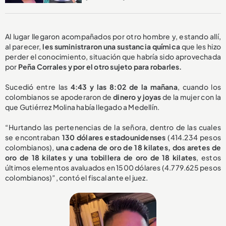
Al lugar llegaron acompañados por otro hombre y, estando allí,
al parecer,
les suministraron una sustancia química
que les hizo
perder el conocimiento, situación que habría sido aprovechada
por
Peña Corrales y por el otro sujeto para robarles.
Sucedió entre las
4:43 y las 8:02 de la mañana
, cuando los
colombianos se apoderaron de
dinero y joyas
de la mujer con la
que Gutiérrez Molina había llegado a Medellín.
“Hurtando las pertenencias de la señora, dentro de las cuales
se encontraban
130 dólares estadounidenses
(414.234 pesos
colombianos),
una cadena de oro de 18 kilates, dos aretes de
oro de 18 kilates y una tobillera de oro de 18 kilates
, estos
últimos elementos avaluados en 1500 dólares (4.779.625 pesos
colombianos)”, contó el fiscal ante el juez.