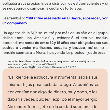
obligaba a sus propios hijos a distribuir los estupefacientes y si
se negaban o no cumplían la cuota los torturaba.
Lea también:
Militar fue asesinado en El Bagre, al parecer, por
un compañero
Un agente de la Sijín se infiltró por más de un año en el grupo
delincuencial los Amarillos’ y evidenció el terrible modus
operandi:
menores de entre 12 y 15 años eran obligados por sus
padres a vender marihuana, cocaína y bazuco,
así como a
rendirle cuentas a la Mona, incluyendo los propios hijos de ésta.
Impactantes videos de alias La Mona, madre que torturaba a sus hijos si no
vendían droga
https://t.co/cWOiNywv73
— Noticias Caracol (@NoticiasCaracol)
November 27, 2023
“La líder de la estructura instrumentalizaba a sus
mismos hijos para trasladar droga. A los niños los
convencían con algo de dinero, muy poco, o les
daban a veces dulces”, explicó el mayor Sergio
Alexander Torres, jefe de la unidad seccional de