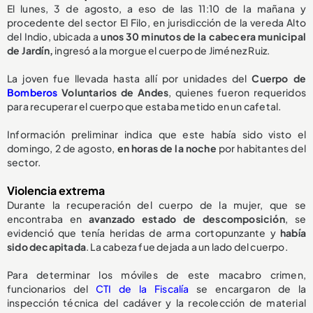
El lunes, 3 de agosto, a eso de las 11:10 de la mañana y
procedente del sector El Filo, en jurisdicción de la vereda Alto
del Indio, ubicada a
unos 30 minutos de la cabecera municipal
de Jardín,
ingresó a la morgue el cuerpo de Jiménez Ruiz.
La joven fue llevada hasta allí por unidades del
Cuerpo de
Bomberos
Voluntarios de Andes
, quienes fueron requeridos
para recuperar el cuerpo que estaba metido en un cafetal.
Información preliminar indica que este había sido visto el
domingo, 2 de agosto,
en horas de la noche
por habitantes del
sector.
Violencia extrema
Durante la recuperación del cuerpo de la mujer, que se
encontraba en
avanzado estado de descomposición
, se
evidenció que tenía heridas de arma cortopunzante y
había
sido decapitada
. La cabeza fue dejada a un lado del cuerpo.
Para determinar los móviles de este macabro crimen,
funcionarios del
CTI de la Fiscalía
se encargaron de la
inspección técnica del cadáver y la recolección de material